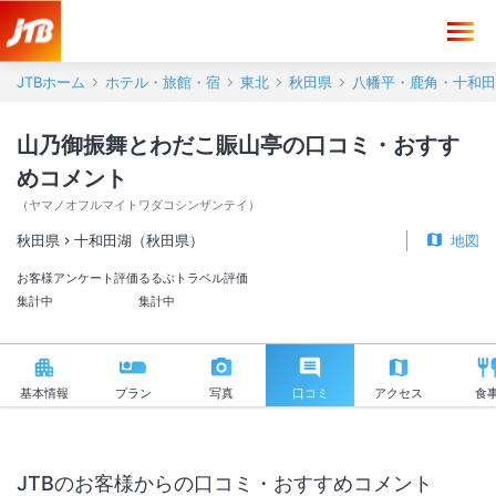
山乃御振舞とわだこ賑山亭 口コミ・おすすめコメント＜十和田湖（秋
JTBホーム
ホテル・旅館・宿
東北
秋田県
八幡平・鹿角・十和田
山乃御振舞とわだこ賑山亭の口コミ・おすす
めコメント
（
ヤマノオフルマイトワダコシンザンテイ
）
秋田県
十和田湖（秋田県）
地図
お客様アンケート評価
るるぶトラベル評価
集計中
集計中
基本情報
プラン
写真
口コミ
アクセス
食
JTBのお客様からの口コミ・おすすめコメント