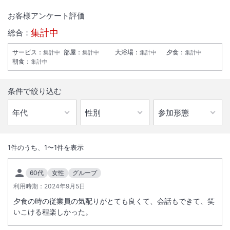
お客様アンケート評価
集計中
総合：
サービス
：
部屋
：
大浴場
：
夕食
：
集計中
集計中
集計中
集計中
朝食
：
集計中
条件で絞り込む
1
/
10
外観
1
件のうち、
1
〜
1
件を表示
木の香漂う落ち着いた雰囲気の和風旅館。新鮮な魚介や名物鍋などいろ
60代
女性
グループ
りを囲み炭火焼きでお楽しみいただきます。和食膳でのお部屋食も対応
利用時期：
2024年9月5日
可能。要予約
夕食の時の従業員の気配りがとても良くて、会話もできて、笑
いこける程楽しかった。
総客室数
27
室
IN
チェックイン
15:00
/ OUT
チェックアウト
10:00