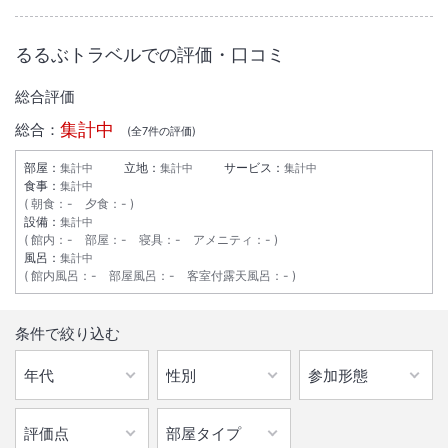
大浴場あり
温泉
るるぶトラベルでの評価・口コミ
駐車場あり
総合評価
集計中
総合：
施設からのお知らせ
(全
7
件の評価)
冬期は必ず冬タイヤを装備してください。
部屋：
立地：
サービス：
集計中
集計中
集計中
食事：
集計中
朝食
：
-
夕食
：
-
設備：
集計中
館内
：
-
部屋
：
-
寝具
：
-
アメニティ
：
-
風呂：
集計中
館内風呂
：
-
部屋風呂
：
-
客室付露天風呂
：
-
条件で絞り込む