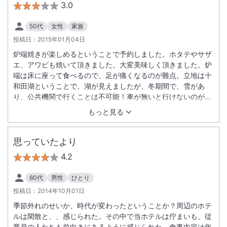
3.0
50代
女性
家族
投稿日：
2015年01月04日
炉端焼きが楽しめるということで予約しました。ホタテやサザ
エ、アワビも焼いて頂きました。大変美味しく頂きました。炉
端は床に座って食べるので、足が痛くなるのが難点。立地は十
和田湖ということで、湖が見えましたが、冬期間で、雪があ
り、公共機関で行くことは不可能！車が無いと行けないのが残
念。せめて、最寄りの駅まで送迎があると利用客が増えると思
もっと見る
いました。
思っていたより
4.2
60代
男性
ひとり
投稿日：
2014年10月01日
季節外れのせいか、時代が変わったということか？周辺のホテ
ルは閑散と、、感じられた。その中で当ホテルは佇まいも、従
業員の人たちも前向きにあるように感じられた。食事内容は年