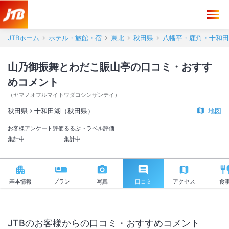
山乃御振舞とわだこ賑山亭 口コミ・おすすめコメント＜十和田湖（秋
JTBホーム
ホテル・旅館・宿
東北
秋田県
八幡平・鹿角・十和田
山乃御振舞とわだこ賑山亭の口コミ・おすす
めコメント
（
ヤマノオフルマイトワダコシンザンテイ
）
秋田県
十和田湖（秋田県）
地図
お客様アンケート評価
るるぶトラベル評価
集計中
集計中
基本情報
プラン
写真
口コミ
アクセス
食
JTBのお客様からの口コミ・おすすめコメント