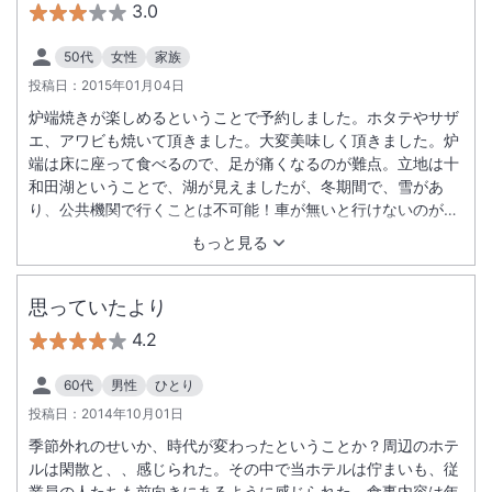
3.0
50代
女性
家族
投稿日：
2015年01月04日
炉端焼きが楽しめるということで予約しました。ホタテやサザ
エ、アワビも焼いて頂きました。大変美味しく頂きました。炉
端は床に座って食べるので、足が痛くなるのが難点。立地は十
和田湖ということで、湖が見えましたが、冬期間で、雪があ
り、公共機関で行くことは不可能！車が無いと行けないのが残
念。せめて、最寄りの駅まで送迎があると利用客が増えると思
もっと見る
いました。
思っていたより
4.2
60代
男性
ひとり
投稿日：
2014年10月01日
季節外れのせいか、時代が変わったということか？周辺のホテ
ルは閑散と、、感じられた。その中で当ホテルは佇まいも、従
業員の人たちも前向きにあるように感じられた。食事内容は年