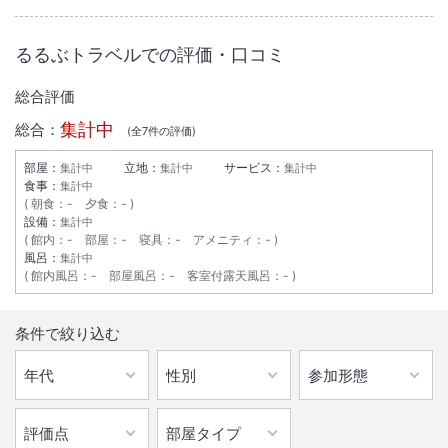
大浴場あり
温泉
るるぶトラベルでの評価・口コミ
駐車場あり
総合評価
集計中
総合：
施設からのお知らせ
(全
7
件の評価)
冬期は必ず冬タイヤを装備してください。
部屋：
立地：
サービス：
集計中
集計中
集計中
食事：
集計中
朝食
：
-
夕食
：
-
設備：
集計中
館内
：
-
部屋
：
-
寝具
：
-
アメニティ
：
-
風呂：
集計中
館内風呂
：
-
部屋風呂
：
-
客室付露天風呂
：
-
条件で絞り込む