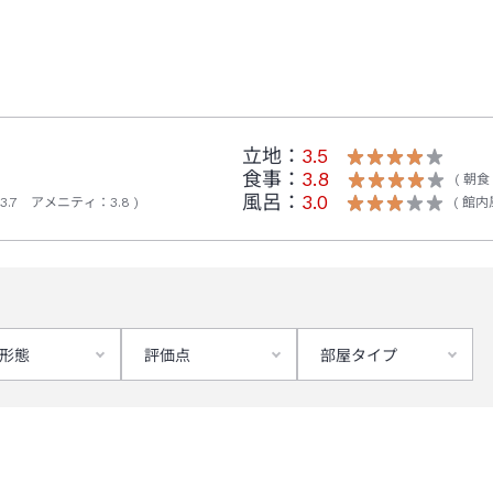
立地：
3.5
食事：
3.8
朝食
風呂：
3.0
3.7
アメニティ
：
3.8
館内
形態
評価点
部屋タイプ