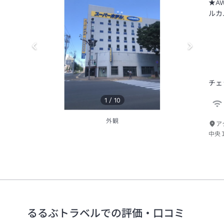
★A
ルカ
チェ
1
/
10
外観
ア
中央
るるぶトラベルでの評価・口コミ