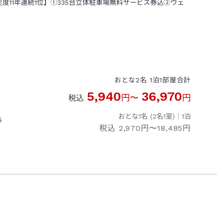
足度11年連続1位】①335台立体駐車場無料サービス券込②ウェ
おとな
2
名
1
泊
1
部屋
合計
5,940
36,970
円
〜
円
税込
おとな1名 (
2
名1室)｜
1
泊
森
税込
2,970円〜18,485円