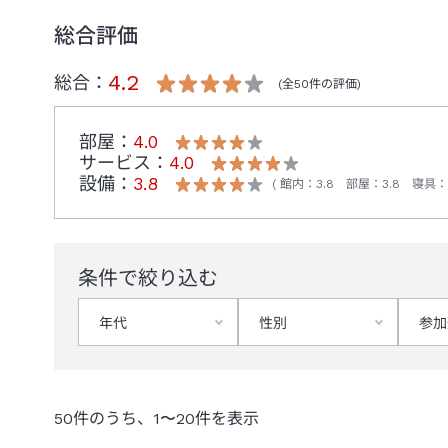
総合評価
4.2
総合：
(全
50
件の評価)
部屋：
4.0
サービス：
4.0
設備：
3.8
館内
：
3.8
部屋
：
3.8
寝具
：
条件で絞り込む
年代
性別
参加
50
件のうち、
1
〜
20
件を表示