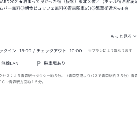
WARD2021★泊まって良かった宿（接客）東北３位／【ホテル宿泊客満
ムバー無料③朝食ビュッフェ無料④青森駅車5分⑤繁華街近⑥wifi有
15:00
10:00
ックイン
/ チェックアウト
※プランにより異なります
無線LAN
駐車場あり
クセス：
ＪＲ青森駅→タクシー約５分。（青森空港よりバスで青森駅約３５分）青
ＩＣ→青森駅方面約１５分。