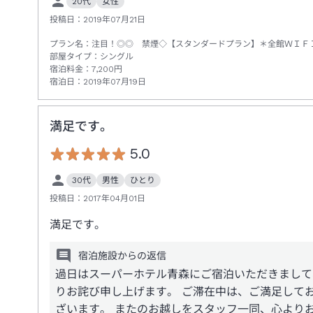
20代
女性
投稿日：
2019年07月21日
プラン名：
注目！◎◎ 禁煙◇【スタンダードプラン】＊全館ＷＩＦ
部屋タイプ：
シングル
宿泊料金：
7,200
円
宿泊日：
2019年07月19日
満足です。
5.0
30代
男性
ひとり
投稿日：
2017年04月01日
満足です。
宿泊施設からの返信
過日はスーパーホテル青森にご宿泊いただきまして
りお詫び申し上げます。 ご滞在中は、ご満足して
ざいます。 またのお越しをスタッフ一同、心より