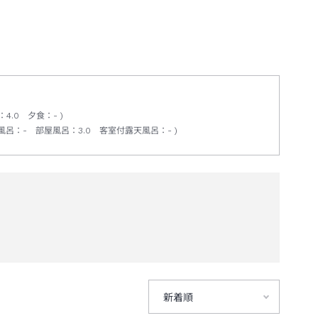
：
4.0
夕食
：
-
風呂
：
-
部屋風呂
：
3.0
客室付露天風呂
：
-
新着順