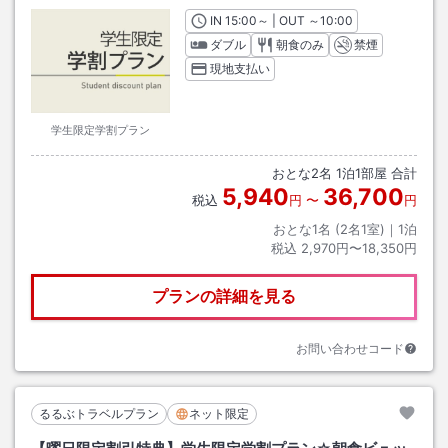
IN
チェックイン
15:00
～ | OUT
チェックアウト
～
10:00
ダブル
朝食のみ
禁煙
現地支払い
学生限定学割プラン
おとな
2
名
1
泊
1
部屋 合計
5,940
36,700
税込
円
〜
円
おとな1名 (
2
名1室)｜
1
泊
税込
2,970円〜18,350円
プランの詳細を見る
お問い合わせコード
るるぶトラベルプラン
ネット限定