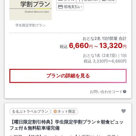
現地支払い
学生限定学割プラン
おとな
2
名
1
泊
1
部屋 合計
6,660
13,320
税込
円
〜
円
おとな1名 (
2
名1室)｜
1
泊
税込
3,330円〜6,660円
プランの詳細を見る
お問い合わせコード
るるぶトラベルプラン
ネット限定
【曜日限定割引特典】学生限定学割プラン☆朝食ビュッ
フェ付＆無料駐車場完備