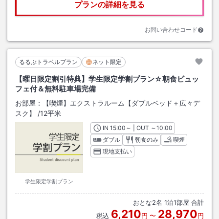
プランの詳細を見る
お問い合わせコード
るるぶトラベルプラン
ネット限定
【曜日限定割引特典】学生限定学割プラン☆朝食ビュッ
フェ付＆無料駐車場完備
お部屋：
【喫煙】エクストラルーム【ダブルベッド＋広々デ
スク】
/
12平米
IN
チェックイン
15:00
～ | OUT
チェックアウト
～
10:00
ダブル
朝食のみ
喫煙
現地支払い
学生限定学割プラン
おとな
2
名
1
泊
1
部屋 合計
6,210
28,970
税込
円
〜
円