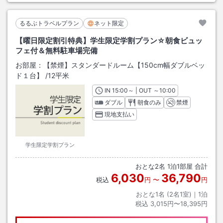
るるぶトラベルプラン
ネット限定
【曜日限定割引特典】学生限定学割プラン☆朝食ビュッ
フェ付＆無料駐車場完備
お部屋：
【禁煙】スタンダードルーム【150cm幅ダブルベッ
ド１台】
/
12平米
IN
チェックイン
15:00
～ | OUT
チェックアウト
～
10:00
ダブル
朝食のみ
禁煙
現地支払い
学生限定学割プラン
おとな
2
名
1
泊
1
部屋 合計
6,030
36,790
税込
円
〜
円
おとな1名 (
2
名1室)｜
1
泊
税込
3,015円〜18,395円