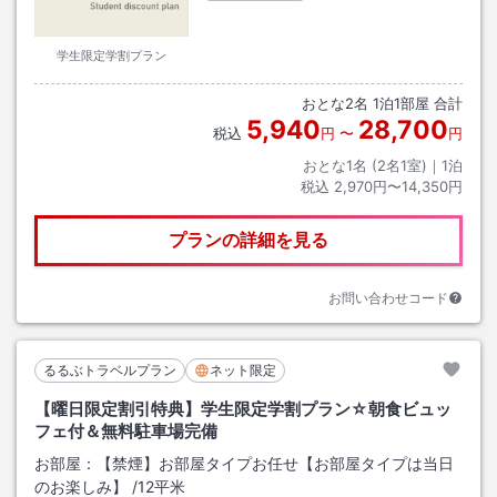
学生限定学割プラン
おとな
2
名
1
泊
1
部屋 合計
5,940
28,700
税込
円
〜
円
おとな1名 (
2
名1室)｜
1
泊
税込
2,970円〜14,350円
プランの詳細を見る
お問い合わせコード
るるぶトラベルプラン
ネット限定
【曜日限定割引特典】学生限定学割プラン☆朝食ビュッ
フェ付＆無料駐車場完備
お部屋：
【禁煙】お部屋タイプお任せ【お部屋タイプは当日
のお楽しみ】
/
12平米