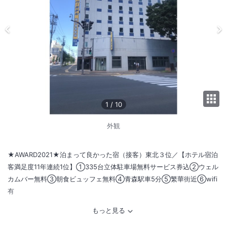
1
/
10
外観
★AWARD2021★泊まって良かった宿（接客）東北３位／【ホテル宿泊
客満足度11年連続1位】①335台立体駐車場無料サービス券込②ウェル
カムバー無料③朝食ビュッフェ無料④青森駅車5分⑤繁華街近⑥wifi
有