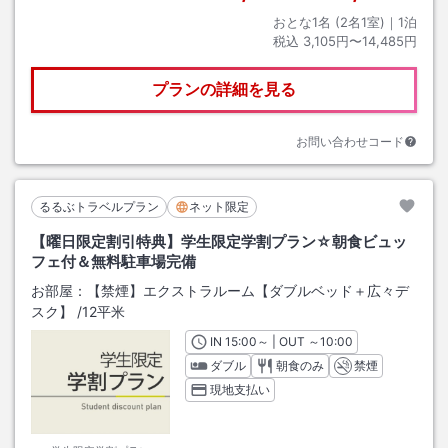
おとな1名 (
2
名1室)｜
1
泊
税込
3,105円〜14,485円
プランの詳細を見る
お問い合わせコード
るるぶトラベルプラン
ネット限定
【曜日限定割引特典】学生限定学割プラン☆朝食ビュッ
フェ付＆無料駐車場完備
お部屋：
【禁煙】エクストラルーム【ダブルベッド＋広々デ
スク】
/
12平米
IN
チェックイン
15:00
～ | OUT
チェックアウト
～
10:00
ダブル
朝食のみ
禁煙
現地支払い