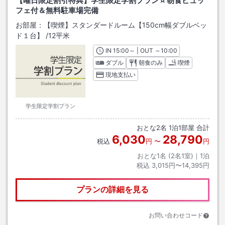
【曜日限定割引特典】学生限定学割プラン☆朝食ビュッ
フェ付＆無料駐車場完備
お部屋：
【喫煙】スタンダードルーム【150cm幅ダブルベッ
ド１台】
/
12平米
IN
チェックイン
15:00
～ | OUT
チェックアウト
～
10:00
ダブル
朝食のみ
喫煙
現地支払い
学生限定学割プラン
おとな
2
名
1
泊
1
部屋 合計
6,030
28,790
税込
円
〜
円
おとな1名 (
2
名1室)｜
1
泊
税込
3,015円〜14,395円
プランの詳細を見る
お問い合わせコード