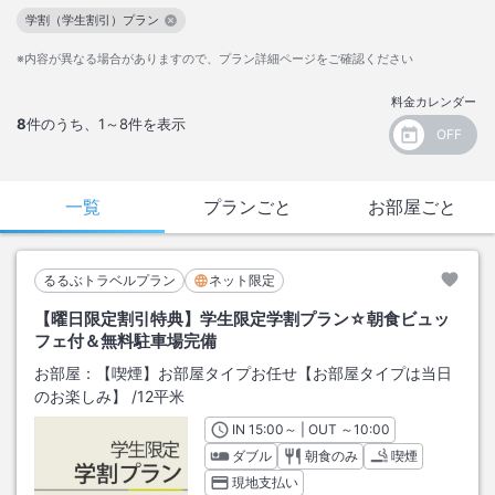
学割（学生割引）プラン
この絞り込み条件を解除
※内容が異なる場合がありますので、プラン詳細ページをご確認ください
料金カレンダー
8
件のうち、
1～8
件を表示
一覧
プランごと
お部屋ごと
るるぶトラベルプラン
ネット限定
【曜日限定割引特典】学生限定学割プラン☆朝食ビュッ
フェ付＆無料駐車場完備
お部屋：
【喫煙】お部屋タイプお任せ【お部屋タイプは当日
のお楽しみ】
/
12平米
IN
チェックイン
15:00
～ | OUT
チェックアウト
～
10:00
ダブル
朝食のみ
喫煙
現地支払い