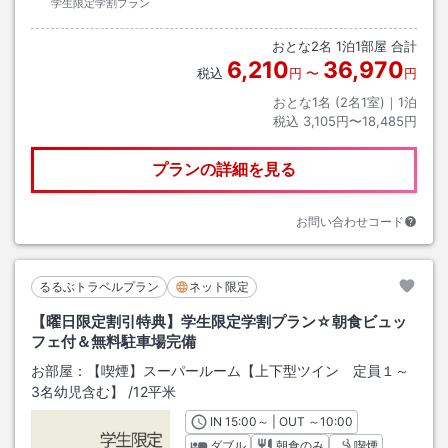
学生限定学割プラン
おとな
2
名
1
泊
1
部屋 合計
6,210
36,970
税込
円
〜
円
おとな1名 (
2
名1室)｜
1
泊
税込
3,105円〜18,485円
プランの詳細を見る
お問い合わせコード
るるぶトラベルプラン
ネット限定
【曜日限定割引特典】学生限定学割プラン☆朝食ビュッ
フェ付＆無料駐車場完備
お部屋：
【喫煙】スーパールーム【上下型ツイン 定員１～
3名幼児含む】
/
12平米
IN
チェックイン
15:00
～ | OUT
チェックアウト
～
10:00
ダブル
朝食のみ
喫煙