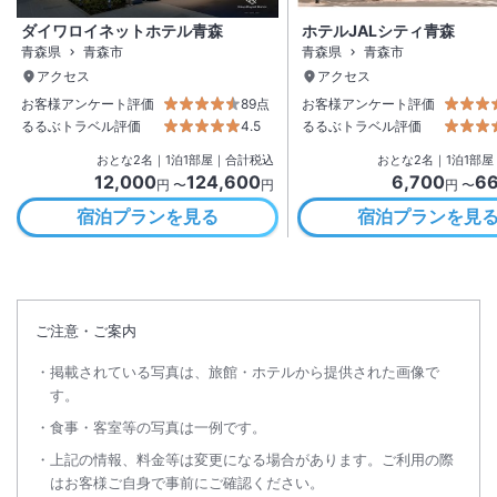
ダイワロイネットホテル青森
ホテルJALシティ青森
青森県
青森市
青森県
青森市
アクセス
アクセス
お客様アンケート評価
89点
お客様アンケート評価
るるぶトラベル評価
4.5
るるぶトラベル評価
おとな
2
名
｜
1
泊
1
部屋｜合計税込
おとな
2
名
｜
1
泊
1
部屋
12,000
124,600
6,700
66
円 〜
円
円 〜
宿泊プランを見る
宿泊プランを見
ご注意・ご案内
掲載されている写真は、旅館・ホテルから提供された画像で
す。
食事・客室等の写真は一例です。
上記の情報、料金等は変更になる場合があります。ご利用の際
はお客様ご自身で事前にご確認ください。