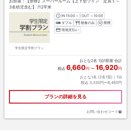
お部屋：
【禁煙】スーパールーム【上下型ツイン 定員１～
3名幼児含む】
/
12平米
IN
チェックイン
15:00
～ | OUT
チェックアウト
～
10:00
ダブル
朝食のみ
禁煙
現地支払い
学生限定学割プラン
おとな
2
名
1
泊
1
部屋 合計
6,660
16,920
税込
円
〜
円
おとな1名 (
2
名1室)｜
1
泊
税込
3,330円〜8,460円
プランの詳細を見る
お問い合わせコード