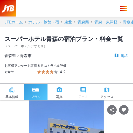
JTBホーム
ホテル・旅館・宿
東北
青森県
青森・東津軽
青森
スーパーホテル青森の宿泊プラン・料金一覧
（
スーパーホテルアオモリ
）
青森県
青森市
地図
お客様アンケート評価
るるぶトラベル評価
4.2
対象外
基本情報
プラン
写真
口コミ
アクセス