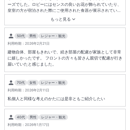
ーズでした。ロビーにはセンスの良いお花が飾られていたり、
皇室の方が宿泊された際にご使用された食器が展示されている
とても素敵な空間でした。客室内も清潔感があり何の文句のつ
もっと見る
けようもありません。枕も2種類あり、自分に合う枕が選べて
良かったです。バイキングの朝食は混雑のする時間に利用しま
したが、ゆっくりと過ごすことができました。焼き立てを提供
50代
男性
レジャー・観光
してくれるお肉のパフォーマンスも良かったです。味付けも良
利用時期：
2026年2月21日
く食べきれないほどの品数がありました。次回の宿泊時には、
建物自体、部屋もきれいで、続き部屋の配慮が家族として非常
今回食べられなかった物を食べてみたいと思える内容です。想
に嬉しかったです。 フロントの方々も皆さん親切で配慮が行き
像以上に素敵なホテルでしたので、自分はもちろん友人・知人
届いていたと感じました。
などにもぜひ薦めたいと思います。
70代
女性
レジャー・観光
利用時期：
2026年2月11日
私個人と同様な考えのかたには是非ともご紹介したい
40代
男性
レジャー・観光
利用時期：
2026年1月17日