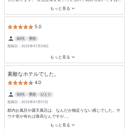
右に顔を向けると遠くにおじさんが望めます。 朝食はバイキン
もっと見る
グを選びましたが、受付前には列ができてました。通された席
が正方形のこぢんまりとした席。 カフェなら致し方ないと思う
けど、２人でこの席は正直狭かった。 他に多数、席は空いてい
5.0
たが、ここに通されたのは不満だった。 なんせ物が置けない。
空いた食器を置けない。 落ち着かないから早々に退場。 会場
60代
男性
が狭いから回転率上げるのは大事だが、朝食売りにしているの
投稿日：
2022年07月09日
であれば、もう少しゆっくり楽しみたかった。 メニューは、売
りのイクラはしょっぱい 他は一般ホテル並み
もっと見る
素敵なホテルでした。
4.0
50代
男性
ひとり
投稿日：
2022年01月01日
館内お風呂や露天風呂は、なんだか物足りない感じでした。サ
ウナ室が有れば最高なんですが…。
もっと見る