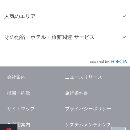
人気のエリア
札幌 ホテル
その他宿・ホテル・旅館関連 サービス
仙台 ホテル
国内旅行・国内ツアー
東京ディズニーリゾート(R)周辺 ホテル
JR・新幹線付きツアー
東京 ホテル
航空券付きツアー
東京ドーム ホテル
会社案内
ニュースリリース
現地観光・レジャーチケット
新宿 ホテル
標識・約款
旅行条件書
国内観光ガイド
横浜 ホテル
旅行・観光情報
熱海 ホテル
サイトマップ
プライバシーポリシー
名古屋 ホテル
ご利用案内
システムメンテナンス
京都 ホテル