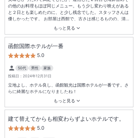
の他のお料理もほぼ同じメニュー。もう少し変わり映えがある
と２日とも楽しめたのに、と少し残念でした。スタッフさんは
優しかったです。 お部屋は西館で、古さは感じるものの、清潔
で広くてとてもよかったです。 大浴場がまた惜しい。脱衣所が
もっと見る
とっても狭いため、服を脱ぐのにもお隣の人に手が当たってし
まうくらい混んでました。場所が空くのを待っている方もたく
さんいました。せめて脱衣カゴの用意があったり、もう少しロ
函館国際ホテルが一番
ッカーの配置を工夫するなどするとよいのかも。でもシャワー
5.0
ヘッドはＲｅＦａやミラブル、ドライヤーはＤｙｓｏｎがある
など、良い点もありました。 ベイエリアまで徒歩圏内で立地は
50代
男性
家族
良いし、もっと良くなるホテルだと思いました。今後に期待！
投稿日：
2024年12月31日
立地よし、ホテル良し、函館観光は国際ホテルが一番です。さ
らに綺麗なホテルになりましたね！
もっと見る
建て替えてからも相変わらずよいホテルです。
5.0