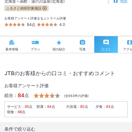
北海道
函館・湯の川温泉(北海道)
地図
ふるさと納税対象施設
お客様アンケート評価
るるぶトラベル評価
84点
4.0
基本情報
プラン
宿の紹介
写真
口コミ
アク
JTBのお客様からの口コミ・おすすめコメント
お客様アンケート評価
84
総合：
点
(全
663
件の評価)
サービス
：
85
点
部屋
：
84
点
大浴場
：
80
点
夕食
：
83
点
朝食
：
88
点
条件で絞り込む