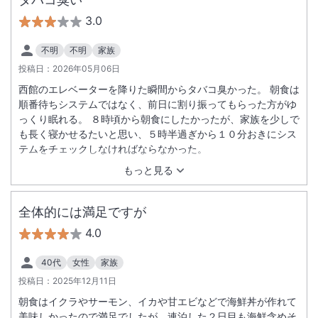
3.0
不明
不明
家族
投稿日：
2026年05月06日
西館のエレベーターを降りた瞬間からタバコ臭かった。 朝食は
順番待ちシステムではなく、前日に割り振ってもらった方がゆ
っくり眠れる。 ８時頃から朝食にしたかったが、家族を少しで
も長く寝かせるたいと思い、５時半過ぎから１０分おきにシス
テムをチェックしなければならなかった。
もっと見る
全体的には満足ですが
4.0
40代
女性
家族
投稿日：
2025年12月11日
朝食はイクラやサーモン、イカや甘エビなどで海鮮丼が作れて
美味しかったので満足でしたが、連泊した２日目も海鮮含めそ