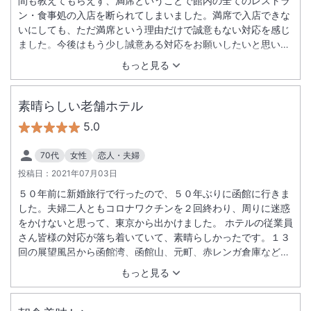
間も教えてもらえず、満席ということで館内の全てのレストラ
ン・食事処の入店を断られてしまいました。満席で入店できな
いにしても、ただ満席という理由だけで誠意もない対応を感じ
ました。今後はもう少し誠意ある対応をお願いしたいと思いま
す。
もっと見る
素晴らしい老舗ホテル
5.0
70代
女性
恋人・夫婦
投稿日：
2021年07月03日
５０年前に新婚旅行で行ったので、５０年ぶりに函館に行きま
した。夫婦二人ともコロナワクチンを２回終わり、周りに迷惑
をかけないと思って、東京から出かけました。 ホテルの従業員
さん皆様の対応が落ち着いていて、素晴らしかったです。１３
回の展望風呂から函館湾、函館山、元町、赤レンガ倉庫なども
見れて、最高でした。 レストランでの朝食も大満足でした。
もっと見る