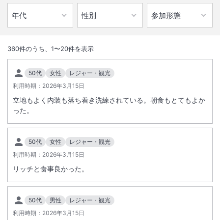
1
/
10
外観
360
件のうち、
1
〜
20
件を表示
★天然温泉展望大浴場 完備★夜は船灯りに照らされた函館港、朝日で
50代
女性
レジャー・観光
煌く街並みを♪口コミ高評価の朝食ブッフェ！オリジナル海鮮丼も◎
利用時期：
2026年3月15日
立地もよく内装も落ち着き洗練されている。朝食もとてもよか
総客室数
435
室
IN
チェックイン
15:00
/ OUT
チェックアウト
11:00
った。
大浴場あり
温泉
50代
女性
レジャー・観光
駐車場あり
利用時期：
2026年3月15日
リッチと食事良かった。
施設からのお知らせ
・ベビーカーレンタル有（保有２台・事前予約要）
50代
男性
レジャー・観光
利用時期：
2026年3月15日