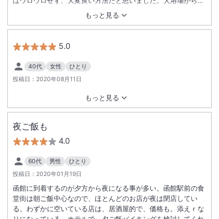
はウロウロせず、大変良い方法だと思いました。大浴場からの
眺望は最高です。 目前に迫る函館山は圧巻です。また、函館へ
もっと見る
行く際には利用したいです。
5.0
40代
女性
ひとり
投稿日：
2020年08月11日
もっと見る
夜ご飯も
4.0
60代
男性
ひとり
投稿日：
2020年01月19日
函館に到着するのが夕方から夜になる事が多い。函館駅前の食
堂街は朝ご飯中心なので、ほとんどのお店が夜は閉店してい
る。わずかに空いている店は、居酒屋的で、価格も。添えｒな
りになっている。ホテルで、夕ご飯バイキングを検討してくれ