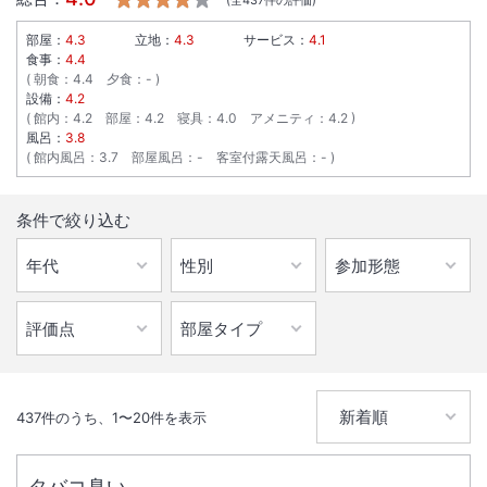
部屋：
4.3
立地：
4.3
サービス：
4.1
食事：
4.4
朝食
：
4.4
夕食
：
-
設備：
4.2
館内
：
4.2
部屋
：
4.2
寝具
：
4.0
アメニティ
：
4.2
風呂：
3.8
館内風呂
：
3.7
部屋風呂
：
-
客室付露天風呂
：
-
条件で絞り込む
437
件のうち、
1
〜
20
件を表示
タバコ臭い