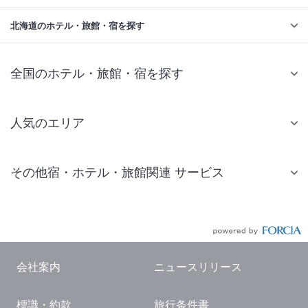
北海道のホテル・旅館・宿を探す
全国のホテル・旅館・宿を探す
人気のエリア
札幌 ホテル
その他宿・ホテル・旅館関連 サービス
仙台 ホテル
国内旅行・国内ツアー
東京ディズニーリゾート(R)周辺 ホテル
JR・新幹線付きツアー
東京 ホテル
航空券付きツアー
東京ドーム ホテル
会社案内
ニュースリリース
現地観光・レジャーチケット
新宿 ホテル
標識・約款
旅行条件書