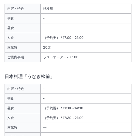
内容・特色
鉄板焼
朝食
-
昼食
-
夕食
（予約要） / 17:00～21:00
座席数
20席
ご案内事項
ラストオーダー20：00
日本料理「うなぎ松前」
内容・特色
-
朝食
-
昼食
（予約要） / 11:30～14:30
夕食
（予約要） / 17:30～21:00
座席数
―