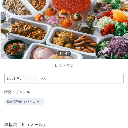
1
/
10
外観
★天然温泉展望大浴場 完備★夜は船灯りに照らされた函館港、朝日で
煌く街並みを♪口コミ高評価の朝食ブッフェ！オリジナル海鮮丼も◎
1
/
41
総客室数
435
室
IN
チェックイン
15:00
/ OUT
チェックアウト
11:00
レストラン
大浴場あり
温泉
レストラン
あり
駐車場あり
特徴・ジャンル
朝食高評価（
85
点以上）
施設からのお知らせ
・ベビーカーレンタル有（保有２台・事前予約要）
鉄板焼「ビュメール」