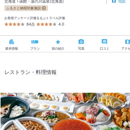
北海道
函館・湯の川温泉(北海道)
地図
ふるさと納税対象施設
お客様アンケート評価
るるぶトラベル評価
84点
4.0
基本情報
プラン
宿の紹介
写真
口コミ
アク
レストラン・料理情報