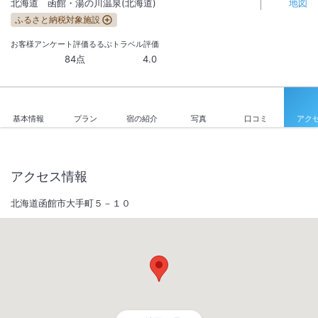
北海道
函館・湯の川温泉(北海道)
地図
ふるさと納税対象施設
お客様アンケート評価
るるぶトラベル評価
84点
4.0
基本情報
プラン
宿の紹介
写真
口コミ
アク
アクセス情報
北海道函館市大手町５－１０