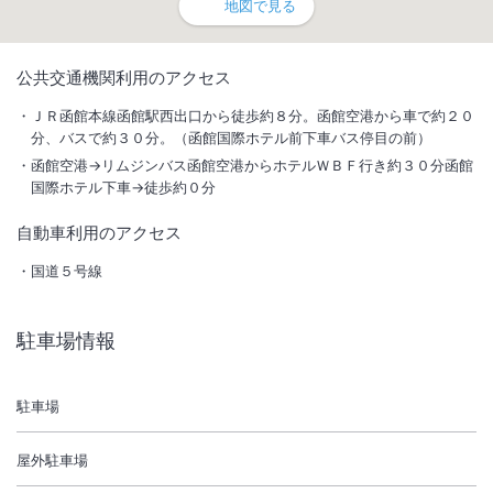
地図で見る
1
/
10
公共交通機関利用のアクセス
外観
ＪＲ函館本線函館駅西出口から徒歩約８分。函館空港から車で約２０
分、バスで約３０分。（函館国際ホテル前下車バス停目の前）
★天然温泉展望大浴場 完備★夜は船灯りに照らされた函館港、朝日で
函館空港→リムジンバス函館空港からホテルＷＢＦ行き約３０分函館
煌く街並みを♪口コミ高評価の朝食ブッフェ！オリジナル海鮮丼も◎
国際ホテル下車→徒歩約０分
自動車利用のアクセス
総客室数
435
室
IN
チェックイン
15:00
/ OUT
チェックアウト
11:00
国道５号線
大浴場あり
温泉
駐車場あり
駐車場情報
施設からのお知らせ
駐車場
・ベビーカーレンタル有（保有２台・事前予約要）
屋外駐車場