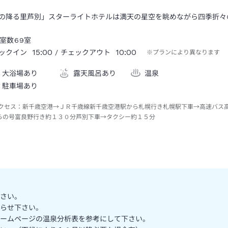
の降る里芦別」スターライトホテルは満天の星空を眺めながら四季折々
室数
69
室
15:00
10:00
ックイン
/ チェックアウト
※プランにより異なります
大浴場あり
露天風呂あり
温泉
駐車場あり
クセス：
新千歳空港→ＪＲ千歳線新千歳空港駅から札幌行き札幌駅下車→高速バス
らの号富良野行き約１３０分芦別下車→タクシー約１５分
さい。
らせ下さい。
ームページの温泉分析表を参考にして下さい。