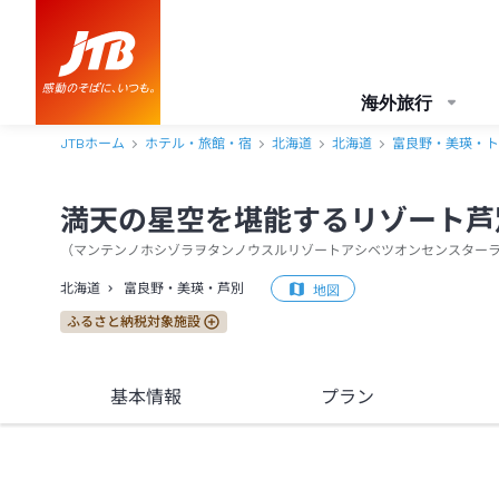
満天の星空を堪能するリゾート芦別温泉スターライトホテル 口コミ・
海外旅行
JTBホーム
ホテル・旅館・宿
北海道
北海道
富良野・美瑛・ト
満天の星空を堪能するリゾート芦
（
マンテンノホシゾラヲタンノウスルリゾートアシベツオンセンスター
北海道
富良野・美瑛・芦別
地図
ふるさと納税対象施設
基本情報
プラン