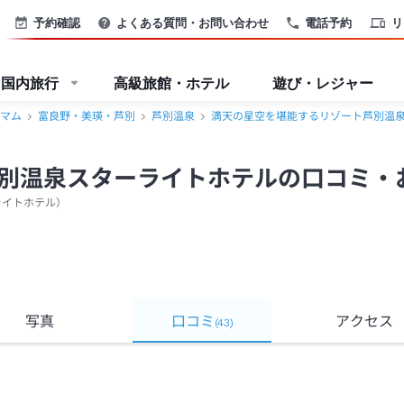
おすすめコメント＜富良野・美瑛・芦別＞
予約確認
よくある質問・お問い合わせ
電話予約
リ
国内旅行
高級旅館・ホテル
遊び・レジャー
マム
富良野・美瑛・芦別
芦別温泉
満天の星空を堪能するリゾート芦別温
別温泉スターライトホテルの口コミ・
ライトホテル
）
写真
口コミ
アクセス
(
43
)