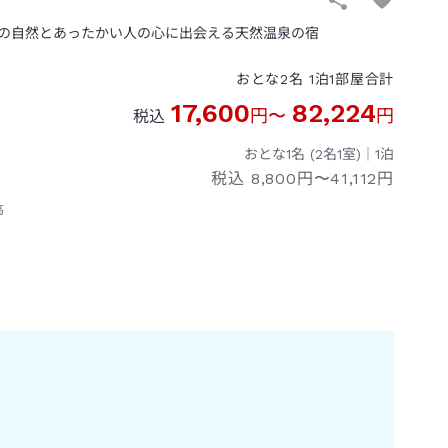
の自然とあったかい人の心に出会える天然温泉の宿
おとな
2
名
1
泊
1
部屋
合計
17,600
82,224
円
〜
円
税込
おとな1名 (
2
名1室)｜
1
泊
税込
8,800円〜41,112円
高