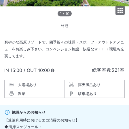
1
/
10
外観
爽やかな高原リゾートで、四季折々の味覚・スポーツ・アウトドアメニ
ューをお楽しみ下さい。コンベンション施設、快適なＷｉＦｉ環境も充
実してます。
総客室数
521
室
IN
チェックイン
15:00
/ OUT
チェックアウト
10:00
大浴場あり
露天風呂あり
温泉
駐車場あり
施設からのお知らせ
【連泊利用時におけるエコ清掃のお知らせ】
◆清掃スケジュール：