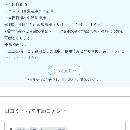
・１日目初泊
・２～３日目滞在中エコ清掃
・４日目滞在中通常清掃
※以降、４日ごとに通常清掃（８日目、１２日目、１６日目…）。
※通常清掃をご希望の場合（シーツ交換のみの場合でも）有料にて対応
可能となります。
◆清掃内容：
・エコ清掃（ゴミ箱内ゴミの回収、使用済みタオル交換、歯ブラシとコ
ットンセット補充）
・通常清掃（客室・バスルームの清掃、シーツ交換＆ベッドメイク、ア
メニティ交換）
※重要なお知らせです。必ず続きをご確認ください。
＜
外壁修繕工事のお知らせ（2026年4月1日～10月31日）
＞
2026年4月1日～10月31日の期間で外壁修繕工事を行います。
一部分の遊園地側（ゲレンデ側）に足場やカバーなどを設置して順次作
業を実施いたします。
口コミ・おすすめコメント
工事に該当する客室へご案内の予定はございませんが、工事に近いお部
屋ですと音や振動の影響が出る場合がございます。