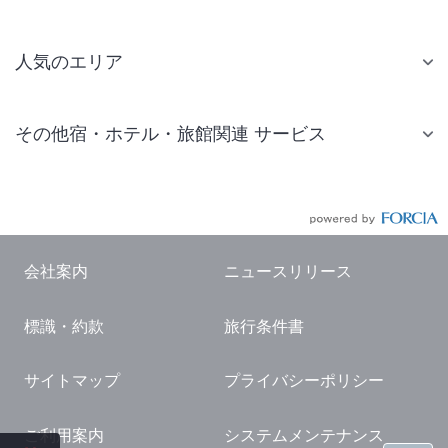
人気のエリア
札幌 ホテル
その他宿・ホテル・旅館関連 サービス
仙台 ホテル
国内旅行・国内ツアー
東京ディズニーリゾート(R)周辺 ホテル
JR・新幹線付きツアー
東京 ホテル
航空券付きツアー
東京ドーム ホテル
会社案内
ニュースリリース
現地観光・レジャーチケット
新宿 ホテル
標識・約款
旅行条件書
国内観光ガイド
横浜 ホテル
旅行・観光情報
熱海 ホテル
サイトマップ
プライバシーポリシー
名古屋 ホテル
ご利用案内
システムメンテナンス