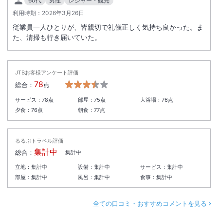
60代
男性
レジャー・観光
利用時期：
2026年3月26日
従業員一人ひとりが、皆親切で礼儀正しく気持ち良かった。ま
た、清掃も行き届いていた。
JTBお客様アンケート評価
78
総合：
点
サービス：
78
点
部屋：
75
点
大浴場：
76
点
夕食：
76
点
朝食：
77
点
るるぶトラベル評価
集計中
総合：
集計中
立地：
集計中
設備：
集計中
サービス：
集計中
部屋：
集計中
風呂：
集計中
食事：
集計中
全ての口コミ・おすすめコメントを見る