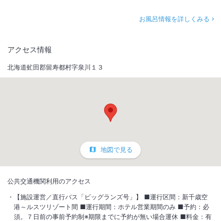
お風呂情報を詳しくみる
アクセス情報
北海道虻田郡留寿都村字泉川１３
地図で見る
公共交通機関利用のアクセス
【施設運営／直行バス「ビッグランズ号」】 ■運行区間：新千歳空
港～ルスツリゾート間 ■運行期間：ホテル営業期間のみ ■予約：必
須。７日前の事前予約制※期限までに予約が無い場合運休 ■料金：有