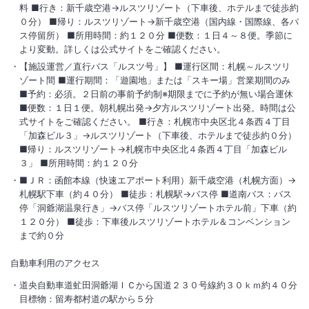
料 ■行き：新千歳空港→ルスツリゾート（下車後、ホテルまで徒歩約
０分） ■帰り：ルスツリゾート→新千歳空港（国内線・国際線、各バ
ス停留所） ■所用時間：約１２０分 ■便数：１日４～８便。季節に
より変動。詳しくは公式サイトをご確認ください。
【施設運営／直行バス「ルスツ号」】 ■運行区間：札幌～ルスツリ
ゾート間 ■運行期間：「遊園地」または「スキー場」営業期間のみ
■予約：必須。２日前の事前予約制※期限までに予約が無い場合運休
■便数：１日１便。朝札幌出発→夕方ルスツリゾート出発。時間は公
式サイトをご確認ください。 ■行き：札幌市中央区北４条西４丁目
「加森ビル３」→ルスツリゾート（下車後、ホテルまで徒歩約０分）
■帰り：ルスツリゾート→札幌市中央区北４条西４丁目「加森ビル
３」 ■所用時間：約１２０分
■ＪＲ：函館本線（快速エアポート利用）新千歳空港（札幌方面）→
札幌駅下車（約４０分） ■徒歩：札幌駅→バス停 ■道南バス：バス
停「洞爺湖温泉行き」→バス停「ルスツリゾートホテル前」下車（約
１２０分） ■徒歩：下車後ルスツリゾートホテル＆コンベンション
まで約０分
自動車利用のアクセス
道央自動車道虻田洞爺湖ＩＣから国道２３０号線約３０ｋｍ約４０分
目標物：留寿都村道の駅から５分