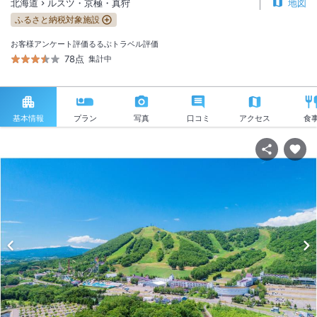
北海道
ルスツ・京極・真狩
地図
ふるさと納税対象施設
お客様アンケート評価
るるぶトラベル評価
78点
集計中
基本情報
プラン
写真
口コミ
アクセス
食