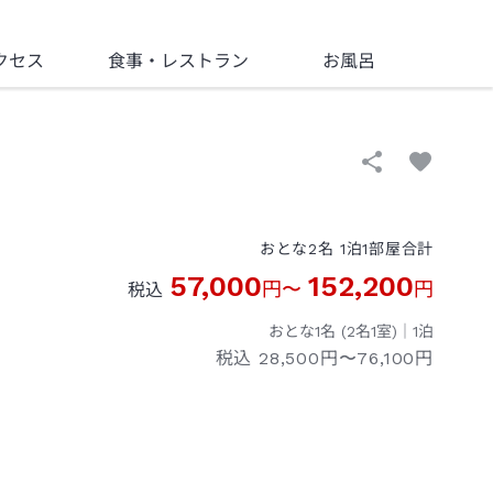
クセス
食事
・レストラン
お風呂
おとな
2
名
1
泊
1
部屋
合計
57,000
152,200
円
〜
円
税込
おとな1名 (
2
名1室)｜
1
泊
税込
28,500円〜76,100円