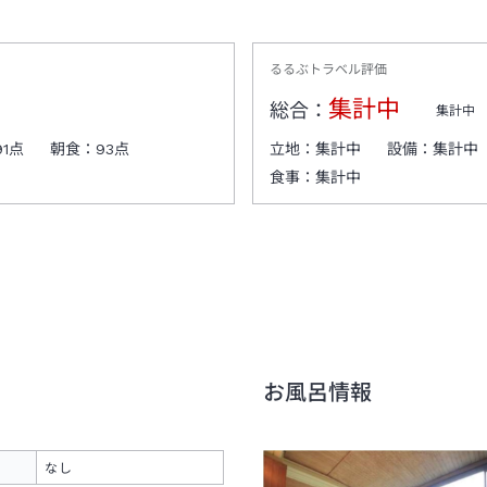
るるぶトラベル評価
集計中
総合：
集計中
91
点
朝食：
93
点
立地：
集計中
設備：
集計中
食事：
集計中
お風呂情報
なし