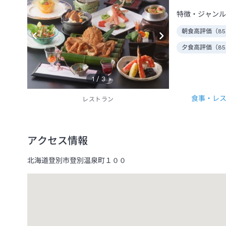
特徴・ジャンル
朝食高評価（
85
夕食高評価（
85
1
/
3
食事・レ
レストラン
アクセス情報
北海道登別市登別温泉町１００