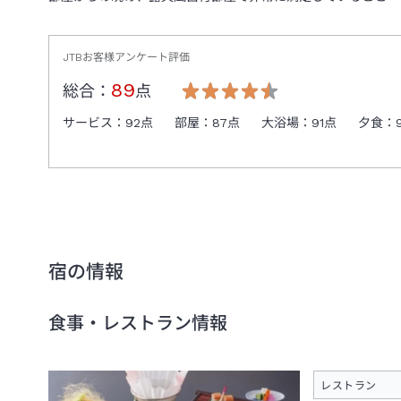
JTBお客様アンケート評価
89
総合：
点
サービス：
92
点
部屋：
87
点
大浴場：
91
点
夕食：
宿の情報
食事・レストラン情報
レストラン