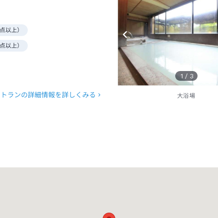
点以上）
点以上）
1
/
3
ストランの詳細情報を詳しくみる
大浴場