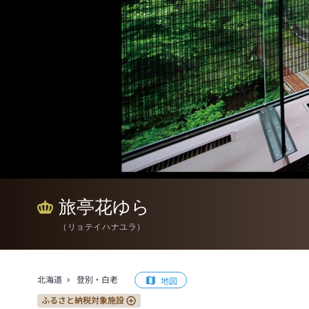
旅亭花ゆら
（
リョテイハナユラ
）
北海道
登別・白老
地図
ふるさと納税対象施設