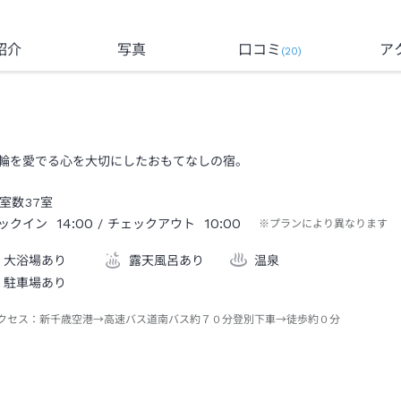
紹介
写真
口コミ
ア
(
20
)
輪を愛でる心を大切にしたおもてなしの宿。
室数
37
室
14:00
10:00
ックイン
/ チェックアウト
※プランにより異なります
大浴場あり
露天風呂あり
温泉
駐車場あり
クセス：
新千歳空港→高速バス道南バス約７０分登別下車→徒歩約０分