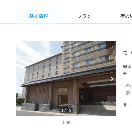
基本情報
プラン
宿の
花一
総客
チェ
ア
1
/
10
外観