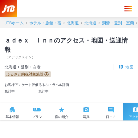
ａｄｅｘ ｉｎｎ アクセス・地図・送迎情報【JTB】＜登別・白老＞
JTBホーム
ホテル・旅館・宿
北海道
北海道
洞爺・登別・室蘭
ａｄｅｘ ｉｎｎのアクセス・地図・送迎情
報
（
アデックスイン
）
北海道
登別・白老
地図
ふるさと納税対象施設
お客様アンケート評価
るるぶトラベル評価
集計中
集計中
基本情報
プラン
宿の紹介
写真
口コミ
アク