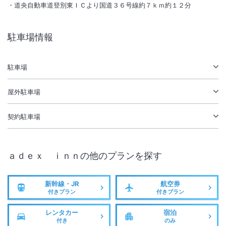
総客室数
47
室
IN
チェックイン
14:00
/ OUT
チェックアウト
10:00
道央自動車道登別東ＩＣより国道３６号線約７ｋｍ約１２分
大浴場あり
温泉
駐車場情報
駐車場あり
駐車場
施設からのお知らせ
１名利用の場合はツインのシングルユース利用になります。
屋外駐車場
客室係の接待はありません。
小人Ｄ料金は３～５歳に適用。超過室料は１２時まで１室あたり５
契約駐車場
０％、１４時まで１室あたり１００％です。
ａｄｅｘ ｉｎｎ
の他のプランを探す
新幹線・JR
航空券
付きプラン
付きプラン
レンタカー
宿泊
付き
のみ