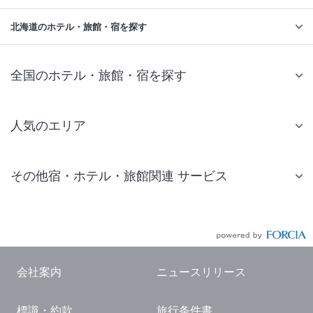
北海道のホテル・旅館・宿を探す
全国のホテル・旅館・宿を探す
人気のエリア
札幌 ホテル
その他宿・ホテル・旅館関連 サービス
仙台 ホテル
国内旅行・国内ツアー
東京ディズニーリゾート(R)周辺 ホテル
JR・新幹線付きツアー
東京 ホテル
航空券付きツアー
東京ドーム ホテル
会社案内
ニュースリリース
現地観光・レジャーチケット
新宿 ホテル
標識・約款
旅行条件書