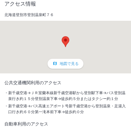
アクセス情報
北海道登別市登別温泉町７６
地図で見る
1
/
10
公共交通機関利用のアクセス
外観
新千歳空港→ＪＲ室蘭本線新千歳空港駅から登別駅下車→バス登別温
泉行き約１５分登別温泉下車→徒歩約５分またはタクシー約１分
地上７階建、全室ツインタイプの静かなホテルです。第一滝本館と姉妹
新千歳空港→バス高速エアポート号新千歳空港から登別温泉・足湯入
ホテルですので、第一滝本館の大浴場・プール及び諸施設が合せて利用
口行き約６０分第一滝本前下車→徒歩約０分
できます。
自動車利用のアクセス