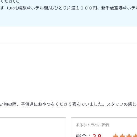
ください。
す（JR札幌駅⇔ホテル間/おひとり片道１０００円、新千歳空港⇔ホテ
い物の際、子供達におやつをくださり喜んでいました。スタッフの感じ
るるぶトラベル評価
3.8
総合：