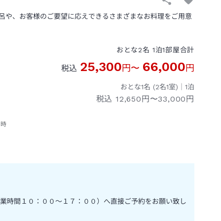
呂や、お客様のご要望に応えできるさまざまなお料理をご用意
おとな
2
名
1
泊
1
部屋
合計
25,300
66,000
円
〜
円
税込
おとな1名 (
2
名1室)｜
1
泊
税込
12,650円〜33,000円
ス時
業時間１０：００～１７：００）へ直接ご予約をお願い致し