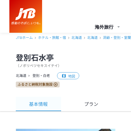
海外旅行
JTBホーム
ホテル・旅館・宿
北海道
北海道
洞爺・登別・室蘭
登別石水亭
（
ノボリベツセキスイテイ
）
北海道
登別・白老
地図
ふるさと納税対象施設
基本情報
プラン