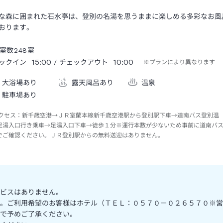
な森に囲まれた石水亭は、登別の名湯を思うままに楽しめる多彩なお風
おります。
室数
248
室
15:00
10:00
ックイン
/ チェックアウト
※プランにより異なります
大浴場あり
露天風呂あり
温泉
駐車場あり
クセス：
新千歳空港→ＪＲ室蘭本線新千歳空港駅から登別駅下車→道南バス登別温
足湯入口行き乗車→足湯入口下車→徒歩１分※運行本数が少ないため事前に道南バ
でご確認ください。ＪＲ登別駅からの無料送迎はありません。
ビスはありません。
。ご利用希望のお客様はホテル（ＴＥＬ：０５７０－０２６５７０※営
で予めご了承ください。