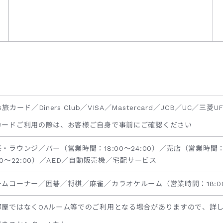
B旅カード／Diners Club／VISA／Mastercard／JCB／UC／三菱U
カードご利用の際は、お客様ご自身で事前にご確認ください
・ラウンジ／バー（営業時間：18:00～24:00）／売店（営業時間：
00～22:00）／AED／自動販売機／宅配サービス
ームコーナー／囲碁／将棋／麻雀／カラオケルーム（営業時間：18:00
部屋ではなくOAルーム等でのご利用となる場合がありますので、詳