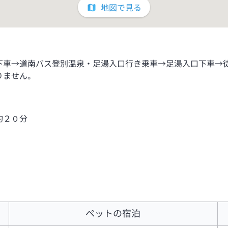
地図で見る
下車→道南バス登別温泉・足湯入口行き乗車→足湯入口下車→
りません。
約２０分
ペットの宿泊