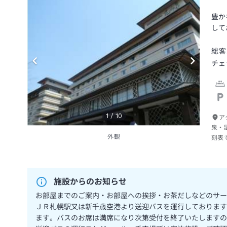
豊か
して
総客
チェ
1
/
10
ア
泉・
外観
刻表
施設からのお知らせ
お部屋までのご案内・お部屋への挨拶・お茶だしなどのサー
ＪＲ札幌駅又は新千歳空港より送迎バスを運行しております
ます。バスのお席は満席になり次第受付を終了いたしますの