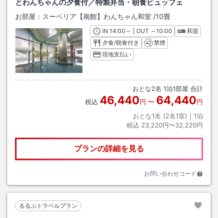
とわんちゃんの夕食付／特製弁当・朝食ビュッフェ
お部屋：
スーペリア【南館】わんちゃん和室
/
10畳
IN
チェックイン
14:00
～ | OUT
チェックアウト
～
10:00
和室
夕食/朝食付き
禁煙
現地支払い
おとな
2
名
1
泊
1
部屋 合計
46,440
64,440
税込
円
〜
円
おとな1名 (
2
名1室)｜
1
泊
税込
23,220円〜32,220円
プランの詳細を見る
お問い合わせコード
るるぶトラベルプラン