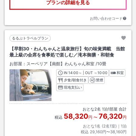
プランの詳細を見る
お問い合わせコード
るるぶトラベルプラン
【早割30・わんちゃんと温泉旅行】旬の味覚満載 当館
最上級の会席を食事処で楽しむ／滝本御膳・和朝食
お部屋：
スーペリア【南館】わんちゃん和室
/
10畳
IN
チェックイン
14:00
～ | OUT
チェックアウト
～
10:00
和室
夕食/朝食付き
禁煙
現地支払い
おとな
2
名
1
泊
1
部屋 合計
58,320
76,320
税込
円
〜
円
おとな1名 (
2
名1室)｜
1
泊
税込
29,160円〜38,160円