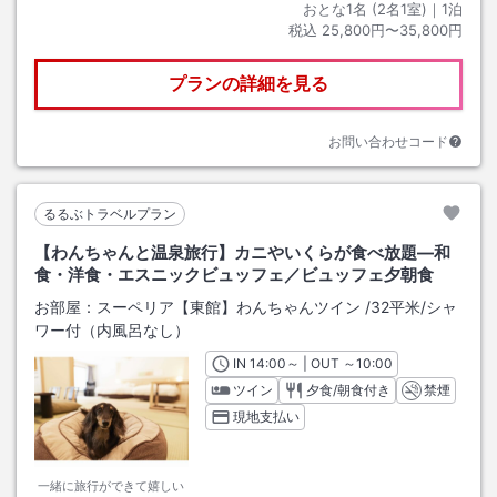
おとな1名 (
2
名1室)｜
1
泊
税込
25,800円〜35,800円
プランの詳細を見る
お問い合わせコード
るるぶトラベルプラン
【わんちゃんと温泉旅行】カニやいくらが食べ放題―和
食・洋食・エスニックビュッフェ／ビュッフェ夕朝食
お部屋：
スーペリア【東館】わんちゃんツイン
/
32平米
/シャ
ワー付（内風呂なし）
IN
チェックイン
14:00
～ | OUT
チェックアウト
～
10:00
ツイン
夕食/朝食付き
禁煙
現地支払い
一緒に旅行ができて嬉しい