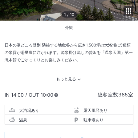
1
/
10
外観
日本の湯どころ登別 隣接する地獄谷から広さ1,500坪の大浴場に5種類
の泉質が湯量豊に注がれます。源泉掛け流しの贅沢を「温泉天国」第一
滝本館でごゆっくりとお楽しみください。
総客室数
385
室
IN
チェックイン
14:00
/ OUT
チェックアウト
10:00
大浴場あり
露天風呂あり
温泉
駐車場あり