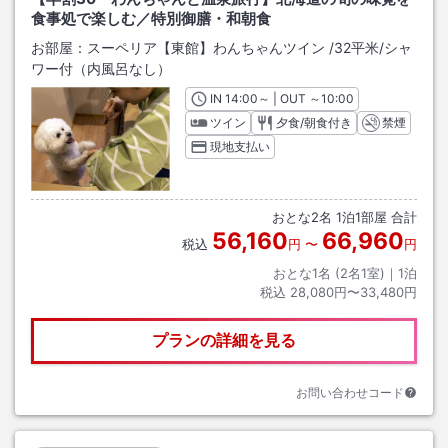
食事処で楽しむ／特別御膳・和朝食
お部屋：
スーペリア【東館】わんちゃんツイン
/
32平米
/シャ
ワー付（内風呂なし）
IN
チェックイン
14:00
～ | OUT
チェックアウト
～
10:00
ツイン
夕食/朝食付き
禁煙
現地支払い
おとな
2
名
1
泊
1
部屋 合計
56,160
66,960
税込
円
〜
円
おとな1名 (
2
名1室)｜
1
泊
税込
28,080円〜33,480円
プランの詳細を見る
お問い合わせコード