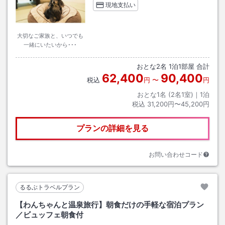
現地支払い
大切なご家族と、いつでも
一緒にいたいから･･･
おとな
2
名
1
泊
1
部屋 合計
62,400
90,400
税込
円
〜
円
おとな1名 (
2
名1室)｜
1
泊
税込
31,200円〜45,200円
プランの詳細を見る
お問い合わせコード
るるぶトラベルプラン
【わんちゃんと温泉旅行】朝食だけの手軽な宿泊プラン
／ビュッフェ朝食付