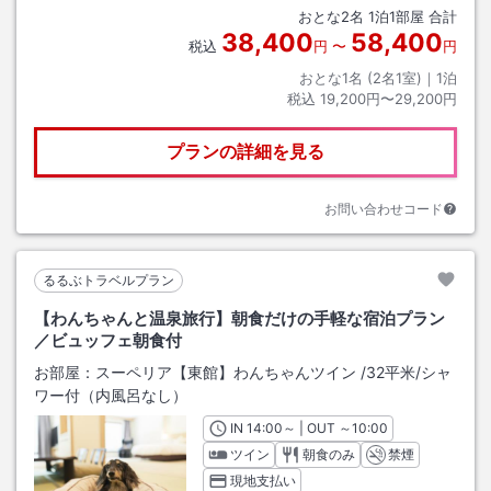
おとな
2
名
1
泊
1
部屋 合計
38,400
58,400
税込
円
〜
円
おとな1名 (
2
名1室)｜
1
泊
税込
19,200円〜29,200円
プランの詳細を見る
お問い合わせコード
るるぶトラベルプラン
【わんちゃんと温泉旅行】朝食だけの手軽な宿泊プラン
／ビュッフェ朝食付
お部屋：
スーペリア【東館】わんちゃんツイン
/
32平米
/シャ
ワー付（内風呂なし）
IN
チェックイン
14:00
～ | OUT
チェックアウト
～
10:00
ツイン
朝食のみ
禁煙
現地支払い