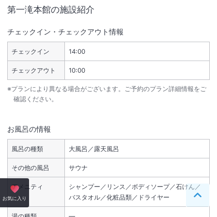
第一滝本館
の施設紹介
チェックイン・チェックアウト情報
チェックイン
14:00
チェックアウト
10:00
※プランにより異なる場合がございます。ご予約のプラン詳細情報をご
確認ください。
お風呂の情報
風呂の種類
大風呂／露天風呂
その他の風呂
サウナ
アメニティ
シャンプー／リンス／ボディソープ／石けん／
バスタオル／化粧品類／ドライヤー
ペー
お気に入り
湯の種類
―