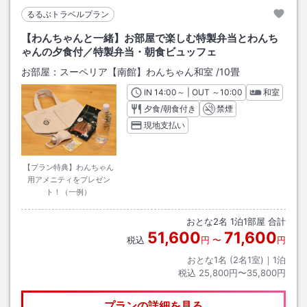
るるぶトラベルプラン
【わんちゃんと一緒】お部屋で楽しむ特製弁当とわんち
ゃんの夕食付／特製弁当・朝食ビュッフェ
お部屋：
スーペリア【南館】わんちゃん和室
/
10畳
IN
チェックイン
14:00
～ | OUT
チェックアウト
～
10:00
和室
夕食/朝食付き
禁煙
現地支払い
【プラン特典】わんちゃん
用アメニティをプレゼン
ト！（一例）
おとな
2
名
1
泊
1
部屋 合計
51,600
71,600
税込
円
〜
円
おとな1名 (
2
名1室)｜
1
泊
税込
25,800円〜35,800円
プランの詳細を見る