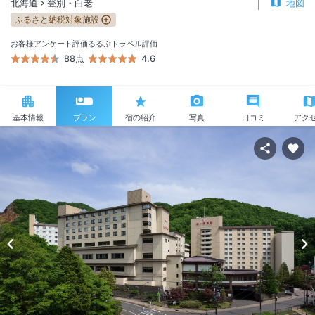
北海道
登別・白老
地図
ふるさと納税対象施設
お客様アンケート評価
るるぶトラベル評価
88点
4.6
基本情報
プラン
宿の紹介
写真
口コミ
アク