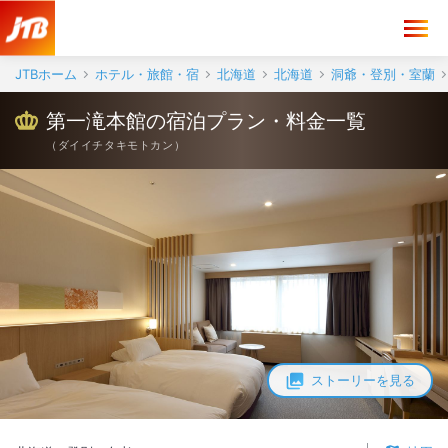
JTBホーム
ホテル・旅館・宿
北海道
北海道
洞爺・登別・室蘭
第一滝本館の宿泊プラン・料金一覧
（
ダイイチタキモトカン
）
ストーリーを見る