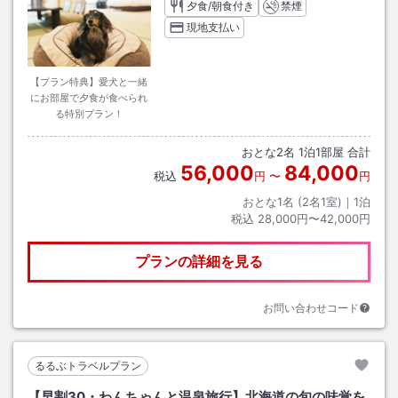
夕食/朝食付き
禁煙
現地支払い
【プラン特典】愛犬と一緒
にお部屋で夕食が食べられ
る特別プラン！
おとな
2
名
1
泊
1
部屋 合計
56,000
84,000
税込
円
〜
円
おとな1名 (
2
名1室)｜
1
泊
税込
28,000円〜42,000円
プランの詳細を見る
お問い合わせコード
るるぶトラベルプラン
【早割30・わんちゃんと温泉旅行】北海道の旬の味覚を