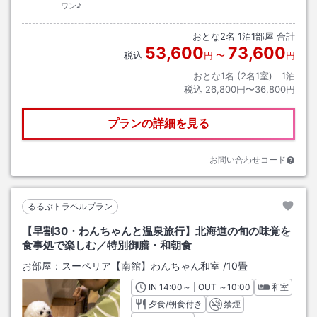
ワン♪
おとな
2
名
1
泊
1
部屋 合計
53,600
73,600
税込
円
〜
円
おとな1名 (
2
名1室)｜
1
泊
税込
26,800円〜36,800円
プランの詳細を見る
お問い合わせコード
るるぶトラベルプラン
【早割30・わんちゃんと温泉旅行】北海道の旬の味覚を
食事処で楽しむ／特別御膳・和朝食
お部屋：
スーペリア【南館】わんちゃん和室
/
10畳
IN
チェックイン
14:00
～ | OUT
チェックアウト
～
10:00
和室
夕食/朝食付き
禁煙