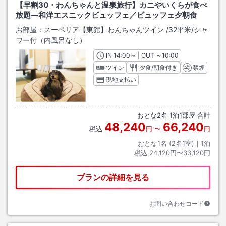
【早割30・わんちゃんと温泉旅行】カニやいくらが食べ
放題―和洋エスニックビュッフェ／ビュッフェ夕朝食
お部屋：
スーペリア【東館】わんちゃんツイン
/
32平米
/シャ
ワー付（内風呂なし）
IN
チェックイン
14:00
～ | OUT
チェックアウト
～
10:00
ツイン
夕食/朝食付き
禁煙
現地支払い
おとな
2
名
1
泊
1
部屋 合計
48,240
66,240
税込
円
〜
円
おとな1名 (
2
名1室)｜
1
泊
税込
24,120円〜33,120円
プランの詳細を見る
お問い合わせコード