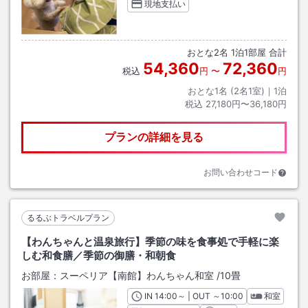
現地支払い
おとな
2
名
1
泊
1
部屋 合計
54,360
72,360
税込
円
〜
円
おとな1名 (
2
名1室)｜
1
泊
税込
27,180円〜36,180円
プランの詳細を見る
お問い合わせコード
るるぶトラベルプラン
【わんちゃんと温泉旅行】季節の味を食事処で手軽に楽
しむ和食膳／季節の御膳・和朝食
お部屋：
スーペリア【南館】わんちゃん和室
/
10畳
IN
チェックイン
14:00
～ | OUT
チェックアウト
～
10:00
和室