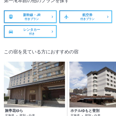
第一滝本館
の他のプランを探す
新幹線・JR
航空券
付きプラン
付きプラン
レンタカー
付き
この宿を見ている方におすすめの宿
旅亭花ゆら
ホテルゆもと登別
北海道
登別・白老
北海道
登別・白老