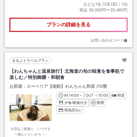
おとな1名 (
2
名1室)｜
1
泊
税込
30,060円〜35,460円
プランの詳細を見る
お問い合わせコード
るるぶトラベルプラン
【わんちゃんと温泉旅行】北海道の旬の味覚を食事処で
楽しむ／特別御膳・和朝食
お部屋：
スーペリア【南館】わんちゃん和室
/
10畳
IN
チェックイン
14:00
～ | OUT
チェックアウト
～
10:00
和室
夕食/朝食付き
禁煙
現地支払い
大切なご家族と、いつでも
一緒にいたいから･･･