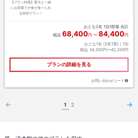
【プラン特典】愛犬と一緒
にお部屋で夕食が食べられ
る特別プラン！
おとな
2
名
1
泊
1
部屋 合計
68,400
84,400
税込
円
〜
円
おとな1名 (
2
名1室)｜
1
泊
税込
34,200円〜42,200円
プランの詳細を見る
お問い合わせコード
1
2