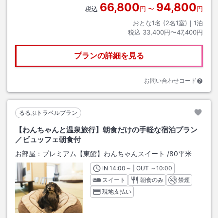
66,800
94,800
税込
円
〜
円
おとな1名 (
2
名1室)｜
1
泊
税込
33,400円〜47,400円
プランの詳細を見る
お問い合わせコード
るるぶトラベルプラン
【わんちゃんと温泉旅行】朝食だけの手軽な宿泊プラン
／ビュッフェ朝食付
お部屋：
プレミアム【東館】わんちゃんスイート
/
80平米
IN
チェックイン
14:00
～ | OUT
チェックアウト
～
10:00
スイート
朝食のみ
禁煙
現地支払い