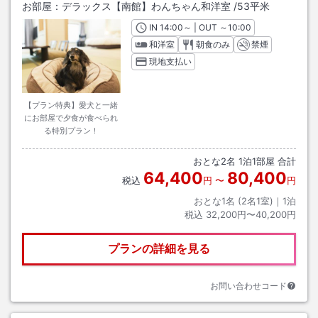
お部屋：
デラックス【南館】わんちゃん和洋室
/
53平米
IN
チェックイン
14:00
～ | OUT
チェックアウト
～
10:00
和洋室
朝食のみ
禁煙
現地支払い
【プラン特典】愛犬と一緒
にお部屋で夕食が食べられ
る特別プラン！
おとな
2
名
1
泊
1
部屋 合計
64,400
80,400
税込
円
〜
円
おとな1名 (
2
名1室)｜
1
泊
税込
32,200円〜40,200円
プランの詳細を見る
お問い合わせコード