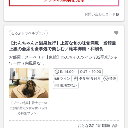
お問い合わせコード
るるぶトラベルプラン
【わんちゃんと温泉旅行】上質な旬の味覚満載 当館最
上級の会席を食事処で楽しむ／滝本御膳・和朝食
お部屋：
スーペリア【東館】わんちゃんツイン
/
32平米
/シャ
ワー付（内風呂なし）
IN
チェックイン
14:00
～ | OUT
チェックアウト
～
10:00
ツイン
夕食/朝食付き
禁煙
現地支払い
【プラン特典】愛犬と一緒
にお部屋で夕食が食べられ
る特別プラン！
おとな
2
名
1
泊
1
部屋 合計