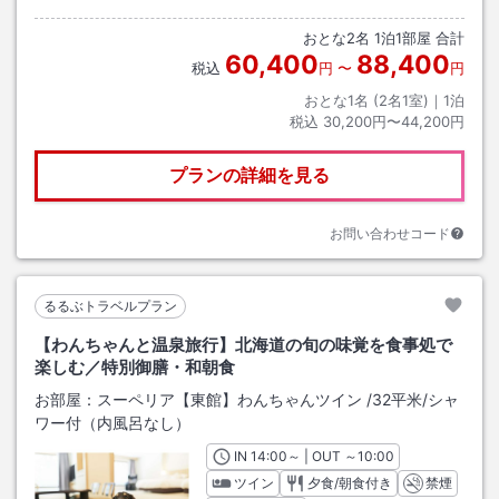
おとな
2
名
1
泊
1
部屋 合計
60,400
88,400
税込
円
〜
円
おとな1名 (
2
名1室)｜
1
泊
税込
30,200円〜44,200円
プランの詳細を見る
お問い合わせコード
るるぶトラベルプラン
【わんちゃんと温泉旅行】北海道の旬の味覚を食事処で
楽しむ／特別御膳・和朝食
お部屋：
スーペリア【東館】わんちゃんツイン
/
32平米
/シャ
ワー付（内風呂なし）
IN
チェックイン
14:00
～ | OUT
チェックアウト
～
10:00
ツイン
夕食/朝食付き
禁煙