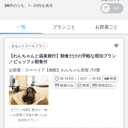
36
件のうち、
1～20
件を表示
一覧
プランごと
お部屋ごと
るるぶトラベルプラン
【わんちゃんと温泉旅行】朝食だけの手軽な宿泊プラン
／ビュッフェ朝食付
お部屋：
スーペリア【南館】わんちゃん和室
/
10畳
IN
チェックイン
14:00
～ | OUT
チェックアウト
～
10:00
和室
朝食のみ
禁煙
現地支払い
【プラン特典】愛犬と一緒
にお部屋で夕食が食べられ
る特別プラン！