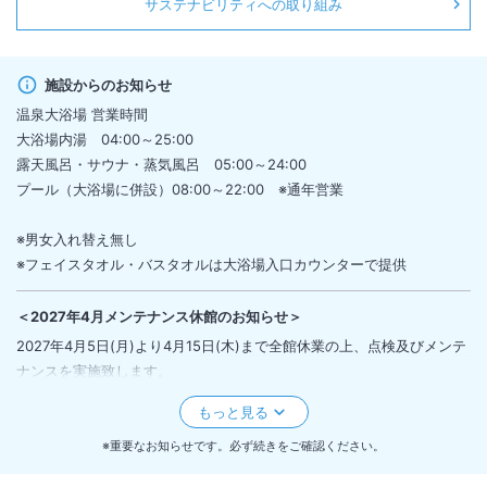
サステナビリティへの取り組み
施設からのお知らせ
温泉大浴場 営業時間
大浴場内湯 04:00～25:00
露天風呂・サウナ・蒸気風呂 05:00～24:00
プール（大浴場に併設）08:00～22:00 ※通年営業
※男女入れ替え無し
※フェイスタオル・バスタオルは大浴場入口カウンターで提供
＜
2027年4月メンテナンス休館のお知らせ
＞
2027年4月5日(月)より4月15日(木)まで全館休業の上、点検及びメンテ
ナンスを実施致します。
休館に伴い、お日帰り入浴は4月5日より4月15日まで終日ご利用いただ
けません。
なお、6日から9日および12日は全館停電作業につき、電話・FAX・メー
※重要なお知らせです。必ず続きをご確認ください。
ルにご対応いたしかねます。