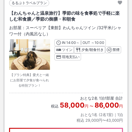
るるぶトラベルプラン
【わんちゃんと温泉旅行】季節の味を食事処で手軽に楽
しむ和食膳／季節の御膳・和朝食
お部屋：
スーペリア【東館】わんちゃんツイン
/
32平米
/シャ
ワー付（内風呂なし）
IN
チェックイン
14:00
～ | OUT
チェックアウト
～
10:00
ツイン
夕食/朝食付き
禁煙
現地支払い
【プラン特典】愛犬と一緒
にお部屋で夕食が食べられ
る特別プラン！
おとな
2
名
1
泊
1
部屋 合計
58,000
86,000
税込
円
〜
円
おとな1名 (
2
名1室)｜
1
泊
税込
29,000円〜43,000円