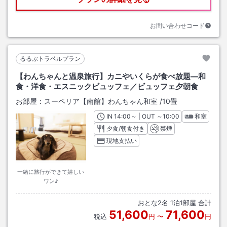
お問い合わせコード
るるぶトラベルプラン
【わんちゃんと温泉旅行】カニやいくらが食べ放題―和
食・洋食・エスニックビュッフェ／ビュッフェ夕朝食
お部屋：
スーペリア【南館】わんちゃん和室
/
10畳
IN
チェックイン
14:00
～ | OUT
チェックアウト
～
10:00
和室
夕食/朝食付き
禁煙
現地支払い
一緒に旅行ができて嬉しい
ワン♪
おとな
2
名
1
泊
1
部屋 合計
51,600
71,600
税込
円
〜
円