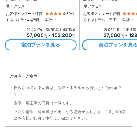
アクセス
アクセス
お客様アンケート評価
89点
お客様アンケート評価
るるぶトラベル評価
集計中
るるぶトラベル評価
集計中
おとな
2
名
｜
1
泊
1
部屋｜合計税込
おとな
2
名
｜
1
泊
1
部屋
57,000
152,200
27,060
12
円 〜
円
円 〜
宿泊プランを見る
宿泊プランを見
ご注意・ご案内
掲載されている写真は、旅館・ホテルから提供された画像で
す。
食事・客室等の写真は一例です。
上記の情報、料金等は変更になる場合があります。ご利用の際
はお客様ご自身で事前にご確認ください。