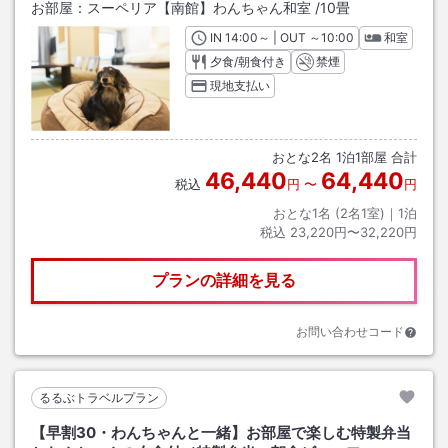
お部屋：
スーペリア【南館】わんちゃん和室
/
10畳
IN
チェックイン
14:00
～ | OUT
チェックアウト
～
10:00
和室
夕食/朝食付き
禁煙
現地支払い
おとな
2
名
1
泊
1
部屋 合計
46,440
64,440
税込
円
〜
円
おとな1名 (
2
名1室)｜
1
泊
税込
23,220円〜32,220円
プランの詳細を見る
お問い合わせコード
るるぶトラベルプラン
【早割30・わんちゃんと一緒】お部屋で楽しむ特製弁当