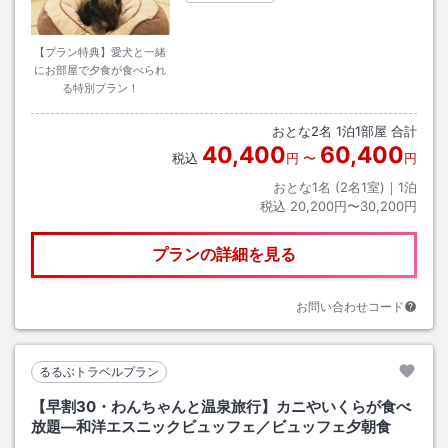
【プラン特典】愛犬と一緒
にお部屋で夕食が食べられ
る特別プラン！
おとな
2
名
1
泊
1
部屋 合計
40,400
60,400
税込
円
〜
円
おとな1名 (
2
名1室)｜
1
泊
税込
20,200円〜30,200円
プランの詳細を見る
お問い合わせコード
るるぶトラベルプラン
【早割30・わんちゃんと温泉旅行】カニやいくらが食べ
放題―和洋エスニックビュッフェ／ビュッフェ夕朝食