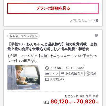
プランの詳細を見る
お問い合わせコード
るるぶトラベルプラン
【早割30・わんちゃんと温泉旅行】旬の味覚満載 当館
最上級の会席を食事処で楽しむ／滝本御膳・和朝食
お部屋：
スーペリア【東館】わんちゃんツイン
/
32平米
/シャ
ワー付（内風呂なし）
IN
チェックイン
14:00
～ | OUT
チェックアウト
～
10:00
ツイン
夕食/朝食付き
禁煙
現地支払い
おとな
2
名
1
泊
1
部屋 合計
60,120
70,920
税込
円
〜
円