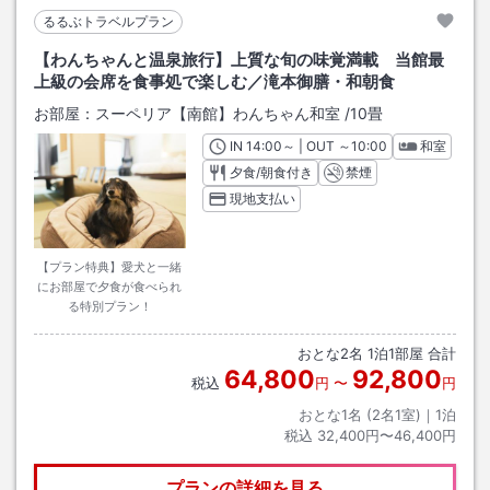
るるぶトラベルプラン
【わんちゃんと温泉旅行】上質な旬の味覚満載 当館最
上級の会席を食事処で楽しむ／滝本御膳・和朝食
お部屋：
スーペリア【南館】わんちゃん和室
/
10畳
IN
チェックイン
14:00
～ | OUT
チェックアウト
～
10:00
和室
夕食/朝食付き
禁煙
現地支払い
【プラン特典】愛犬と一緒
にお部屋で夕食が食べられ
る特別プラン！
おとな
2
名
1
泊
1
部屋 合計
64,800
92,800
税込
円
〜
円
おとな1名 (
2
名1室)｜
1
泊
税込
32,400円〜46,400円
プランの詳細を見る