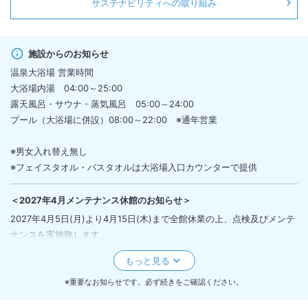
サステナビリティへの取り組み
施設からのお知らせ
温泉大浴場 営業時間
大浴場内湯 04:00～25:00
露天風呂・サウナ・蒸気風呂 05:00～24:00
プール（大浴場に併設）08:00～22:00 ※通年営業
※男女入れ替え無し
※フェイスタオル・バスタオルは大浴場入口カウンターで提供
＜
2027年4月メンテナンス休館のお知らせ
＞
2027年4月5日(月)より4月15日(木)まで全館休業の上、点検及びメンテ
ナンスを実施致します。
休館に伴い、お日帰り入浴は4月5日より4月15日まで終日ご利用いただ
けません。
なお、6日から9日および12日は全館停電作業につき、電話・FAX・メー
※重要なお知らせです。必ず続きをご確認ください。
ルにご対応いたしかねます。