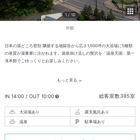
1
/
10
外観
日本の湯どころ登別 隣接する地獄谷から広さ1,500坪の大浴場に5種類
の泉質が湯量豊に注がれます。源泉掛け流しの贅沢を「温泉天国」第一
滝本館でごゆっくりとお楽しみください。
総客室数
385
室
IN
チェックイン
14:00
/ OUT
チェックアウト
10:00
大浴場あり
露天風呂あり
温泉
駐車場あり