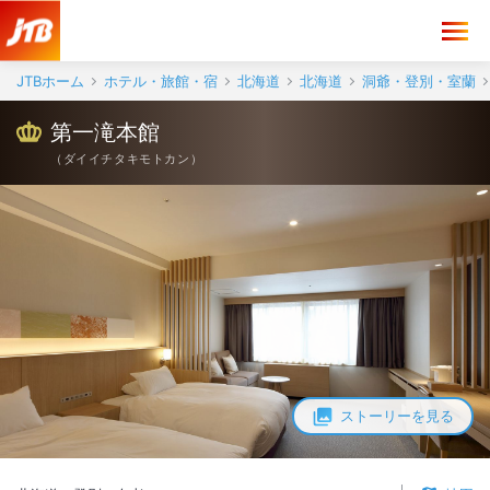
JTBホーム
ホテル・旅館・宿
北海道
北海道
洞爺・登別・室蘭
第一滝本館
（
ダイイチタキモトカン
）
ストーリーを見る