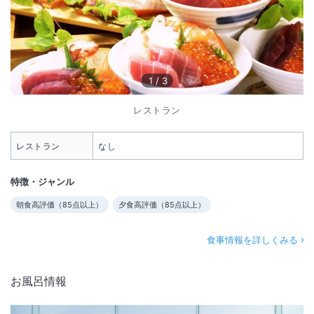
1
/
3
レストラン
レストラン
なし
特徴・ジャンル
朝食高評価（
85
点以上）
夕食高評価（
85
点以上）
食事情報を詳しくみる
お風呂情報