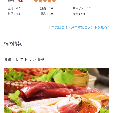
4.6
総合：
立地：
4.6
設備：
4.6
サービス：
4.2
部屋：
4.6
風呂：
4.9
食事：
4.6
全ての口コミ・おすすめコメントを見る
宿の情報
食事・レストラン情報