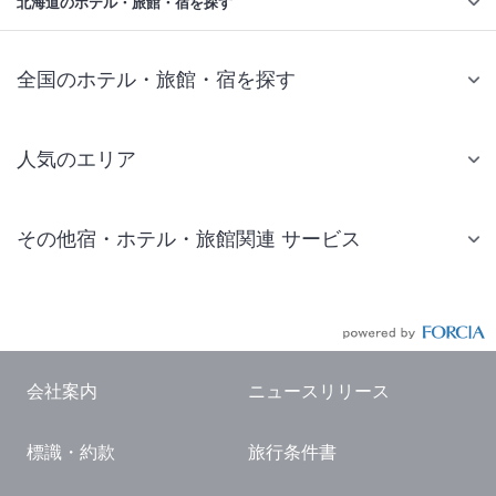
北海道のホテル・旅館・宿を探す
全国のホテル・旅館・宿を探す
人気のエリア
札幌 ホテル
その他宿・ホテル・旅館関連 サービス
仙台 ホテル
国内旅行・国内ツアー
東京ディズニーリゾート(R)周辺 ホテル
JR・新幹線付きツアー
東京 ホテル
航空券付きツアー
東京ドーム ホテル
会社案内
ニュースリリース
現地観光・レジャーチケット
新宿 ホテル
標識・約款
旅行条件書
国内観光ガイド
横浜 ホテル