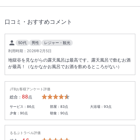
口コミ・おすすめコメント
50代
男性
レジャー・観光
利用時期：
2026年2月5日
地獄谷を見ながらの露天風呂は最高です。露天風呂で飲むお酒
が最高！（なかなかお風呂でお酒を飲めるところがない）
JTBお客様アンケート評価
88
総合：
点
サービス：
86
点
部屋：
83
点
大浴場：
93
点
夕食：
90
点
朝食：
90
点
るるぶトラベル評価