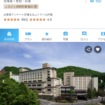
北海道
登別・白老
地図
ふるさと納税対象施設
お客様アンケート評価
るるぶトラベル評価
88点
4.6
基本情報
プラン
宿の紹介
写真
口コミ
アク