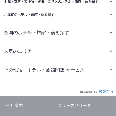
千歳・支笏・苫小牧・夕張・岩見沢のホテル・旅館・宿を探す
北海道のホテル・旅館・宿を探す
全国のホテル・旅館・宿を探す
人気のエリア
札幌 ホテル
その他宿・ホテル・旅館関連 サービス
仙台 ホテル
国内旅行・国内ツアー
東京ディズニーリゾート(R)周辺 ホテル
JR・新幹線付きツアー
東京 ホテル
航空券付きツアー
東京ドーム ホテル
会社案内
ニュースリリース
現地観光・レジャーチケット
新宿 ホテル