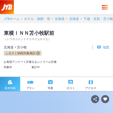
JTBホーム
ホテル・旅館・宿
北海道
北海道
千歳・支笏・苫小牧
東横ＩＮＮ苫小牧駅前
（
トウヨコイントマコマイエキマエ
）
北海道
苫小牧
地図
ふるさと納税対象施設
お客様アンケート評価
るるぶトラベル評価
対象外
集計中
基本情報
プラン
写真
口コミ
アクセス