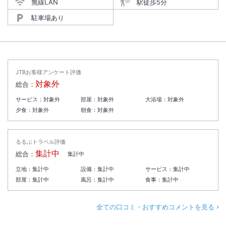
無線LAN
駅徒歩5分
駐車場あり
JTBお客様アンケート評価
対象外
総合：
サービス：
対象外
部屋：
対象外
大浴場：
対象外
夕食：
対象外
朝食：
対象外
るるぶトラベル評価
集計中
総合：
集計中
立地：
集計中
設備：
集計中
サービス：
集計中
部屋：
集計中
風呂：
集計中
食事：
集計中
全ての口コミ・おすすめコメントを見る