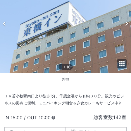
1
/
10
外観
ＪＲ苫小牧駅南口より徒歩1分。千歳空港からも約３０分。観光やビジ
ネスの拠点に便利。ミニバイキング朝食＆夕食カレーもサービス中♪
総客室数
142
室
IN
チェックイン
15:00
/ OUT
チェックアウト
10:00