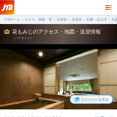
花もみじ アクセス・地図・送迎情報【JTB】＜札幌市南部郊外・定山
JTBホーム
ホテル・旅館・宿
北海道
北海道
札幌・定山渓
札
花もみじのアクセス・地図・送迎情報
（
ハナモミジ
）
ストーリーを見る