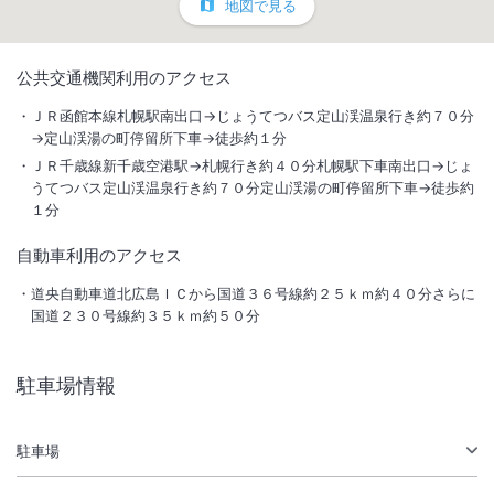
地図で見る
1
/
10
公共交通機関利用のアクセス
外観
ＪＲ函館本線札幌駅南出口→じょうてつバス定山渓温泉行き約７０分
→定山渓湯の町停留所下車→徒歩約１分
日本の伝統と北国の文化が融合した、和風旅館。趣き異なる大浴場と貸
ＪＲ千歳線新千歳空港駅→札幌行き約４０分札幌駅下車南出口→じょ
切り湯で館内湯巡り、道産食材を堪能できる料理。時を忘れる贅沢なひ
うてつバス定山渓温泉行き約７０分定山渓湯の町停留所下車→徒歩約
１分
と時を。
自動車利用のアクセス
総客室数
80
室
IN
チェックイン
15:00
/ OUT
チェックアウト
10:00
道央自動車道北広島ＩＣから国道３６号線約２５ｋｍ約４０分さらに
国道２３０号線約３５ｋｍ約５０分
大浴場あり
露天風呂あり
温泉
駐車場あり
駐車場情報
駐車場