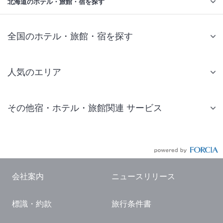
北海道のホテル・旅館・宿を探す
全国のホテル・旅館・宿を探す
人気のエリア
札幌 ホテル
その他宿・ホテル・旅館関連 サービス
仙台 ホテル
国内旅行・国内ツアー
東京ディズニーリゾート(R)周辺 ホテル
JR・新幹線付きツアー
東京 ホテル
航空券付きツアー
東京ドーム ホテル
会社案内
ニュースリリース
現地観光・レジャーチケット
新宿 ホテル
標識・約款
旅行条件書
国内観光ガイド
横浜 ホテル