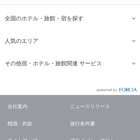
全国のホテル・旅館・宿を探す
人気のエリア
札幌 ホテル
その他宿・ホテル・旅館関連 サービス
仙台 ホテル
国内旅行・国内ツアー
東京ディズニーリゾート(R)周辺 ホテル
JR・新幹線付きツアー
東京 ホテル
航空券付きツアー
東京ドーム ホテル
会社案内
ニュースリリース
現地観光・レジャーチケット
新宿 ホテル
標識・約款
旅行条件書
国内観光ガイド
横浜 ホテル
旅行・観光情報
熱海 ホテル