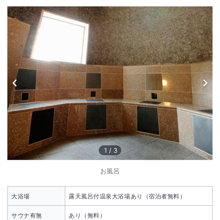
1
/
3
お風呂
大浴場
露天風呂付温泉大浴場あり（宿泊者無料）
サウナ有無
あり（無料）