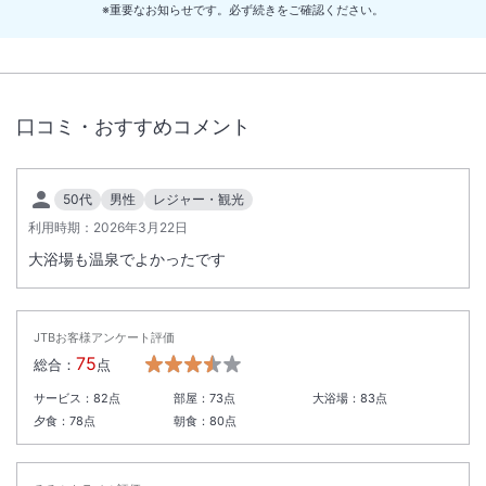
います。
※重要なお知らせです。必ず続きをご確認ください。
・ＥＣＯ清掃の日程中に通常清掃をご希望の場合は、１，５００円（税
込）にて承ります。清掃希望日の１４：００迄にフロントにお申し付け
下さい。
口コミ・おすすめコメント
【定期点検による休館について】
2026年11月30日午前10時から2026年12月5日15時まで、館内設備定期
50代
男性
レジャー・観光
点検のため全館休館となります。
利用時期：
2026年3月22日
＜
夕食レストラン会場利用時間について
＞
大浴場も温泉でよかったです
令和7年12月1日(月)より夕食レストラン会場の利用時間を原則90分とさ
せていただきます。
但し、19：30入時のご利用時間は90分未満とさせていただきます。
JTBお客様アンケート評価
75
総合：
点
サービス：
82
点
部屋：
73
点
大浴場：
83
点
夕食：
78
点
朝食：
80
点