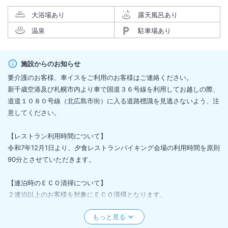
大浴場あり
露天風呂あり
温泉
駐車場あり
施設からのお知らせ
要介護のお客様、車イスをご利用のお客様はご連絡ください。
新千歳空港及び札幌市内より車で国道３６号線を利用してお越しの際、
道道１０８０号線（北広島市街）に入る道路標識を見逃さないよう、注
意してください。
【レストラン利用時間について】
令和7年12月1日より、夕食レストランバイキング会場の利用時間を原則
90分とさせていただきます。
【連泊時のＥＣＯ清掃について】
２連泊以上のお客様を対象にＥＣＯ清掃となります。
・清掃担当が客室内に入り、タオル類の交換とゴミの回収を行います。
・４連泊以上の滞在の場合は、衛生管理の関係上３日毎に通常清掃を行