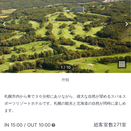
1
/
10
外観
札幌市内から車で３０分程にありながら、雄大な自然が望めるスパ＆ス
ポーツリゾートホテルです。札幌の観光と北海道の自然が同時に楽しめ
ます。
総客室数
271
室
IN
チェックイン
15:00
/ OUT
チェックアウト
10:00