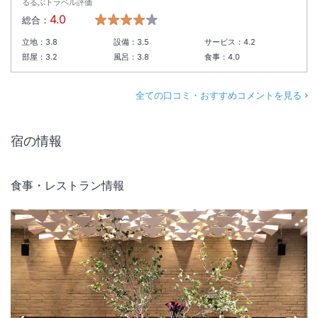
るるぶトラベル評価
4.0
総合：
立地：
3.8
設備：
3.5
サービス：
4.2
部屋：
3.2
風呂：
3.8
食事：
4.0
全ての口コミ・おすすめコメントを見る
宿の情報
食事・レストラン情報