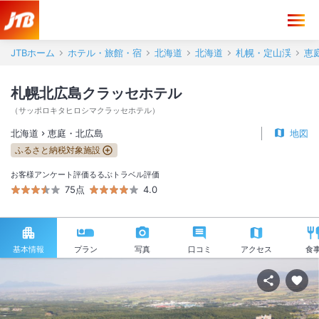
JTBホーム
ホテル・旅館・宿
北海道
北海道
札幌・定山渓
恵
札幌北広島クラッセホテル
（
サッポロキタヒロシマクラッセホテル
）
北海道
恵庭・北広島
地図
ふるさと納税対象施設
お客様アンケート評価
るるぶトラベル評価
75点
4.0
基本情報
プラン
写真
口コミ
アクセス
食