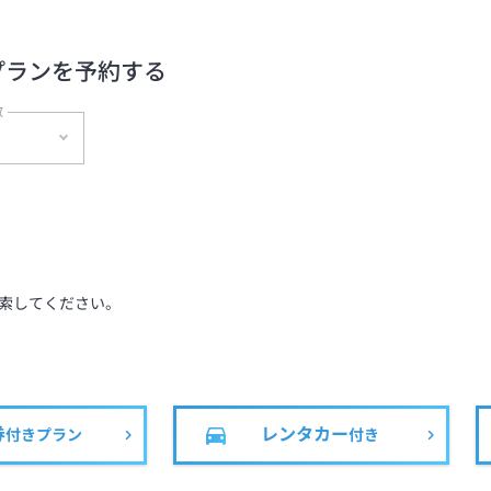
プランを予約する
数
泊
索してください。
券
レンタカー
付きプラン
付き