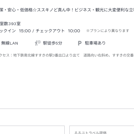
潔・安心・低価格☆ススキノど真ん中！ビジネス・観光に大変便利な立
室数
393
室
15:00
10:00
ックイン
/ チェックアウト
※プランにより異なります
無線LAN
駅徒歩5分
駐車場あり
クセス：
地下鉄南北線すすきの駅3番出口より出て 道路向い右斜め。すすきの交番
るるぶトラベル評価