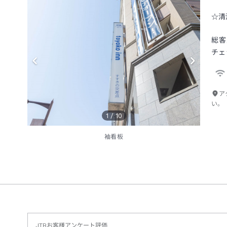
☆清
総客
チェ
ア
い。
1
/
10
袖看板
JTBお客様アンケート評価