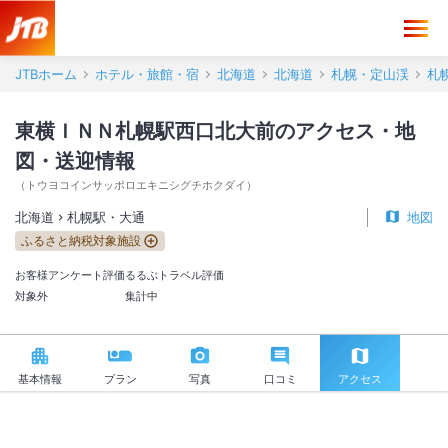
東横ＩＮＮ札幌駅西口北大前 アクセス・地図・送迎情報【JTB】＜札
JTBホーム
ホテル・旅館・宿
北海道
北海道
札幌・定山渓
札
東横ＩＮＮ札幌駅西口北大前のアクセス・地
図・送迎情報
（
トウヨコインサッポロエキニシグチホクダイ
）
北海道
札幌駅・大通
地図
ふるさと納税対象施設
お客様アンケート評価
るるぶトラベル評価
対象外
集計中
基本情報
プラン
写真
口コミ
アクセス