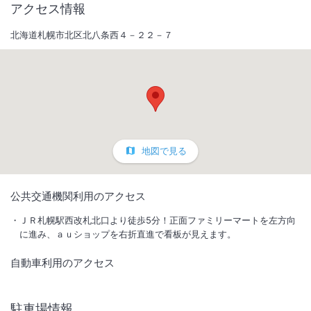
アクセス情報
北海道札幌市北区北八条西４－２２－７
地図で見る
1
/
10
公共交通機関利用のアクセス
袖看板
ＪＲ札幌駅西改札北口より徒歩5分！正面ファミリーマートを左方向
に進み、ａｕショップを右折直進で看板が見えます。
駅から徒歩5分。北海道大学正面に位置し、街の中のオアシス的存在。
自動車利用のアクセス
朝食にパン・サラダも御用意しております。
総客室数
179
室
IN
チェックイン
15:00
/ OUT
チェックアウト
10:00
駐車場情報