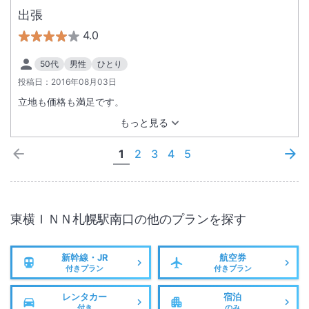
出張
4.0
50代
男性
ひとり
投稿日：
2016年08月03日
立地も価格も満足です。
もっと見る
1
2
3
4
5
東横ＩＮＮ札幌駅南口
の他のプランを探す
新幹線・JR
航空券
付きプラン
付きプラン
レンタカー
宿泊
付き
のみ