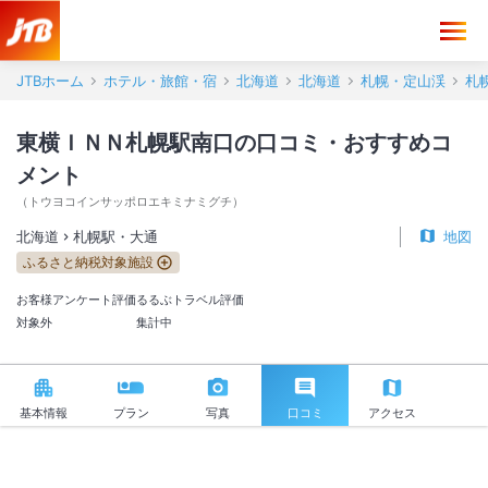
東横ＩＮＮ札幌駅南口 口コミ・おすすめコメント＜札幌駅・大通＞
JTBホーム
ホテル・旅館・宿
北海道
北海道
札幌・定山渓
札
東横ＩＮＮ札幌駅南口の口コミ・おすすめコ
メント
（
トウヨコインサッポロエキミナミグチ
）
北海道
札幌駅・大通
地図
ふるさと納税対象施設
お客様アンケート評価
るるぶトラベル評価
対象外
集計中
基本情報
プラン
写真
口コミ
アクセス