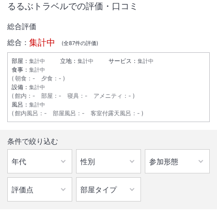
るるぶトラベルでの評価・口コミ
総合評価
集計中
総合：
(全
87
件の評価)
部屋：
立地：
サービス：
集計中
集計中
集計中
食事：
集計中
朝食
：
-
夕食
：
-
設備：
集計中
館内
：
-
部屋
：
-
寝具
：
-
アメニティ
：
-
風呂：
集計中
館内風呂
：
-
部屋風呂
：
-
客室付露天風呂
：
-
1
/
10
条件で絞り込む
外観
JR札幌駅南口から徒歩５分、地下鉄東豊線札幌駅21番出口から徒歩20
秒と便利です。大通り方面や北海道内観光の拠点に最高のホテルです。
総客室数
115
室
IN
チェックイン
15:00
/ OUT
チェックアウト
10:00