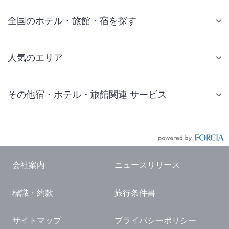
全国のホテル・旅館・宿を探す
人気のエリア
札幌 ホテル
その他宿・ホテル・旅館関連 サービス
仙台 ホテル
国内旅行・国内ツアー
東京ディズニーリゾート(R)周辺 ホテル
JR・新幹線付きツアー
東京 ホテル
航空券付きツアー
東京ドーム ホテル
会社案内
ニュースリリース
現地観光・レジャーチケット
新宿 ホテル
標識・約款
旅行条件書
国内観光ガイド
横浜 ホテル
旅行・観光情報
熱海 ホテル
サイトマップ
プライバシーポリシー