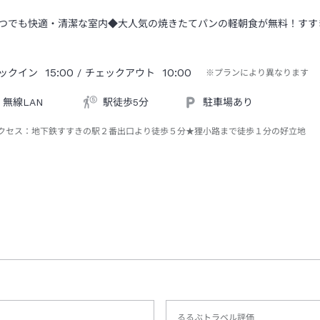
つでも快適・清潔な室内◆大人気の焼きたてパンの軽朝食が無料！すす
15:00
10:00
ックイン
/ チェックアウト
※プランにより異なります
無線LAN
駅徒歩5分
駐車場あり
クセス：
地下鉄すすきの駅２番出口より徒歩５分★狸小路まで徒歩１分の好立地
るるぶトラベル評価