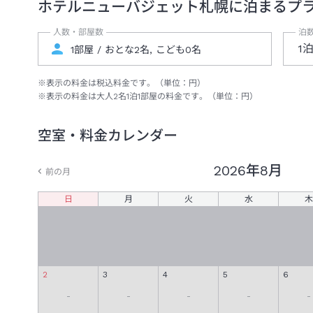
ホテルニューバジェット札幌
に泊まるプ
人数・部屋数
泊
1
※表示の料金は税込料金です。（単位：円）
※表示の料金は大人
2
名
1
泊
1
部屋の料金です。（単位：円）
空室・料金カレンダー
2026年
8月
前の月
日
月
火
水
木
2
3
4
5
6
-
-
-
-
-