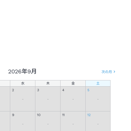
2026年
9月
次の月
水
木
金
土
日
2
3
4
5
-
-
-
-
9
10
11
12
4
-
-
-
-
-