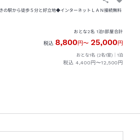
きの駅から徒歩５分と好立地◆インターネットＬＡＮ接続無料
おとな
2
名
1
泊
1
部屋
合計
8,800
25,000
円
〜
円
税込
おとな1名 (
2
名1室)｜
1
泊
税込
4,400円〜12,500円