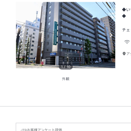
◆い
◆
チェ
ア
1
/
10
外観
JTBお客様アンケート評価