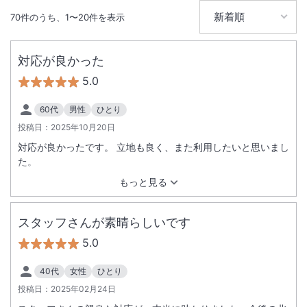
IN
チェックイン
15:00
/ OUT
チェック
10:00
70
件のうち、
1
〜
20
件を表示
無線LAN
駅徒歩5分
対応が良かった
駐車場あり
5.0
60代
男性
ひとり
投稿日：
2025年10月20日
対応が良かったです。 立地も良く、また利用したいと思いまし
た。
もっと見る
スタッフさんが素晴らしいです
5.0
40代
女性
ひとり
投稿日：
2025年02月24日