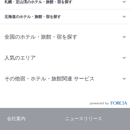
札幌・定山渓のホテル・旅館・宿を探す
北海道のホテル・旅館・宿を探す
全国のホテル・旅館・宿を探す
人気のエリア
札幌 ホテル
その他宿・ホテル・旅館関連 サービス
仙台 ホテル
国内旅行・国内ツアー
東京ディズニーリゾート(R)周辺 ホテル
JR・新幹線付きツアー
東京 ホテル
航空券付きツアー
東京ドーム ホテル
会社案内
ニュースリリース
現地観光・レジャーチケット
新宿 ホテル