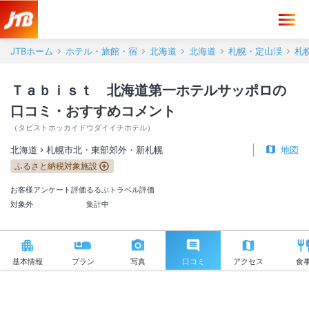
Ｔａｂｉｓｔ 北海道第一ホテルサッポロ 口コミ・おすすめコメント
JTBホーム
ホテル・旅館・宿
北海道
北海道
札幌・定山渓
札
Ｔａｂｉｓｔ 北海道第一ホテルサッポロの
口コミ・おすすめコメント
（
タビストホッカイドウダイイチホテル
）
北海道
札幌市北・東部郊外・新札幌
地図
ふるさと納税対象施設
お客様アンケート評価
るるぶトラベル評価
対象外
集計中
基本情報
プラン
写真
口コミ
アクセス
食