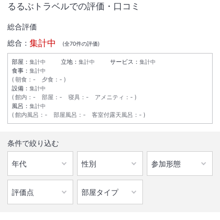
るるぶトラベルでの評価・口コミ
総合評価
集計中
総合：
(全
70
件の評価)
部屋：
立地：
サービス：
集計中
集計中
集計中
食事：
集計中
朝食
：
-
夕食
：
-
設備：
集計中
館内
：
-
部屋
：
-
寝具
：
-
アメニティ
：
-
風呂：
集計中
館内風呂
：
-
部屋風呂
：
-
客室付露天風呂
：
-
1
/
10
条件で絞り込む
外観
札幌駅から３駅目の地下鉄北２４条駅４番出口より徒歩０分。北海道大
学や石狩方面へのアクセス良好。コンビニ隣、空港連絡バス乗り場下車
徒歩１分。