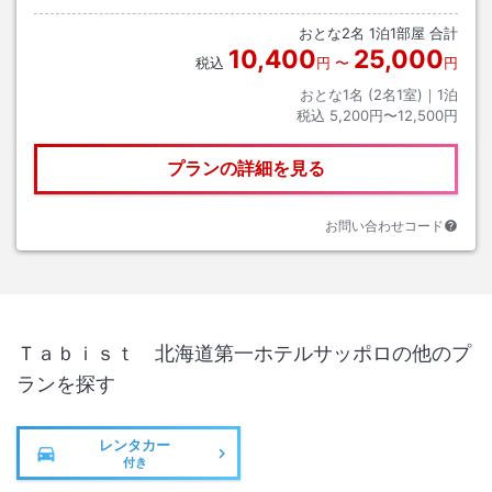
おとな
2
名
1
泊
1
部屋 合計
10,400
25,000
税込
円
〜
円
おとな1名 (
2
名1室)｜
1
泊
税込
5,200円〜12,500円
プランの詳細を見る
お問い合わせコード
Ｔａｂｉｓｔ 北海道第一ホテルサッポロ
の他のプ
ランを探す
レンタカー
付き