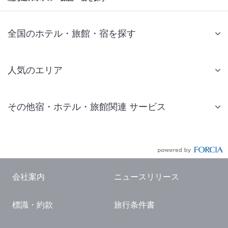
全国のホテル・旅館・宿を探す
人気のエリア
札幌 ホテル
その他宿・ホテル・旅館関連 サービス
仙台 ホテル
国内旅行・国内ツアー
東京ディズニーリゾート(R)周辺 ホテル
JR・新幹線付きツアー
東京 ホテル
航空券付きツアー
東京ドーム ホテル
会社案内
ニュースリリース
現地観光・レジャーチケット
新宿 ホテル
標識・約款
旅行条件書
国内観光ガイド
横浜 ホテル
旅行・観光情報