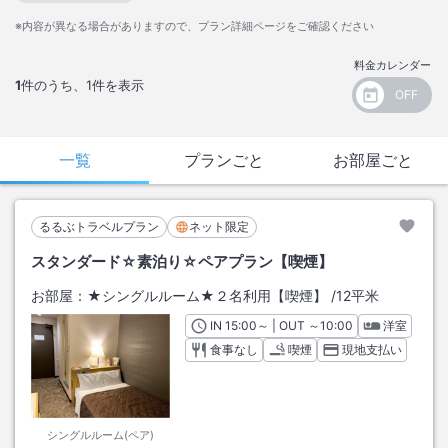
※内容が異なる場合がありますので、プラン詳細ページをご確認ください
料金カレンダー
1
件のうち、
1
件を表示
一覧
プランごと
お部屋ごと
るるぶトラベルプラン
ネット限定
スタンダード☆素泊り☆ペアプラン【喫煙】
お部屋：
★シングルルーム★２名利用【喫煙】
/
12平米
IN
チェックイン
15:00
～ | OUT
チェックアウト
～
10:00
洋室
食事なし
喫煙
現地支払い
シングルルーム(ペア)