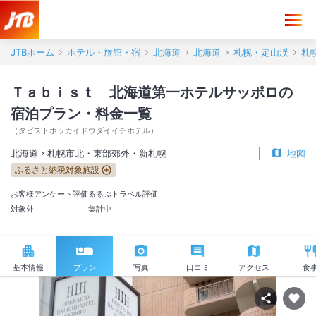
JTBホーム
ホテル・旅館・宿
北海道
北海道
札幌・定山渓
札
Ｔａｂｉｓｔ 北海道第一ホテルサッポロの
宿泊プラン・料金一覧
（
タビストホッカイドウダイイチホテル
）
北海道
札幌市北・東部郊外・新札幌
地図
ふるさと納税対象施設
お客様アンケート評価
るるぶトラベル評価
対象外
集計中
基本情報
プラン
写真
口コミ
アクセス
食