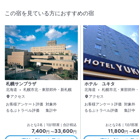
この宿を見ている方におすすめの宿
札幌サンプラザ
ホテル ユキタ
北海道
札幌市北・東部郊外・新札幌
北海道
札幌市北・東部郊外・
アクセス
アクセス
お客様アンケート評価
対象外
お客様アンケート評価
対象外
るるぶトラベル評価
集計中
るるぶトラベル評価
集計中
おとな
2
名
｜
1
泊
1
部屋｜合計税込
おとな
2
名
｜
1
泊
1
部屋
7,400
33,600
11,800
64
円 〜
円
円 〜