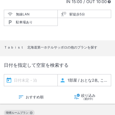
IN
チェックイン
15:00
/ OUT
チェック
10:00
無線LAN
駅徒歩5分
駐車場あり
Ｔａｂｉｓｔ 北海道第一ホテルサッポロ
の他のプランを探す
日付を指定して空室を検索する
絞り込み
おすすめ順
(選択中)
喫煙ルームプラン
この絞り込み条件を解除