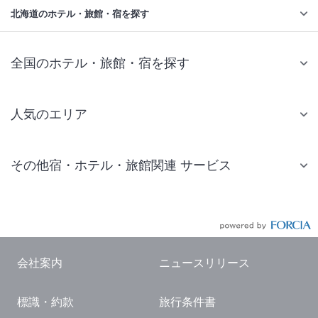
北海道のホテル・旅館・宿を探す
全国のホテル・旅館・宿を探す
人気のエリア
札幌 ホテル
その他宿・ホテル・旅館関連 サービス
仙台 ホテル
国内旅行・国内ツアー
東京ディズニーリゾート(R)周辺 ホテル
JR・新幹線付きツアー
東京 ホテル
航空券付きツアー
東京ドーム ホテル
会社案内
ニュースリリース
現地観光・レジャーチケット
新宿 ホテル
標識・約款
旅行条件書
国内観光ガイド
横浜 ホテル