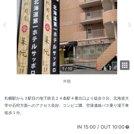
1
/
10
外観
札幌駅から３駅目の地下鉄北２４条駅４番出口より徒歩０分。北海道大
学や石狩方面へのアクセス良好。コンビニ隣、空港連絡バス乗り場下車
徒歩１分。
IN
チェックイン
15:00
/ OUT
チェック
10:00