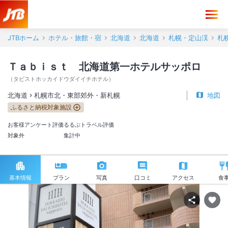
JTBホーム
ホテル・旅館・宿
北海道
北海道
札幌・定山渓
札
Ｔａｂｉｓｔ 北海道第一ホテルサッポロ
（
タビストホッカイドウダイイチホテル
）
北海道
札幌市北・東部郊外・新札幌
地図
ふるさと納税対象施設
お客様アンケート評価
るるぶトラベル評価
対象外
集計中
基本情報
プラン
写真
口コミ
アクセス
食