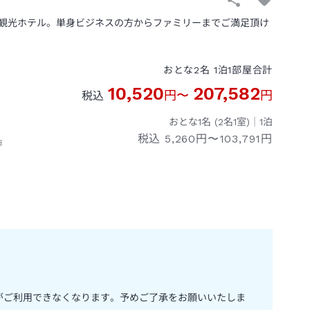
観光ホテル。単身ビジネスの方からファミリーまでご満足頂け
おとな
2
名
1
泊
1
部屋
合計
10,520
207,582
円
〜
円
税込
おとな1名 (
2
名1室)｜
1
泊
税込
5,260円〜103,791円
市
がご利用できなくなります。予めご了承をお願いいたしま