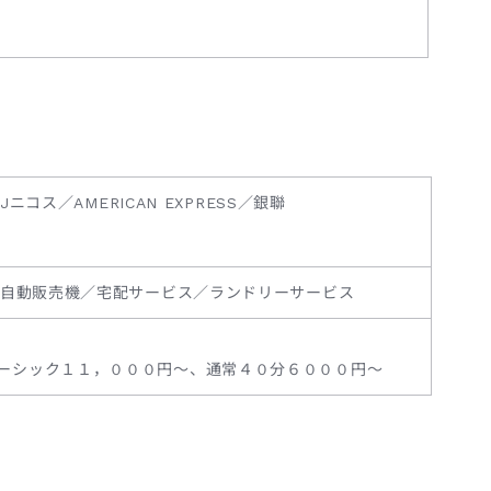
UFJニコス／AMERICAN EXPRESS／銀聯
／自動販売機／宅配サービス／ランドリーサービス
ーシック１１，０００円～、通常４０分６０００円～