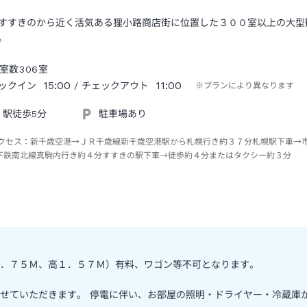
すすきのから近く活気ある狸小路商店街に位置した３００室以上の大型
。
室数
306
室
15:00
11:00
ックイン
/ チェックアウト
※プランにより異なります
駅徒歩5分
駐車場あり
クセス：
新千歳空港→ＪＲ千歳線新千歳空港駅から札幌行き約３７分札幌駅下車→
下鉄南北線真駒内行き約４分すすきの駅下車→徒歩約４分またはタクシー約３分
．７５Ｍ、高１．５７Ｍ）有料、ワゴン等不可となります。
せていただきます。 停電に伴い、お部屋の照明・ドライヤー・冷蔵庫