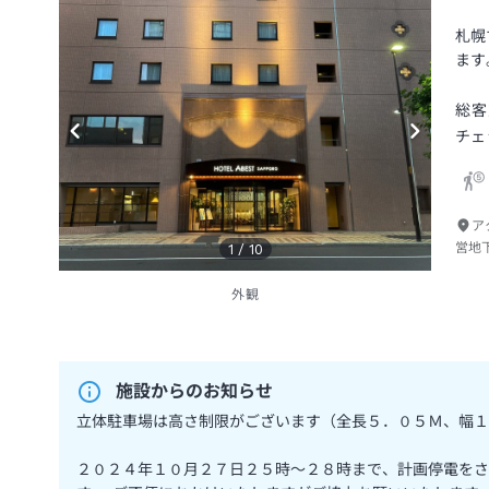
札幌
ます
総客
チェ
ア
営地
1
/
10
外観
施設からのお知らせ
立体駐車場は高さ制限がございます（全長５．０５Ｍ、幅１
２０２４年１０月２７日２５時～２８時まで、計画停電をさ