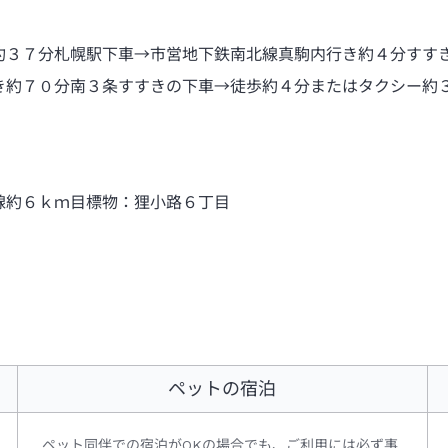
約３７分札幌駅下車→市営地下鉄南北線真駒内行き約４分すす
き約７０分南３条すすきの下車→徒歩約４分またはタクシー約
線約６ｋｍ目標物：狸小路６丁目
ペットの宿泊
ペット同伴での宿泊がOKの場合でも、ご利用には必ず事