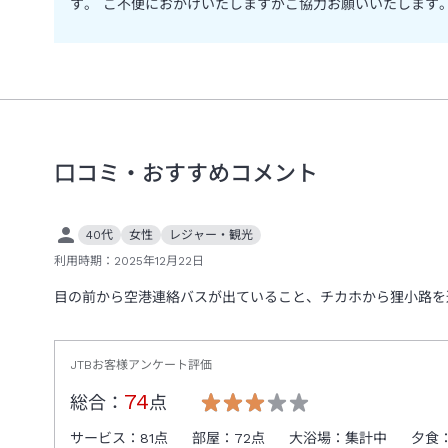
す。 ご不便におかけいたしますがご協力お願いいたします
口コミ・おすすめコメント
40代
女性
レジャー・観光
利用時期：
2025年12月22日
目の前から空港連絡バスが出ていること、チカホから狸小路を
JTBお客様アンケート評価
74
総合：
点
サービス：
81
点
部屋：
72
点
大浴場：
集計中
夕食