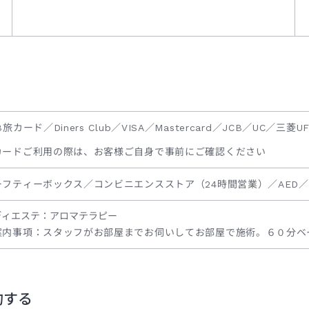
B旅カード／Diners Club／VISA／Mastercard／JCB／UC／三菱
カードご利用の際は、お客様ご自身で事前にご確認ください
ーフティーボックス／コンビニエンスストア（24時間営業）／AED
ディエステ：アロマテラピー
案内事項：スタッフがお部屋までお伺いしてお部屋で施術。６０分ベ
約する