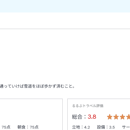
。
通っていけば雪道をほぼ歩かず済むこと。
るるぶトラベル評価
3.8
総合：
：
75
点
朝食：
75
点
立地：
4.2
設備：
3.5
サ