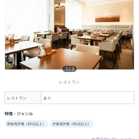
1
/
3
レストラン
レストラン
あり
特徴・ジャンル
朝食高評価（
85
点以上）
夕食高評価（
85
点以上）