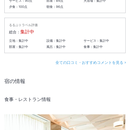
サービス：
90
点
部屋：
84
点
大浴場：
集計中
夕食：
100
点
朝食：
96
点
るるぶトラベル評価
集計中
総合：
立地：
集計中
設備：
集計中
サービス：
集計中
部屋：
集計中
風呂：
集計中
食事：
集計中
全ての口コミ・おすすめコメントを見る
宿の情報
食事・レストラン情報