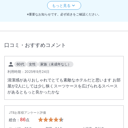
法定電気設備点検の為、休館させていただきます。
11/23ご宿泊のお客様のチェックアウトが終了次第、クローズとなりま
※重要なお知らせです。必ず続きをご確認ください。
す。
オープンは翌11/25 15：00チェックイン～となります。
休館日：2026年11月24日（火）
口コミ・おすすめコメント
60代
女性
家族（未成年なし）
利用時期：
2025年9月24日
清潔感がありおしゃれでとても素敵なホテルだと思います お部
屋が2人にしては少し狭くスーツケースを広げられるスペース
があるともっと良かったかな
JTBお客様アンケート評価
86
総合：
点