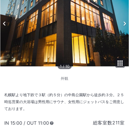
1
/
10
外観
札幌駅より地下鉄で３駅（約５分）の中島公園駅から徒歩約３分。２５
時迄営業の大浴場は男性用にサウナ、女性用にジェットバスをご用意し
ております。
総客室数
211
室
IN
チェックイン
15:00
/ OUT
チェックアウト
11:00