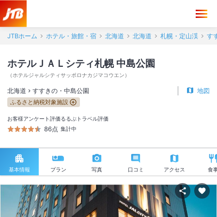
JTBホーム
ホテル・旅館・宿
北海道
北海道
札幌・定山渓
す
ホテルＪＡＬシティ札幌 中島公園
（
ホテルジャルシティサッポロナカジマコウエン
）
北海道
すすきの・中島公園
地図
ふるさと納税対象施設
お客様アンケート評価
るるぶトラベル評価
86点
集計中
基本情報
プラン
写真
口コミ
アクセス
食