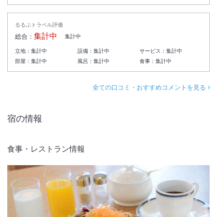
るるぶトラベル評価
集計中
総合：
集計中
立地：
集計中
設備：
集計中
サービス：
集計中
部屋：
集計中
風呂：
集計中
食事：
集計中
全ての口コミ・おすすめコメントを見る
宿の情報
食事・レストラン情報