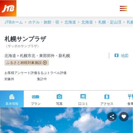
JTBホーム
ホテル・旅館・宿
北海道
北海道
札幌・定山渓
札
札幌サンプラザ
（
サッポロサンプラザ
）
北海道
札幌市北・東部郊外・新札幌
地図
ふるさと納税対象施設
お客様アンケート評価
るるぶトラベル評価
対象外
集計中
基本情報
プラン
写真
口コミ
アクセス
食