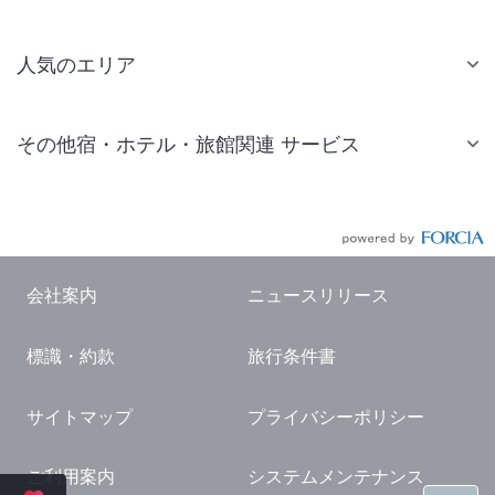
人気のエリア
札幌 ホテル
その他宿・ホテル・旅館関連 サービス
仙台 ホテル
国内旅行・国内ツアー
東京ディズニーリゾート(R)周辺 ホテル
JR・新幹線付きツアー
東京 ホテル
航空券付きツアー
東京ドーム ホテル
会社案内
ニュースリリース
現地観光・レジャーチケット
新宿 ホテル
標識・約款
旅行条件書
国内観光ガイド
横浜 ホテル
旅行・観光情報
熱海 ホテル
サイトマップ
プライバシーポリシー
名古屋 ホテル
ご利用案内
システムメンテナンス
京都 ホテル