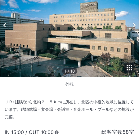
1
/
10
外観
ＪＲ札幌駅から北約２．５ｋｍに所在し、北区の中枢的地域に位置して
います。結婚式場・宴会場・会議室・音楽ホール・プールなどの施設が
完備。
総客室数
58
室
IN
チェックイン
15:00
/ OUT
チェックアウト
10:00