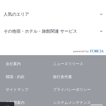
人気のエリア
札幌 ホテル
その他宿・ホテル・旅館関連 サービス
仙台 ホテル
国内旅行・国内ツアー
東京ディズニーリゾート(R)周辺 ホテル
JR・新幹線付きツアー
東京 ホテル
航空券付きツアー
東京ドーム ホテル
会社案内
ニュースリリース
現地観光・レジャーチケット
新宿 ホテル
標識・約款
旅行条件書
国内観光ガイド
横浜 ホテル
旅行・観光情報
熱海 ホテル
サイトマップ
プライバシーポリシー
名古屋 ホテル
ご利用案内
システムメンテナンス