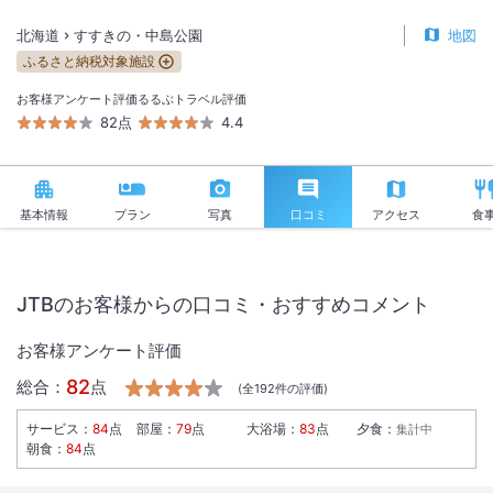
北海道
すすきの・中島公園
地図
ふるさと納税対象施設
お客様アンケート評価
るるぶトラベル評価
82点
4.4
基本情報
プラン
写真
口コミ
アクセス
食
JTBのお客様からの口コミ・おすすめコメント
お客様アンケート評価
82
総合：
点
(全
192
件の評価)
サービス
：
84
点
部屋
：
79
点
大浴場
：
83
点
夕食
：
集計中
朝食
：
84
点