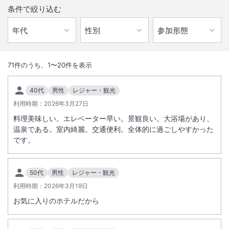
条件で絞り込む
1
/
10
外観
71
件のうち、
1
〜
20
件を表示
温泉・客室・レストラン等、館内一部リニューアル！高層階に4名様ま
40代
男性
レジャー・観光
でお泊り頂ける新客室も☆ご宿泊者専用のジムスペースやコインランド
利用時期：
2026年3月27日
リーも完備☆
料理美味しい。エレベーター早い。景観良い。大浴場があり、
温泉である。室内綺麗。交通便利。全体的に過ごしやすかった
総客室数
419
室
IN
チェックイン
15:00
/ OUT
チェックアウト
11:00
です。
大浴場あり
温泉
50代
男性
レジャー・観光
駅徒歩5分
駐車場あり
利用時期：
2026年3月19日
お気に入りのホテルだから
施設からのお知らせ
２室以上の予約で同一フロアをご用意出来ない場合もあります。 天然