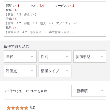
部屋：
4.3
立地：
4.4
サービス：
4.2
食事：
4.3
朝食
：
4.3
夕食
：
-
設備：
4.1
館内
：
4.2
部屋
：
4.2
寝具
：
4.2
アメニティ
：
4.1
風呂：
4.1
館内風呂
：
4.2
部屋風呂
：
-
客室付露天風呂
：
-
条件で絞り込む
395
件のうち、
1
〜
20
件を表示
5.0