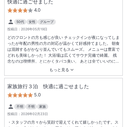
快適に過ごせました
4.0
50代
女性
グループ
投稿日：
2026年05月19日
どのフロントの方も感じが良い チェックインが夜になってしま
ったが年配の男性の方の対応が温かくて好感持てました。 朝食
は混雑するがかなり並んでいてもスムーズ。 メニューは豊富で
どれも美味しかった！ 大浴場は広くてサウナ完備で綺麗。 残
念なのは喫煙所。とにかくタバコ臭い。 あとは全ていいのにそ
れだけがマイナスです。
もっと見る
家族旅行３泊 快適に過ごせました
5.0
不明
不明
家族
投稿日：
2026年02月23日
・スタッフの方々から笑顔で迎えてくれて嬉しかったです。ス