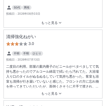
50代
男性
投稿日：
2026年08月03日
もっと見る
清掃強化ねがい
3.0
不明
不明
ひとり
投稿日：
2026年07月13日
二度目の利用。部屋の案内冊子のビニールがベタベタしてて気
持ち悪かったのでアルコール綿花で拭いたら汚れてた。大浴場
入り口のタイルがぬるぬるしていて気持ち悪かった。客室も浴
室も清掃が行き届いていないと感じた。フロントの方に忘れ物
を持ってきていただいたが、面倒くさそうに片手で渡され、マ
ナー研修を受けているのか疑問。朝食もあり得ないほど高額に
もっと見る
なってた。すべてが高額。