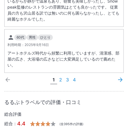
いるからか静かで温泉もあり、朝食も美味しかったし、Snow
peak監修のレストランの雰囲気はとても良かったです。 従業
員の方も沢山居る訳では無いのに何も困らなかったし、とても
綺麗なホテルでした。
60代
男性
ひとり
利用時期：
2025年9月16日
アートホテルズ時代から頻繁に利用していますが、清潔感、部
屋の広さ、大浴場の広さなどに大変満足しているので薦めた
い。
1
2
3
4
るるぶトラベルでの評価・口コミ
総合評価
4.4
総合：
(全
395
件の評価)