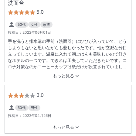
洗面台
5.0
50代
女性
家族
投稿日：
2022年06月01日
手を洗うと排水溝の手前（洗面器）にひびが入っていて、どう
しようもないと思いながらも悲しかったです。他が立派な分目
立ってしまいます。温泉に入れて朝ごはんも美味しいので好き
なホテルの一つです。できれば工夫していただきたいです。コ
ロナ対策なのかコーヒーカップは紙だけが設置されていまし
た。陶器のほうがおいしく感じるのは私だけ？朝の和食に肉じ
もっと見る
ゃががありましたが、少し重たく感じます。朝はあっさりがう
れしいです。またお世話になりたいのでよろしくお願いいたし
ます。
3.0
50代
男性
投稿日：
2022年04月26日
もっと見る