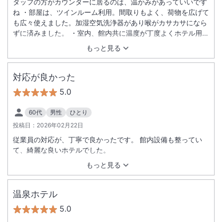
タッフの方がカウンターに居るのは、温かみがあっていいです
ね ・部屋は、ツインルーム利用。間取りもよく、荷物を広げて
も広々使えました。加湿空気洗浄器があり喉がカサカサになら
ずに済みました。 ・室内、館内共に温度が丁度よくホテル用の
部屋着だけで充分快適に過ごせました。 ・部屋着やタオル類を
もっと見る
毎日変えてあって気持ち良い ・個人的希望ですが、朝食用に軽
食ぐらいの料理でお値段１５００円ぐらいのがあったら嬉しい
・風呂はとても清潔で気持ちよかったです。お掃除のスタッフ
対応が良かった
の方も感じ良かったです。感謝です ・立地は、中島公園駅す
5.0
ぐ。雪道のなか、キャリケースを引きずって行くにも苦ではな
い距離感。コンビニも近くにあって便利 ・家族４人で３泊、快
60代
男性
ひとり
適に過ごさせて頂きました。また利用したいホテルです。あり
投稿日：
2026年02月22日
がとうございました
従業員の対応が、丁寧で良かったです。 館内設備も整ってい
て、綺麗な良いホテルでした。
もっと見る
温泉ホテル
5.0