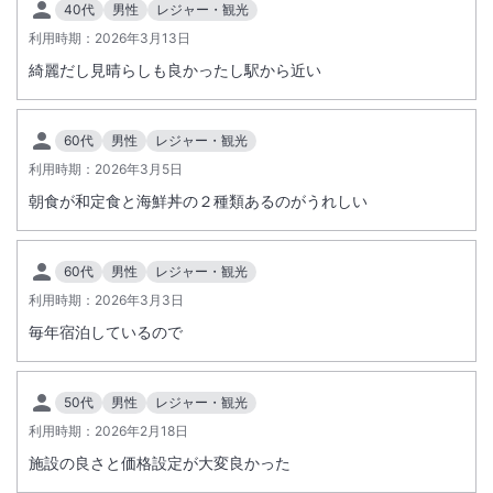
40代
男性
レジャー・観光
温泉「パークサイドスパ」では、７歳以上のお子様との混浴はお断りし
利用時期：
2026年3月13日
ております。
綺麗だし見晴らしも良かったし駅から近い
【天然温泉「パークサイドスパ」の利用に関して】
最終入場時間は、入浴可能時間の各３０分前となります。
入浴可能時間：１５：００～０１：００（最終入場 ０：３０）
60代
男性
レジャー・観光
入浴可能時間：０５：３０～１０：００（最終入場 ９：３０）
利用時期：
2026年3月5日
詳細は、ホテルにお問い合わせください。
朝食が和定食と海鮮丼の２種類あるのがうれしい
【夏季営業時間のお知らせ】
下記の期間、夏季営業時間を実施させていただきます。
60代
男性
レジャー・観光
＜夏季営業時間 適用期間＞
2026年7月13日（月）～2026年8月31日（月）
利用時期：
2026年3月3日
＜期間中の営業時間＞
毎年宿泊しているので
※重要なお知らせです。必ず続きをご確認ください。
・バイキング会場 6：30～9：30 （通常 6：50～9：30）
・仲じま 6：30～10：00 （通常 6：50～10：00）
・TERRA 7：00～10：00 ※変更なし
50代
男性
レジャー・観光
※2026年9月1日（火）からは、通常通りの営業時間となります。
利用時期：
2026年2月18日
施設の良さと価格設定が大変良かった
＜
北海道マラソン交通規制のご案内
＞