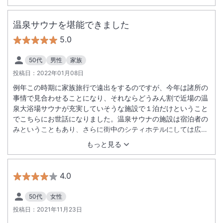
したが、母のお味噌汁にはひとかけらの具しかなかったのはな
ぜ？
温泉サウナを堪能できました
5.0
50代
男性
家族
投稿日：
2022年01月08日
例年この時期に家族旅行で遠出をするのですが、今年は諸所の
事情で見合わせることになり、それならどうみん割で近場の温
泉大浴場サウナが充実していそうな施設で１泊だけということ
でこちらにお世話になりました。温泉サウナの施設は宿泊者の
みということもあり、さらに街中のシティホテルにしては広く
チェックイン後就寝するまでのほとんどの時間で満喫させてい
もっと見る
ただきました。途中、大きい内湯で若めの親が子ども５人くら
いとともに来て、その親が子供にプールがごとく泳ぎを教え、
その後子供を置き去りにしてサウナに入っていたこともあり、
4.0
戦場と化していた時間もありましたが、それ以外は落ち着いた
雰囲気でした（ホテル側の問題ではなく、親の問題です）。朝
50代
女性
食はバイキングを利用しましたが、８：３０頃は混雑し待ち客
投稿日：
2021年11月23日
もいらっしゃったので、１５分ほどずらしたら待つこともなく