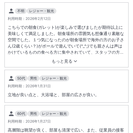
2026年8月30日(日)に北海道マラソン2026大会・はまなす車いすマラ
不明
レジャー・観光
ソン大会が開催されます。
開催に伴い札幌市内コース周辺、及びホテル周辺で交通規制が敷かれま
利用時期：
2026年2月12日
す。
こちらでの朝食(ガレット)が楽しみで選びましたが期待以上に
開催時間帯(交通規制時間帯)は混雑が予想されますので、予め規制情報
美味しくて満足しました。朝食場所の雰囲気も想像通り素敵な
をご確認の上、ご来館・ご出発頂けますようお願い申し上げます。
空間でした。１つ気になったのが朝食場所で海外の方のお子さ
【ご協力をお願い致します。】
ん(2歳くらい？)がボールで遊んでいて(^_^;)でも親さんは声は
かけているものの食べる方に集中されていて、スタッフの方が
・大会開催中、コース周辺は混雑が予想されます。
お相手していました。忙しい中、嫌な顔をせず対応されてる姿
市内中心部への車両の乗り入れは極力避け、公共交通機関をご利用下
もっと見る
には好感が持てました。またガレット目当てに利用したいと思
さい。
いました。
・コースおよび周辺の道路は長時間にわたり車両(自転車含む)の通行が
50代
男性
レジャー・観光
禁止
利用時期：
2026年1月31日
されます。迂回路案内板や交通誘導員の誘導に従って、迂回にご協力
下さい。
立地が良い点と、大浴場と、部屋の広さが良い。
・駐停車禁止区域やコース上、コース付近の道路には駐車しないでくだ
さい。
レッカー車で移動する場合があります。
60代
男性
レジャー・観光
・競技中のマラソンコースは車両、自転車、歩行者の通行、横断はでき
利用時期：
2026年1月27日
ません。
高層階は眺望が良く、部屋も清潔で広い、また、従業員の接客