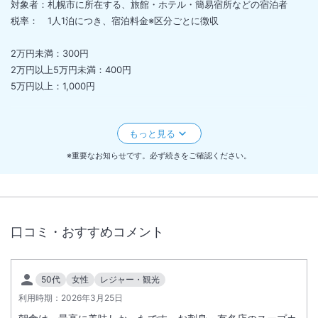
対象者：札幌市に所在する、旅館・ホテル・簡易宿所などの宿泊者
税率： 1人1泊につき、宿泊料金※区分ごとに徴収
2万円未満：300円
2万円以上5万円未満：400円
5万円以上：1,000円
※宿泊料金とは食事代や消費税などを除き、サービス料を含んだ、「素
泊まり料金」となります。
※重要：宿泊代金とは別に「宿泊税」を現地にて頂戴いたします。オン
※重要なお知らせです。必ず続きをご確認ください。
ラインカード決済をご利用の場合も、宿泊税のみ現地精算となりますの
でご注意ください。
口コミ・おすすめコメント
50代
女性
レジャー・観光
利用時期：
2026年3月25日