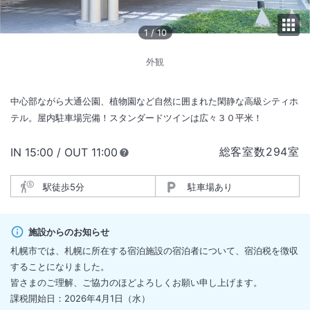
1
/
10
外観
中心部ながら大通公園、植物園など自然に囲まれた閑静な高級シティホ
テル。屋内駐車場完備！スタンダードツインは広々３０平米！
総客室数
294
室
IN
チェックイン
15:00
/ OUT
チェックアウト
11:00
駅徒歩5分
駐車場あり
施設からのお知らせ
札幌市では、札幌に所在する宿泊施設の宿泊者について、宿泊税を徴収
することになりました。
皆さまのご理解、ご協力のほどよろしくお願い申し上げます。
課税開始日：2026年4月1日（水）