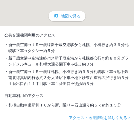
地図で見る
公共交通機関利用のアクセス
新千歳空港→ＪＲ千歳線新千歳空港駅から札幌、小樽行き約３６分札
幌駅下車→タクシー約５分
新千歳空港→空港連絡バス新千歳空港から札幌都心行き約８０分グラ
ンドメルキュール札幌大通公園下車→徒歩約０分
新千歳空港→ＪＲ千歳線札幌、小樽行き約３６分札幌駅下車→地下鉄
南北線真駒内行き約３分大通駅下車→地下鉄東西線宮の沢行き約３分
１番出口西１１丁目駅下車１番出口→徒歩約３分
自動車利用のアクセス
札樽自動車道新川ＩＣから新川通り～石山通り約５ｋｍ約１５分
アクセス・送迎情報を詳しく見る