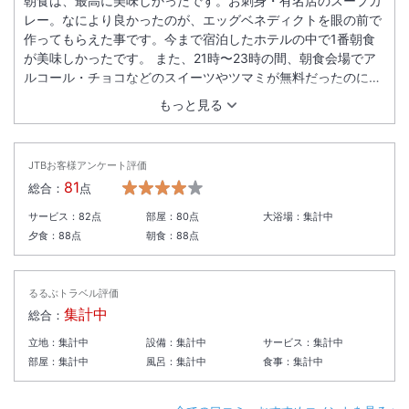
朝食は、最高に美味しかったです。お刺身・有名店のスープカ
レー。なにより良かったのが、エッグベネディクトを眼の前で
作ってもらえた事です。今まで宿泊したホテルの中で1番朝食
が美味しかったです。 また、21時〜23時の間、朝食会場でア
ルコール・チョコなどのスイーツやツマミが無料だったのには
びっくり‼️しました。4泊しましたが、毎日通いました。 立地
もっと見る
条件も良く、すぐ近くに地下鉄の駅があるので、繁華街にも行
きやすかったです。歩いても行けます。 駐車場も沢山あって停
める所を探さなくてよかったです。 北海道に行く時は、また、
JTBお客様アンケート評価
同じホテルを選ぼうと思ってます。
81
総合：
点
サービス：
82
点
部屋：
80
点
大浴場：
集計中
夕食：
88
点
朝食：
88
点
るるぶトラベル評価
集計中
総合：
立地：
集計中
設備：
集計中
サービス：
集計中
部屋：
集計中
風呂：
集計中
食事：
集計中