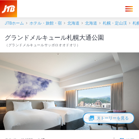
JTBホーム
ホテル・旅館・宿
北海道
北海道
札幌・定山渓
札
グランドメルキュール札幌大通公園
（
グランドメルキュールサッポロオオドオリ
）
ストーリーを見る