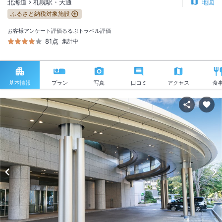
北海道
札幌駅・大通
地図
ふるさと納税対象施設
お客様アンケート評価
るるぶトラベル評価
81点
集計中
基本情報
プラン
写真
口コミ
アクセス
食