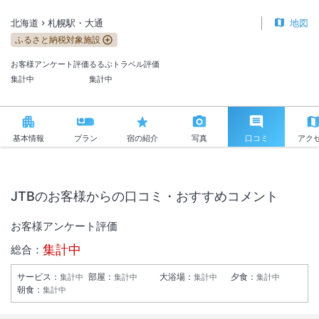
北海道
札幌駅・大通
地図
ふるさと納税対象施設
お客様アンケート評価
るるぶトラベル評価
集計中
集計中
基本情報
プラン
宿の紹介
写真
口コミ
アク
JTBのお客様からの口コミ・おすすめコメント
お客様アンケート評価
集計中
総合：
サービス
：
部屋
：
大浴場
：
夕食
：
集計中
集計中
集計中
集計中
朝食
：
集計中