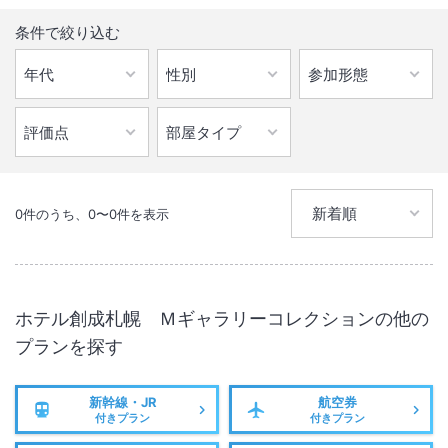
施設からのお知らせ
である複合施設、サッポロファクトリー内に位置し、ワールドクラスの
2026年4月1日宿泊分より、宿泊税を徴収させていただきます。
条件で絞り込む
ショッピングやエンターテイメント施設がわずか数秒の距離にある絶好
*北海道並びに札幌市の宿泊税を合算して頂戴いたします。
のロケーション。国際色豊かで洗練された雰囲気を持つレストランで
は、北海道全土から調達した旬の食材を使用したお食事をお楽しみいた
観光の付加価値の向上、観光に係るサービス及び旅行者を受け入れるた
だけます。
めの体制の充実強化、災害等の危機に対応する取組等、観光振興を図る
施策に活用されます。
繁華街から数ブロックの閑静な一角に位置し、サッポロビール博物館、
テレビ塔、大通公園などの観光スポットにも近く、落ち着いた静かな時
間と札幌の輝かしい醸造遺産に浸ることができます。 札幌の主要な観
0
件のうち、
0
〜
0
件を表示
光スポットへのアクセスには、ホテルから徒歩5分の地下鉄バスセンタ
ー前駅をご利用ください。藻岩山頂上の息を呑むような絶景から、静寂
に包まれた神社まで、幅広い楽しみ方ができます。
ホテル創成札幌 Ｍギャラリーコレクション
の他の
新千歳国際空港から車で45分、国内線 札幌丘珠空港から15分。JR札幌
プランを探す
駅や地下鉄東西線バスセンター前駅もすぐ近くです。
ホテル創成札幌 Mギャラリーコレクションは、お越しいただくゲスト
新幹線・JR
航空券
付きプラン
付きプラン
に行き届いたサービスと豊富な文化遺産に彩られた、贅沢な滞在体験を
提供いたします。ここはまるで新しい「我が家」のような場所であり、