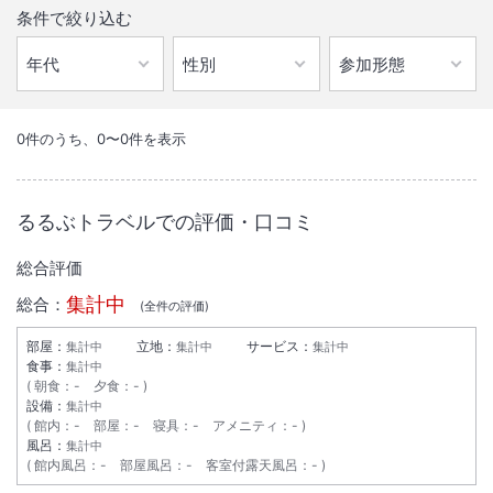
条件で絞り込む
1
/
10
外観
0
件のうち、
0
〜
0
件を表示
心に残る旅を演出する個性的なACCORグループのブティックホテル。
るるぶトラベルでの評価・口コミ
総合評価
『世界建築・デザイン賞2025（Prix Versailles)』受賞。さらに『2025
年グリーングローブ認証』取得。
集計中
総合：
(全
件の評価)
デザイン性と環境配慮を兼ね備えた、世界基準のホテルです。
部屋：
立地：
サービス：
集計中
集計中
集計中
総客室数
118
室
IN
チェックイン
15:00
/ OUT
チェックアウト
11:00
食事：
集計中
ホテル創成札幌 Mギャラリーコレクションは、118室の客室とスイート
朝食
：
-
夕食
：
-
を備え、全てのお部屋には無料のWiFiと持続可能なアメニティが完備さ
設備：
集計中
駅徒歩5分
駐車場あり
館内
：
-
部屋
：
-
寝具
：
-
アメニティ
：
-
れています。北海道のパイオニア精神とモダンなスタイルを融合させ
風呂：
集計中
た、この5つ星のインターナショナル・ブティックホテルは、グローバ
館内風呂
：
-
部屋風呂
：
-
客室付露天風呂
：
-
ルなおもてなしと独自の魅力を兼ね備えています。札幌のランドマーク