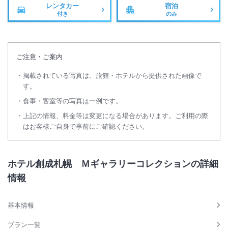
レンタカー
宿泊
北海道の美しい風景と冒険心に満ちたフロンティアスピリットが調和す
付き
のみ
る、特別な空間です。
ご注意・ご案内
掲載されている写真は、旅館・ホテルから提供された画像で
す。
食事・客室等の写真は一例です。
上記の情報、料金等は変更になる場合があります。ご利用の際
はお客様ご自身で事前にご確認ください。
ホテル創成札幌 Ｍギャラリーコレクションの詳細
情報
基本情報
プラン一覧