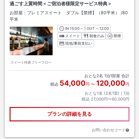
過ごす上質時間＜ご宿泊者様限定サービス特典＞
お部屋：
プレミアスイート ダブル【禁煙】（80平米）
/
80
平米
IN
チェックイン
15:00
～ | OUT
チェックアウト
～
12:00
スイート
朝食のみ
禁煙
現地/事前支払い
スイート特典フリーフロー
おとな
2
名
1
泊
1
部屋 合計
54,000
120,000
税込
円
〜
円
おとな1名 (
2
名1室)｜
1
泊
税込
27,000円〜60,000円
プランの詳細を見る
お問い合わせコード