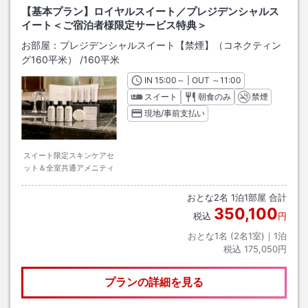
【基本プラン】ロイヤルスイート／プレジデンシャルス
イート＜ご宿泊者様限定サービス特典＞
お部屋：
プレジデンシャルスイート【禁煙】（コネクティン
グ160平米）
/
160平米
IN
チェックイン
15:00
～ | OUT
チェックアウト
～
11:00
スイート
朝食のみ
禁煙
現地/事前支払い
スイート限定スキンケアセ
ット＆全室共通アメニティ
おとな
2
名
1
泊
1
部屋 合計
350,100
税込
円
おとな1名 (
2
名1室)｜
1
泊
税込
175,050円
プランの詳細を見る