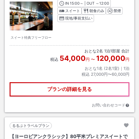
IN
チェックイン
15:00
～ | OUT
チェックアウト
～
12:00
スイート
朝食のみ
禁煙
現地/事前支払い
スイート特典フリーフロー
おとな
2
名
1
泊
1
部屋 合計
54,000
120,000
税込
円
〜
円
おとな1名 (
2
名1室)｜
1
泊
税込
27,000円〜60,000円
プランの詳細を見る
お問い合わせコード
るるぶトラベルプラン
【ヨーロピアンクラシック】80平米プレミアスイートで