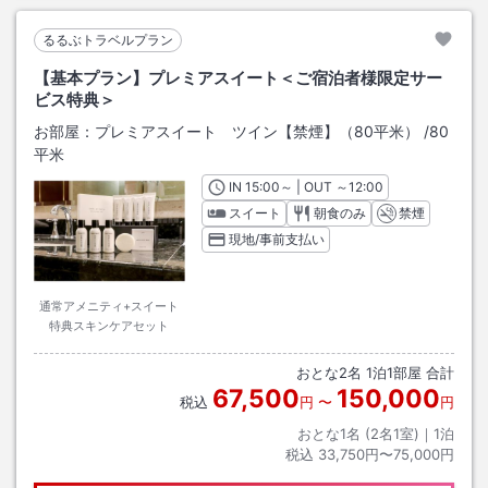
るるぶトラベルプラン
【基本プラン】プレミアスイート＜ご宿泊者様限定サー
ビス特典＞
お部屋：
プレミアスイート ツイン【禁煙】（80平米）
/
80
平米
IN
チェックイン
15:00
～ | OUT
チェックアウト
～
12:00
スイート
朝食のみ
禁煙
現地/事前支払い
通常アメニティ+スイート
特典スキンケアセット
おとな
2
名
1
泊
1
部屋 合計
67,500
150,000
税込
円
〜
円
おとな1名 (
2
名1室)｜
1
泊
税込
33,750円〜75,000円