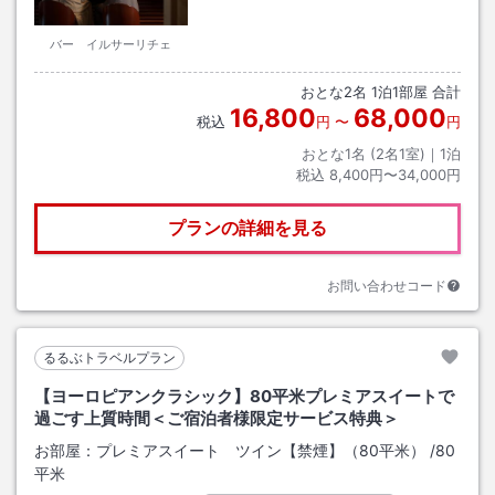
バー イルサーリチェ
おとな
2
名
1
泊
1
部屋 合計
16,800
68,000
税込
円
〜
円
おとな1名 (
2
名1室)｜
1
泊
税込
8,400円〜34,000円
プランの詳細を見る
お問い合わせコード
るるぶトラベルプラン
【ヨーロピアンクラシック】80平米プレミアスイートで
過ごす上質時間＜ご宿泊者様限定サービス特典＞
お部屋：
プレミアスイート ツイン【禁煙】（80平米）
/
80
平米