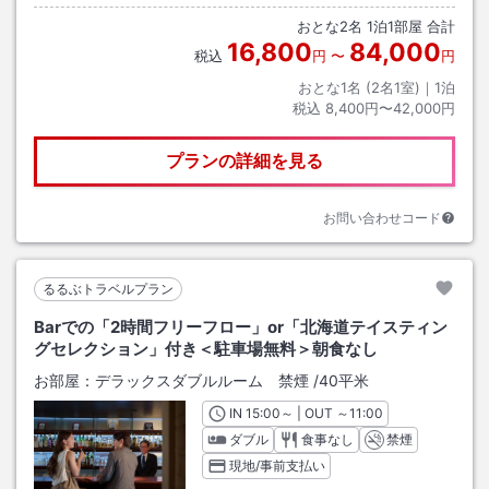
おとな
2
名
1
泊
1
部屋 合計
16,800
84,000
税込
円
〜
円
おとな1名 (
2
名1室)｜
1
泊
税込
8,400円〜42,000円
プランの詳細を見る
お問い合わせコード
るるぶトラベルプラン
Barでの「2時間フリーフロー」or「北海道テイスティン
グセレクション」付き＜駐車場無料＞朝食なし
お部屋：
デラックスダブルルーム 禁煙
/
40平米
IN
チェックイン
15:00
～ | OUT
チェックアウト
～
11:00
ダブル
食事なし
禁煙
現地/事前支払い