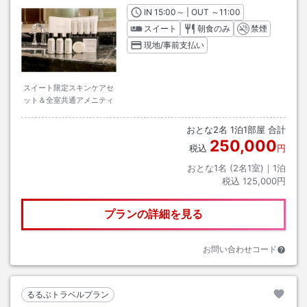
IN
チェックイン
15:00
～ | OUT
チェックアウト
～
11:00
スイート
朝食のみ
禁煙
現地/事前支払い
スイート限定スキンケアセ
ット＆全室共通アメニティ
おとな
2
名
1
泊
1
部屋 合計
250,000
税込
円
おとな1名 (
2
名1室)｜
1
泊
税込
125,000円
プランの詳細を見る
お問い合わせコード
るるぶトラベルプラン