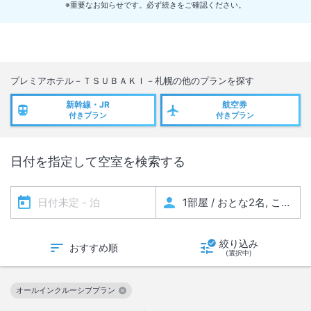
・停電の間は非常灯が点灯致します。
※重要なお知らせです。必ず続きをご確認ください。
・お部屋のキーは、通常通りご使用いただけます。
・ナイトテーブルの備え付けの時計は、通常通りご利用いただけます。
ウェイクアップコールが必要な方はフロントにご連絡ください。
・トイレはタンク内に残った水のみでの利用となりますのでご注意くだ
プレミアホテル－ＴＳＵＢＡＫＩ－札幌
の他のプランを探す
さい。
・全館の空調が一時的に停止致します。毛布等ご用意しておりますの
新幹線・JR
航空券
付きプラン
付きプラン
で、ご希望の方はフロントにご連絡ください。
・コンピューターをご使用のお客様はデータのバックアップをお取りく
ださい。コンセントやＬＡＮケーブルに接続した状態ですと、データが
日付を指定して空室を検索する
失われる等の障害が発生する可能性がございます。
・常備灯は、ナイトテーブル下段にご用意しております。予めご確認を
お願い致します。
絞り込み
おすすめ順
(選択中)
オールインクルーシブプラン
この絞り込み条件を解除