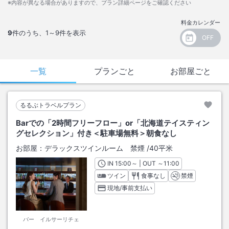
※内容が異なる場合がありますので、プラン詳細ページをご確認ください
料金カレンダー
9
件のうち、
1～9
件を表示
一覧
プランごと
お部屋ごと
るるぶトラベルプラン
Barでの「2時間フリーフロー」or「北海道テイスティン
グセレクション」付き＜駐車場無料＞朝食なし
お部屋：
デラックスツインルーム 禁煙
/
40平米
IN
チェックイン
15:00
～ | OUT
チェックアウト
～
11:00
ツイン
食事なし
禁煙
現地/事前支払い
バー イルサーリチェ