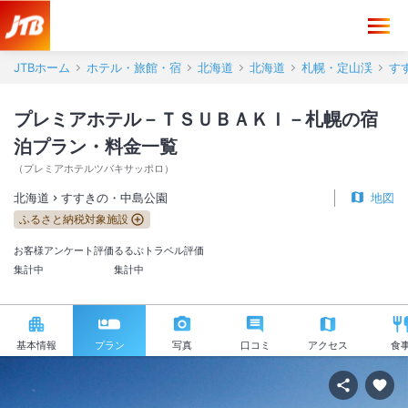
JTBホーム
ホテル・旅館・宿
北海道
北海道
札幌・定山渓
す
プレミアホテル－ＴＳＵＢＡＫＩ－札幌の宿
泊プラン・料金一覧
（
プレミアホテルツバキサッポロ
）
北海道
すすきの・中島公園
地図
ふるさと納税対象施設
お客様アンケート評価
るるぶトラベル評価
集計中
集計中
基本情報
プラン
写真
口コミ
アクセス
食