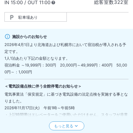
総客室数
322
室
IN
チェックイン
15:00
/ OUT
チェックアウト
11:00
駐車場あり
施設からのお知らせ
2026年4月1日より北海道および札幌市において宿泊税が導入される予
定です。
1人1泊あたり下記の金額となります。
宿泊料金 ～19,999円：300円 20,000円～49,999円：400円 50,00
0円～：1,000円
＜
電気設備点検に伴う全館停電のお知らせ
＞
電気事業法「保安規定」に基づき電気設備の法定点検を実施する事とな
りました。
2026年11月17日(火) 午前1時～午前5時
・上記時間帯はエレベーターをご使用いただけません。スタッフが非常
階段より誘導いたしますので、外出をされるお客様はフロントにご連絡
ください。