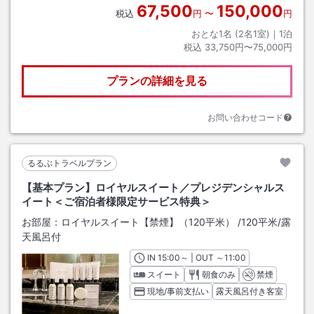
67,500
150,000
税込
円
〜
円
おとな1名 (
2
名1室)｜
1
泊
税込
33,750円〜75,000円
プランの詳細を見る
お問い合わせコード
るるぶトラベルプラン
【基本プラン】ロイヤルスイート／プレジデンシャルス
イート＜ご宿泊者様限定サービス特典＞
お部屋：
ロイヤルスイート【禁煙】（120平米）
/
120平米
/露
天風呂付
IN
チェックイン
15:00
～ | OUT
チェックアウト
～
11:00
スイート
朝食のみ
禁煙
現地/事前支払い
露天風呂付き客室