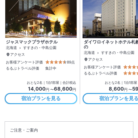
ジャスマックプラザホテル
ダイワロイネットホテル札
の
北海道
すすきの・中島公園
北海道
すすきの・中島公園
アクセス
アクセス
お客様アンケート評価
89点
お客様アンケート評価
るるぶトラベル評価
集計中
るるぶトラベル評価
おとな
2
名
｜
1
泊
1
部屋｜合計税込
おとな
2
名
｜
1
泊
1
部屋
14,000
68,600
8,600
5
円 〜
円
円 〜
宿泊プランを見る
宿泊プランを見
ご注意・ご案内