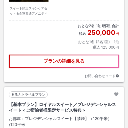
スイート限定スキンケアセ
ット＆全室共通アメニティ
おとな
2
名
1
泊
1
部屋 合計
250,000
税込
円
おとな1名 (
2
名1室)｜
1
泊
税込
125,000円
プランの詳細を見る
お問い合わせコード
るるぶトラベルプラン
【基本プラン】ロイヤルスイート／プレジデンシャルス
イート＜ご宿泊者様限定サービス特典＞
お部屋：
プレジデンシャルスイート【禁煙】（120平米）
/
120平米