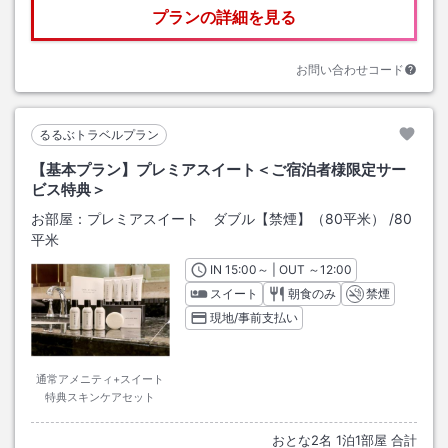
プランの詳細を見る
お問い合わせコード
るるぶトラベルプラン
【基本プラン】プレミアスイート＜ご宿泊者様限定サー
ビス特典＞
お部屋：
プレミアスイート ダブル【禁煙】（80平米）
/
80
平米
IN
チェックイン
15:00
～ | OUT
チェックアウト
～
12:00
スイート
朝食のみ
禁煙
現地/事前支払い
通常アメニティ+スイート
特典スキンケアセット
おとな
2
名
1
泊
1
部屋 合計