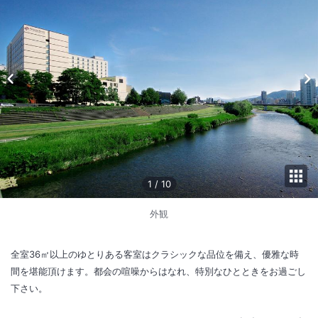
1
/
10
外観
全室36㎡以上のゆとりある客室はクラシックな品位を備え、優雅な時
間を堪能頂けます。都会の喧噪からはなれ、特別なひとときをお過ごし
下さい。