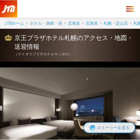
京王プラザホテル札幌 アクセス・地図・送迎情報【JTB】＜札幌駅・
JTBホーム
ホテル・旅館・宿
北海道
北海道
札幌・定山渓
札
京王プラザホテル札幌のアクセス・地図・
送迎情報
（
ケイオウプラザホテルサッポロ
）
ストーリーを見る