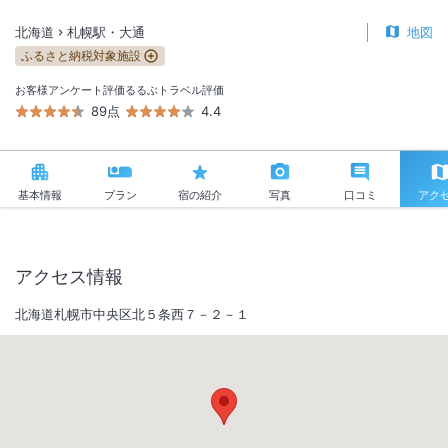
北海道
札幌駅・大通
地図
ふるさと納税対象施設
お客様アンケート評価
るるぶトラベル評価
89点
4.4
基本情報
プラン
宿の紹介
写真
口コミ
アク
アクセス情報
北海道札幌市中央区北５条西７－２－１