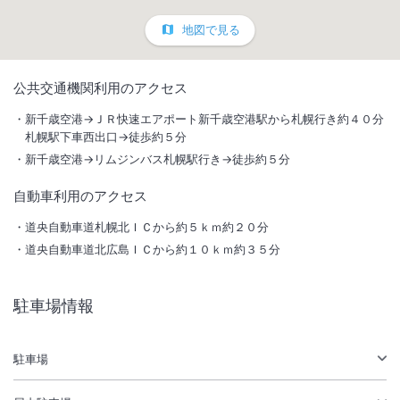
地図で見る
1
/
10
公共交通機関利用のアクセス
外観
新千歳空港→ＪＲ快速エアポート新千歳空港駅から札幌行き約４０分
札幌駅下車西出口→徒歩約５分
札幌駅から徒歩5分の好立地。心温まるサービスと上質なステイが叶う
新千歳空港→リムジンバス札幌駅行き→徒歩約５分
高層シティホテル。駐車場は300台収容可能の為、お車の来館でも安心
自動車利用のアクセス
です。
道央自動車道札幌北ＩＣから約５ｋｍ約２０分
総客室数
482
室
IN
チェックイン
15:00
/ OUT
チェックアウト
11:00
道央自動車道北広島ＩＣから約１０ｋｍ約３５分
駅徒歩5分
駐車場あり
駐車場情報
駐車場