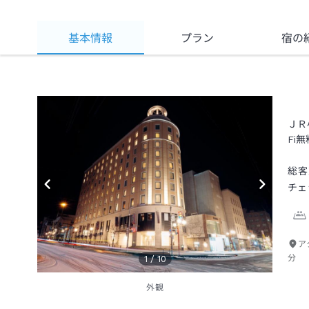
基本情報
プラン
宿の
ＪＲ
Fi
総客
チェ
ア
分
1
/
10
外観