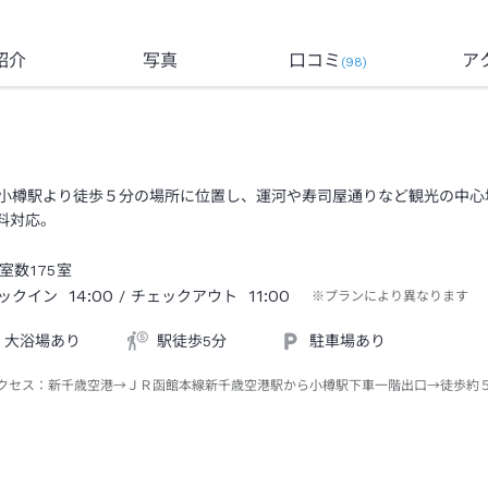
紹介
写真
口コミ
ア
(
98
)
小樽駅より徒歩５分の場所に位置し、運河や寿司屋通りなど観光の中心
無料対応。
室数
175
室
14:00
11:00
ックイン
/ チェックアウト
※プランにより異なります
大浴場あり
駅徒歩5分
駐車場あり
クセス：
新千歳空港→ＪＲ函館本線新千歳空港駅から小樽駅下車一階出口→徒歩約