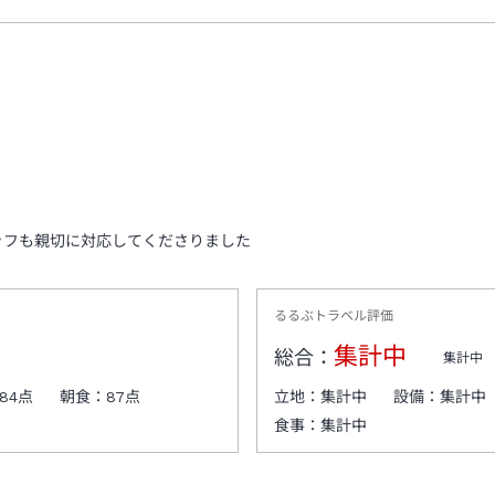
ッフも親切に対応してくださりました
るるぶトラベル評価
集計中
総合：
集計中
84
点
朝食：
87
点
立地：
集計中
設備：
集計中
食事：
集計中