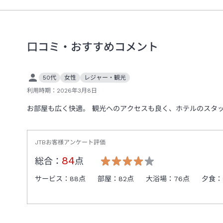
口コミ・おすすめコメント
50代
女性
レジャー・観光
利用時期：
2026年3月8日
お部屋も広く快適。 観光へのアクセスも良く、ホテルのスタ
JTBお客様アンケート評価
84
総合：
点
サービス：
88
点
部屋：
82
点
大浴場：
76
点
夕食：