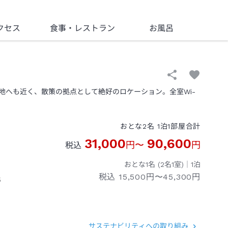
クセス
食事
・レストラン
お風呂
地へも近く、散策の拠点として絶好のロケーション。全室Wi-
おとな
2
名
1
泊
1
部屋
合計
31,000
90,600
円
〜
円
税込
おとな1名 (
2
名1室)｜
1
泊
税込
15,500円〜45,300円
５
サステナビリティへの取り組み