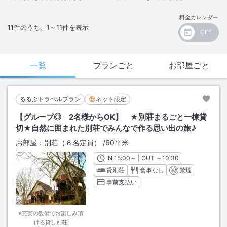
料金カレンダー
11
件のうち、
1～11
件を表示
一覧
プランごと
お部屋ごと
るるぶトラベルプラン
ネット限定
【グループ◎ 2名様からOK】 ★別荘まるごと一棟貸
切★自然に囲まれた別荘でみんなで作る思い出の旅♪
お部屋：
別荘（６名定員）
/
60平米
IN
チェックイン
15:00
～ | OUT
チェックアウト
～
10:30
貸別荘
食事なし
禁煙
事前支払い
※充実の設備でお楽しみ頂
ける貸し別荘