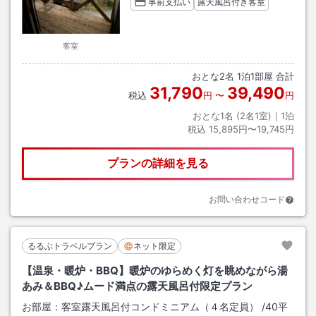
事前支払い
露天風呂付き客室
客室
おとな
2
名
1
泊
1
部屋 合計
31,790
39,490
税込
円
〜
円
おとな1名 (
2
名1室)｜
1
泊
税込
15,895円〜19,745円
プランの詳細を見る
お問い合わせコード
るるぶトラベルプラン
ネット限定
【温泉・暖炉・BBQ】暖炉のゆらめく灯を眺めながら湯
あみ＆BBQ♪ムード満点の露天風呂付限定プラン
お部屋：
客室露天風呂付コンドミニアム（４名定員）
/
40平