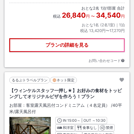
おとな
2
名
1
泊
1
部屋 合計
26,840
34,540
税込
円
〜
円
おとな1名 (
2
名1室)｜
1
泊
税込
13,420円〜17,270円
プランの詳細を見る
お問い合わせコード
るるぶトラベルプラン
ネット限定
【ウィンケルスタッフ一押し★】お好みの食材をトッピ
ングしてオリジナルピザを作ろう！プラン
お部屋：
客室露天風呂付コンドミニアム（４名定員）
/
40平
米
/露天風呂付
IN
チェックイン
15:00
～ | OUT
チェックアウト
～
10:30
和洋室
食事なし
禁煙