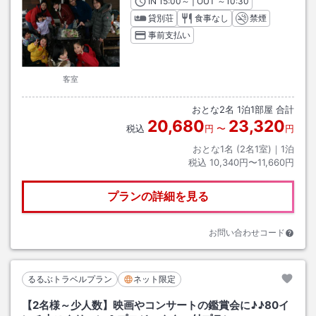
IN
チェックイン
15:00
～ | OUT
チェックアウト
～
10:30
貸別荘
食事なし
禁煙
事前支払い
客室
おとな
2
名
1
泊
1
部屋 合計
20,680
23,320
税込
円
〜
円
おとな1名 (
2
名1室)｜
1
泊
税込
10,340円〜11,660円
プランの詳細を見る
お問い合わせコード
るるぶトラベルプラン
ネット限定
【2名様～少人数】映画やコンサートの鑑賞会に♪♪80イ