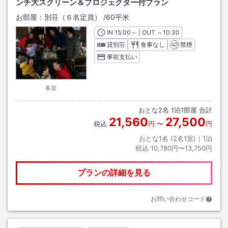
ンチ大スクリーン＆プロジェクター付プラン
お部屋：
別荘（６名定員）
/
60平米
IN
チェックイン
15:00
～ | OUT
チェックアウト
～
10:30
貸別荘
食事なし
禁煙
事前支払い
客室
おとな
2
名
1
泊
1
部屋 合計
21,560
27,500
税込
円
〜
円
おとな1名 (
2
名1室)｜
1
泊
税込
10,780円〜13,750円
プランの詳細を見る
お問い合わせコード