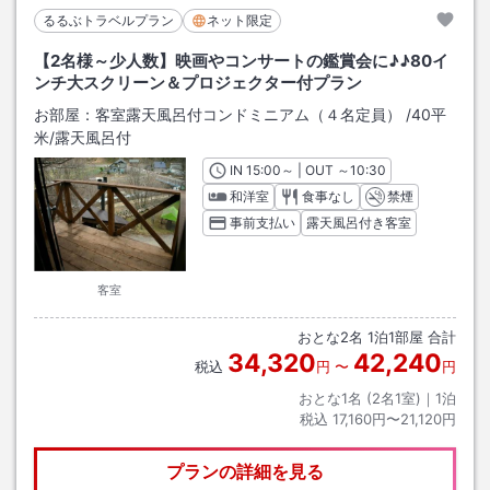
るるぶトラベルプラン
ネット限定
【2名様～少人数】映画やコンサートの鑑賞会に♪♪80イ
ンチ大スクリーン＆プロジェクター付プラン
お部屋：
客室露天風呂付コンドミニアム（４名定員）
/
40平
米
/露天風呂付
IN
チェックイン
15:00
～ | OUT
チェックアウト
～
10:30
和洋室
食事なし
禁煙
事前支払い
露天風呂付き客室
客室
おとな
2
名
1
泊
1
部屋 合計
34,320
42,240
税込
円
〜
円
おとな1名 (
2
名1室)｜
1
泊
税込
17,160円〜21,120円
プランの詳細を見る