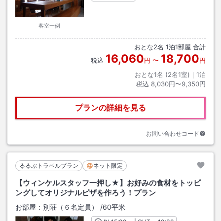
客室一例
おとな
2
名
1
泊
1
部屋 合計
16,060
18,700
税込
円
〜
円
おとな1名 (
2
名1室)｜
1
泊
税込
8,030円〜9,350円
プランの詳細を見る
お問い合わせコード
るるぶトラベルプラン
ネット限定
【ウィンケルスタッフ一押し★】お好みの食材をトッピ
ングしてオリジナルピザを作ろう！プラン
お部屋：
別荘（６名定員）
/
60平米