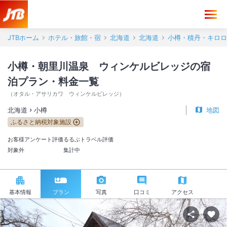
JTBホーム
ホテル・旅館・宿
北海道
北海道
小樽・積丹・キロロ
小樽・朝里川温泉 ウィンケルビレッジの宿
泊プラン・料金一覧
（
オタル・アサリカワ ウィンケルビレッジ
）
北海道
小樽
地図
ふるさと納税対象施設
お客様アンケート評価
るるぶトラベル評価
対象外
集計中
基本情報
プラン
写真
口コミ
アクセス