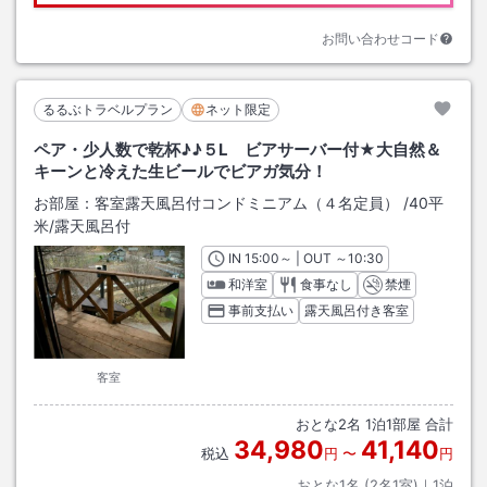
お問い合わせコード
るるぶトラベルプラン
ネット限定
ペア・少人数で乾杯♪♪５L ビアサーバー付★大自然＆
キーンと冷えた生ビールでビアガ気分！
お部屋：
客室露天風呂付コンドミニアム（４名定員）
/
40平
米
/露天風呂付
IN
チェックイン
15:00
～ | OUT
チェックアウト
～
10:30
和洋室
食事なし
禁煙
事前支払い
露天風呂付き客室
客室
おとな
2
名
1
泊
1
部屋 合計
34,980
41,140
税込
円
〜
円
おとな1名 (
2
名1室)｜
1
泊