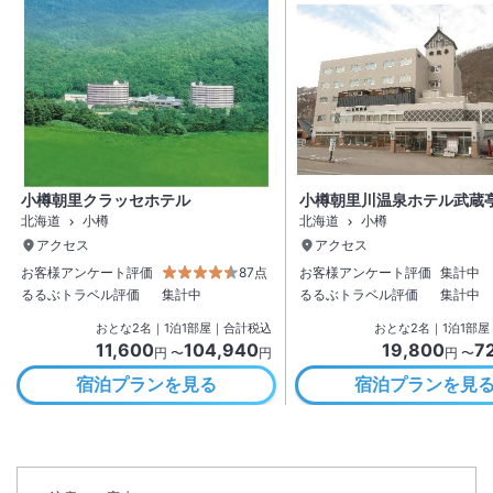
小樽朝里クラッセホテル
小樽朝里川温泉ホテル武蔵
北海道
小樽
北海道
小樽
アクセス
アクセス
お客様アンケート評価
87点
お客様アンケート評価
集計中
るるぶトラベル評価
集計中
るるぶトラベル評価
集計中
おとな
2
名
｜
1
泊
1
部屋｜合計税込
おとな
2
名
｜
1
泊
1
部屋
11,600
104,940
19,800
7
円 〜
円
円 〜
宿泊プランを見る
宿泊プランを見