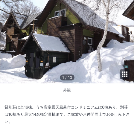
1
/
10
外観
貸別荘は全16棟。うち客室露天風呂付コンドミニアムは6棟あり、別荘
は10棟あり最大14名様定員棟まで。ご家族やお仲間同士でお楽しみ下さ
い。