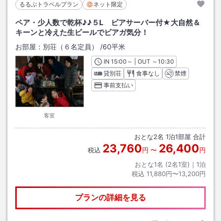
るるぶトラベルプラン
ネット限定
ペア・少人数で乾杯♪♪５L ビアサーバー付★大自然＆
キーンと冷えた生ビールでビアガ気分！
お部屋：
別荘（６名定員）
/
60平米
IN
チェックイン
15:00
～ | OUT
チェックアウト
～
10:30
貸別荘
食事なし
禁煙
事前支払い
客室
おとな
2
名
1
泊
1
部屋 合計
23,760
26,400
税込
円
〜
円
おとな1名 (
2
名1室)｜
1
泊
税込
11,880円〜13,200円
プランの詳細を見る