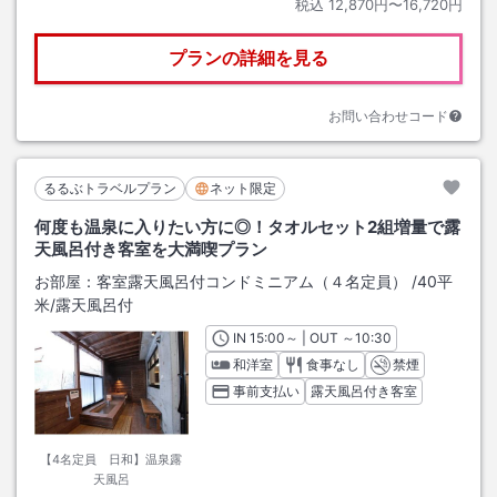
税込
12,870円〜16,720円
プランの詳細を見る
お問い合わせコード
るるぶトラベルプラン
ネット限定
何度も温泉に入りたい方に◎！タオルセット2組増量で露
天風呂付き客室を大満喫プラン
お部屋：
客室露天風呂付コンドミニアム（４名定員）
/
40平
米
/露天風呂付
IN
チェックイン
15:00
～ | OUT
チェックアウト
～
10:30
和洋室
食事なし
禁煙
事前支払い
露天風呂付き客室
【4名定員 日和】温泉露
天風呂