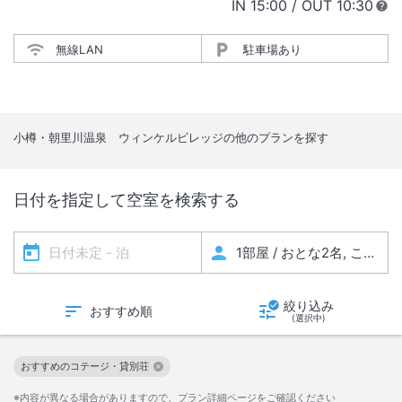
IN
チェックイン
15:00
/ OUT
チェック
10:30
無線LAN
駐車場あり
小樽・朝里川温泉 ウィンケルビレッジ
の他のプランを探す
日付を指定して空室を検索する
絞り込み
おすすめ順
(選択中)
おすすめのコテージ・貸別荘
この絞り込み条件を解除
※内容が異なる場合がありますので、プラン詳細ページをご確認ください