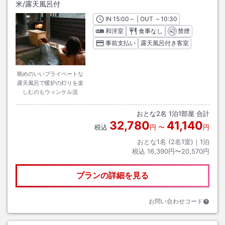
米
/露天風呂付
IN
チェックイン
15:00
～ | OUT
チェックアウト
～
10:30
和洋室
食事なし
禁煙
事前支払い
露天風呂付き客室
眺めのいいプライベートな
露天風呂で暖炉の灯りを楽
しむのもウィンケル流
おとな
2
名
1
泊
1
部屋 合計
32,780
41,140
税込
円
〜
円
おとな1名 (
2
名1室)｜
1
泊
税込
16,390円〜20,570円
プランの詳細を見る
お問い合わせコード