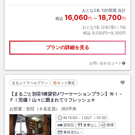
おとな
2
名
1
泊
1
部屋 合計
16,060
18,700
税込
円
〜
円
おとな1名 (
2
名1室)｜
1
泊
税込
8,030円〜9,350円
プランの詳細を見る
お問い合わせコード
るるぶトラベルプラン
ネット限定
【まるごと別荘1棟貸切♪ワーケーションプラン】Ｗｉ－
Ｆｉ完備！山々に囲まれてリフレッシュ☆
お部屋：
別荘（６名定員）
/
60平米
IN
チェックイン
15:00
～ | OUT
チェックアウト
～
10:30
貸別荘
食事なし
禁煙
事前支払い