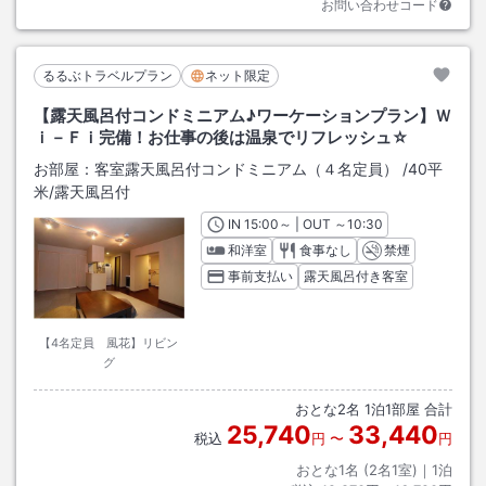
お問い合わせコード
るるぶトラベルプラン
ネット限定
【露天風呂付コンドミニアム♪ワーケーションプラン】Ｗ
ｉ－Ｆｉ完備！お仕事の後は温泉でリフレッシュ☆
お部屋：
客室露天風呂付コンドミニアム（４名定員）
/
40平
米
/露天風呂付
IN
チェックイン
15:00
～ | OUT
チェックアウト
～
10:30
和洋室
食事なし
禁煙
事前支払い
露天風呂付き客室
【4名定員 風花】リビン
グ
おとな
2
名
1
泊
1
部屋 合計
25,740
33,440
税込
円
〜
円
おとな1名 (
2
名1室)｜
1
泊