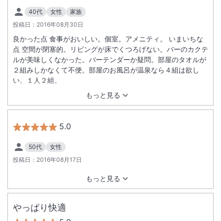
大浴場を今後貸切風呂に切り替えていく工事に入って参ります。
【改装後】
40代
女性
家族
貸切風呂1：酵素風呂・スパ
投稿日：
2016年08月30日
貸切風呂2：サウナ・水風呂・露天風呂
良かった点 食事がおいしい。個室。アメニティ。 いまいちな
※酵素風呂、スパ、サウナ新設に伴う改装工事のため、2026年1月5日
点 空間が閉塞的。リビングが床でくつろげない。バーのカクテ
（月）以降、既存の大浴場はご利用いただけません。営業時間、利用料
※重要なお知らせです。必ず続きをご確認ください。
ルが美味しくなかった。バーテンダーか疑問。部屋のタオルが
金は決まり次第、公式サイトにてお知らせいたします。
２組みしかなくて不便。部屋のお風呂が温泉なら４組は欲し
い。１人２組。
もっと見る
5.0
50代
女性
投稿日：
2016年08月17日
もっと見る
やっぱり快適