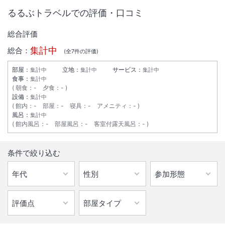
るるぶトラベルでの評価・口コミ
総合評価
集計中
総合：
(全
7
件の評価)
部屋：
立地：
サービス：
集計中
集計中
集計中
食事：
集計中
朝食
：
-
夕食
：
-
設備：
集計中
館内
：
-
部屋
：
-
寝具
：
-
アメニティ
：
-
風呂：
集計中
館内風呂
：
-
部屋風呂
：
-
客室付露天風呂
：
-
1
/
10
条件で絞り込む
外観
― 2026年2月 リニューアル・オープン ―蔵に宿る閑けさへ。全19室客
室温泉付き、北海道・小樽のリトリートステイ 北前船の記憶を宿す
街・小樽。朝里川温泉の澄んだ空気と四季折々に表情を変える里山の風
景が、訪れる人を深い静寂に包みます。 建築家・中山眞琴氏が「閑」