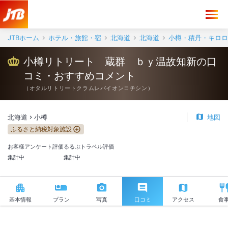
小樽リトリート 蔵群 ｂｙ温故知新 口コミ・おすすめコメント＜小
JTBホーム
ホテル・旅館・宿
北海道
北海道
小樽・積丹・キロロ
小樽リトリート 蔵群 ｂｙ温故知新の口
コミ・おすすめコメント
（
オタルリトリートクラムレバイオンコチシン
）
北海道
小樽
地図
ふるさと納税対象施設
お客様アンケート評価
るるぶトラベル評価
集計中
集計中
基本情報
プラン
写真
口コミ
アクセス
食