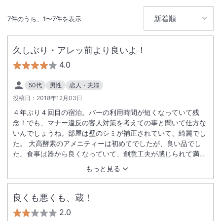
をテーマに設計した全19室には、天然温泉風呂を備えています。
7
件のうち、
1
〜
7
件を表示
総客室数
19
室
IN
チェックイン
15:00
/ OUT
チェックアウト
11:00
久しぶり・アレッ前より良いよ！
4.0
大浴場あり
露天風呂あり
温泉
駐車場あり
50代
男性
恋人・夫婦
投稿日：
2018年12月03日
４年ぶり４回目の宿泊。バーの利用時間が短くなっていて残
施設からのお知らせ
念！でも、マナー違反の客人対策を考えての事と聞いて仕方な
ご宿泊料金の中には滞在中にご利用頂いたバーやカフェでのご飲食代、
いんでしょうね。部屋は壁のシミが補正されていて、綺麗でし
お部屋に備えてあるお飲物など全て含んでおります。
た。 大高酵素のアメニティーは初めてでしたが、良い品でし
足の不自由な方、お年を召した方などがいらっしゃる場合は、事前に施
た。食事は器から良くなっていて、創意工夫が感じられて満
設までお知らせ下さい。階段の無い部屋タイプをご用意させていただき
足。４年ぶり前はこのお値段ならば、もう来るのをやめようと
もっと見る
ます。
思ったけれど、これならまた利用します。
冬期間は夜間朝里峠の通行規制があります。（小樽～定山渓区間）
良くも悪くも、蔵！
＜
大浴場の営業について
＞
2.0