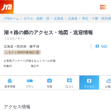
湖々路の郷 アクセス・地図・送迎情報【JTB】＜然別湖・糠平湖＞
JTBホーム
ホテル・旅館・宿
北海道
北海道
帯広・十勝・然別湖
湖々路の郷のアクセス・地図・送迎情報
（
ココロノサト
）
北海道
然別湖・糠平湖
地図
ふるさと納税対象施設
お客様アンケート評価
るるぶトラベル評価
対象外
集計中
基本情報
プラン
写真
口コミ
アクセス
お風
アクセス情報