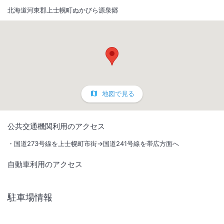
北海道河東郡上士幌町ぬかびら源泉郷
地図で見る
1
/
10
公共交通機関利用のアクセス
外観
国道273号線を上士幌町市街→国道241号線を帯広方面へ
自動車利用のアクセス
＜源泉掛け流しの温泉も堪能＞フィンランドパイン材使用のコテージは
森と湖に囲まれ木の温もりいっぱい！まるで別荘にいるかのような寛ぎ
空間。各コテージ内には食器・調理器具・家電製品・寝具を完備。
駐車場情報
【BBQセットレンタル付】プランもご用意 ！