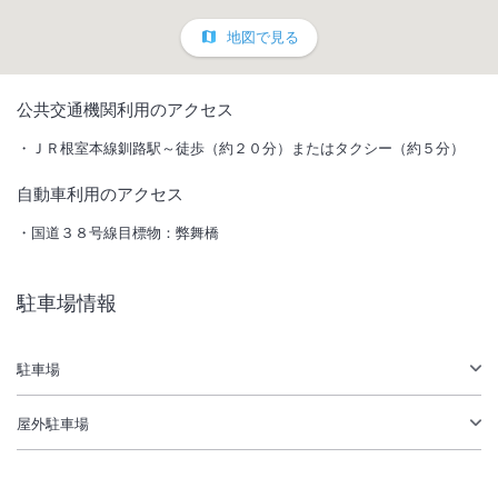
地図で見る
1
/
10
公共交通機関利用のアクセス
外観
ＪＲ根室本線釧路駅～徒歩（約２０分）またはタクシー（約５分）
自動車利用のアクセス
釧路市のシンボル「幣舞橋」の袂に建つデザインホテル。河口に沈む夕
日やリバーサイドの夜景は絶景です。2015年に全室フルリニューアル
国道３８号線目標物：弊舞橋
しました。
総客室数
48
室
IN
チェックイン
15:00
/ OUT
チェックアウト
12:00
駐車場情報
駐車場あり
駐車場
屋外駐車場