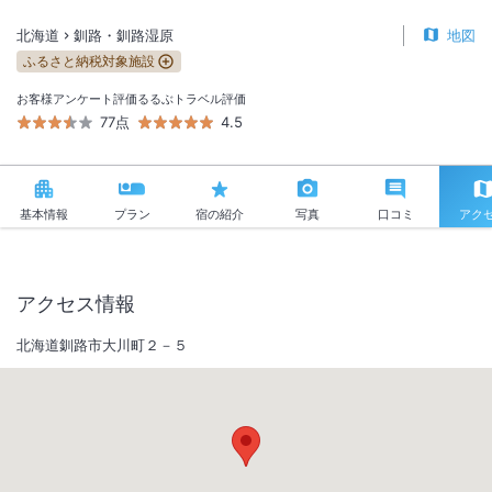
北海道
釧路・釧路湿原
地図
ふるさと納税対象施設
お客様アンケート評価
るるぶトラベル評価
77点
4.5
基本情報
プラン
宿の紹介
写真
口コミ
アク
アクセス情報
北海道釧路市大川町２－５