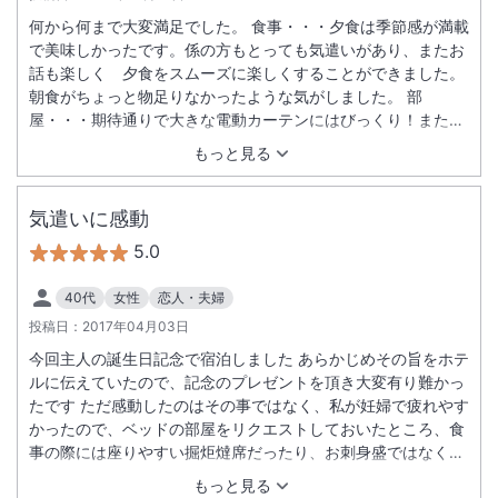
何から何まで大変満足でした。 食事・・・夕食は季節感が満載
で美味しかったです。係の方もとっても気遣いがあり、またお
話も楽しく 夕食をスムーズに楽しくすることができました。
朝食がちょっと物足りなかったような気がしました。 部
屋・・・期待通りで大きな電動カーテンにはびっくり！また
小物も家にいるかのように何でも揃えてあったのでこれにもび
もっと見る
っくりです。 風呂・・・部屋の露天風呂は大きくゆったりして
気持ち良かったです。大浴場の岩盤浴はあまり温度が高くなく
サウナなどが苦手な私でものんびり入ることができました。 立
気遣いに感動
地・・・温泉街まで車で送り迎えしてくれたので問題ありませ
5.0
んでした。 スタッフの方の対応・・・ ホテルに車でついたと
きから帰りの車に乗るまでとっても気持ちの良いものでした。
40代
女性
恋人・夫婦
また是非行きたいと思います。お世話になりました。
投稿日：
2017年04月03日
今回主人の誕生日記念で宿泊しました あらかじめその旨をホテ
ルに伝えていたので、記念のプレゼントを頂き大変有り難かっ
たです ただ感動したのはその事ではなく、私が妊婦で疲れやす
かったので、ベッドの部屋をリクエストしておいたところ、食
事の際には座りやすい掘炬燵席だったり、お刺身盛ではなく火
の通してある別メニューを用意してくれて、飲み物もカフェイ
もっと見る