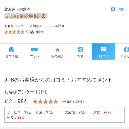
北海道
阿寒湖
地図
ふるさと納税対象施設
お客様アンケート評価
るるぶトラベル評価
98点
集計中
基本情報
プラン
宿の紹介
写真
口コミ
アク
JTBのお客様からの口コミ・おすすめコメント
お客様アンケート評価
98
総合：
点
(全
18
件の評価)
サービス
：
99
点
部屋
：
97
点
大浴場
：
91
点
夕食
：
97
点
朝食
：
99
点