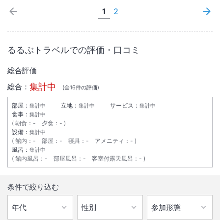
1
2
るるぶトラベルでの評価・口コミ
総合評価
集計中
総合：
(全
16
件の評価)
部屋：
立地：
サービス：
集計中
集計中
集計中
食事：
集計中
朝食
：
-
夕食
：
-
設備：
集計中
館内
：
-
部屋
：
-
寝具
：
-
アメニティ
：
-
風呂：
集計中
館内風呂
：
-
部屋風呂
：
-
客室付露天風呂
：
-
条件で絞り込む