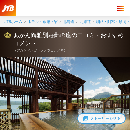
あかん鶴雅別荘鄙の座 口コミ・おすすめコメント＜阿寒湖＞
JTBホーム
ホテル・旅館・宿
北海道
北海道
釧路・阿寒・摩周・
あかん鶴雅別荘鄙の座の口コミ・おすすめ
コメント
（
アカンツルガベッソウヒナノザ
）
ストーリーを見る