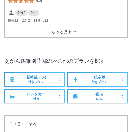
4.8
40代
女性
投稿日：
2012年11月13日
もっと見る
あかん鶴雅別荘鄙の座
の他のプランを探す
新幹線・JR
航空券
付きプラン
付きプラン
レンタカー
宿泊
付き
のみ
ご注意・ご案内