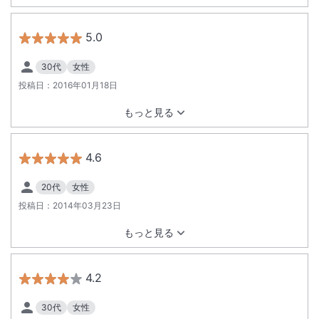
ンの無い物でした そればかりかデザートプレートには『ご懐妊
おめでとうございます』とのメッセージが！ （主人のデザート
プレートにも『誕生日おめでとうございます』のメッセージ）
5.0
等々と予想外の対応に大変感謝しました 子供は泊まれない宿で
すので、いずれ大きく成長した時にまた家族で利用出来たらい
30代
女性
いなと思います
投稿日：
2016年01月18日
もっと見る
4.6
20代
女性
投稿日：
2014年03月23日
もっと見る
4.2
30代
女性