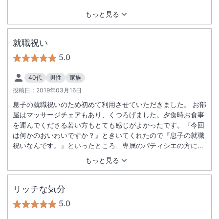
もっと見る
就職祝い
5.0
40代
男性
家族
投稿日：
2019年03月16日
息子の就職祝いのため初めて利用させていただきました。 お部
屋はマッサージチェアもあり、くつろげました。夕食時お食事
を運んでくださる若い方もとても感じがよかったです。『今回
は何かのおいわいですか？』ときいてくれたので『息子の就職
祝いなんです。』といったところ、専属のパティシエの方に、
お願いしてくれたのかデザートのときに、息子のデザートにチ
もっと見る
ョコのプレートに「就職おめでとうございます」と書いてくれ
ました。そしてプレゼントまでいただき、ほんとに感激しまし
た！！！！スタッフの方一人一人がとても細やかな気遣いをし
リッチな気分
てくれる方達ばかりでした。 風の座のお部屋は景色はそんなに
5.0
広くは見えませんが、我が家は近場の旅行だったので、阿寒は
何度もきているので特に景色は気にはならなかったです。も