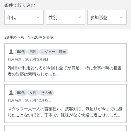
条件で絞り込む
1
/
10
外観
29
件のうち、
1
〜
20
件を表示
全室に露天風呂をしつらえ、全室が各々違ったたたずまいの部屋で構成
50代
男性
レジャー・観光
され、ゆったり感とくつろぎ感を体感していただます。
利用時期：
2026年2月9日
2回目の利用となるが今回も全てが満足。 特に食事の時の担当
総客室数
25
室
IN
チェックイン
14:00
/ OUT
チェックアウト
11:00
者の対応は素晴らしかった。
大浴場あり
露天風呂あり
50代
女性
その他
温泉
駐車場あり
利用時期：
2025年12月12日
スタッフ一人一人の言葉使い、接客対応、気配りが今までに感
じたことないほど、丁寧で、嫌味がなく快適に過ごせました。
施設からのお知らせ
■鄙の座は、小学生以下のお子様は宿泊できません。