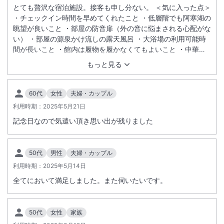
とても贅沢な宿泊施設。接客も申し分ない。 ＜気に入った点＞
・チェックイン時間を早めてくれたこと ・低層階でも阿寒湖の
眺望が良いこと ・部屋の防音扉（外の音に悩まされる心配がな
い） ・部屋の源泉かけ流しの露天風呂 ・大浴場の利用可能時
間が長いこと ・館内は履物を履かなくてもよいこと ・中華系
の団体が利用していたにも関わらず、一度も接することなく過
もっと見る
ごせたこと ＜気になる点＞ ・夫婦で利用したが、二人ともア
ルコールに弱いため、飲食に関して満足感が薄れる。（お酒を
飲む人には十分な配慮がされている） ・女性用の選べる浴衣は
60代
女性
夫婦・カップル
外国人か若い年齢層向きに感じた ・部屋の露天風呂の湯量など
利用時期：
2025年5月21日
自分で自由に調節できるとより良い ・アメニティは1回分ずつ
記念日なので気遣い頂き思い出が残りました
で衛生的で良いが、このレベルの宿泊施設ならもう少し上質な
ブランド（例えば、ブルガリなど）にしても良い
50代
男性
夫婦・カップル
利用時期：
2025年5月14日
全てにおいて満足しました。また伺いたいです。
50代
女性
家族