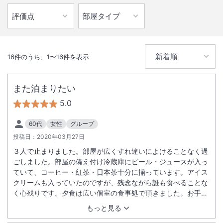
16
件のうち、
1
〜
16
件を表示
また泊まりたい
5.0
60代
女性
グループ
投稿日：
2020年03月27日
３人で止まりました。部屋が広くすれ違いによけることなく過
ごしました。部屋の備え付け冷蔵庫にビール・ジュースが入っ
ていて、コーヒー・紅茶・日本茶十分に揃っています。アイス
クリームも入っていたのですが、残念ながら誰も食べることな
く心残りです。夕食は広い個室の食事処で頂きました。お手軽
和食を選んだのですが十分満たされどれも美味しく頂き、酒好
もっと見る
きの私たち、２時間ゆっくりと食事とお酒を堪能しました。今