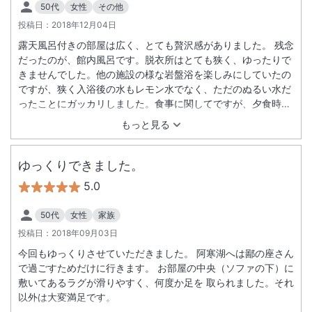
50代
女性
その他
し、景色を楽しみたい方は別の部屋がいいと思います。 それよ
投稿日：
2018年12月04日
りも、おもてなしがよかったので満足です。
露天風呂付きの部屋は広く、とても贅沢感がありました。 残念
だったのが、館内風呂です。脱衣所はとても狭く、ゆったりで
きませんでした。他の施設の様な岩盤浴を楽しみにしていたの
ですが、狭く入浴後の水もレモン水でなく、ただのぬるい水だ
ったことにガッカリしました。食事に関してですが、夕食時に
友人が日本酒の選択に迷っていたら、イライラした表情になり
もっと見る
言い方も「決まったら教えて下さい！！」と冷たい言葉が返っ
てきました。食事内容に関しては土地柄、珍しい物はありませ
んでした。朝の漬物も種類出せば品数が多く見えるのか？多す
ゆっくりできました。
ぎだと思います。
5.0
50代
女性
家族
投稿日：
2018年09月03日
今回もゆっくりさせていただきました。 阿寒湖へは鄙の座さん
で過ごすためだけに行きます。 お部屋の中央（ソファの下）に
敷いてあるラグが滑りやすく、何度か足を 取られました。それ
以外は大変満足です。