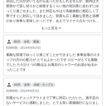
宿泊した日が空いてるのもあったかもしれませんが、館内は大
変静かで貸し切りかと錯覚するくらい他の宿泊客に会わずにゆ
っくり過ごせました。また対応もやはり高級旅館に相応しく丁
寧ですぐに対応して頂きました。部屋も広く素敵な景色と浴槽
があり食事も美味しかったです。あえてマイナス点をつけるな
ら、部屋のウォシュレットが調子悪かった？事、朝食に卵メニ
もっと見る
ューは最低限つけて欲しい事くらいです。個人的にはお酒が飲
めないため、夕食時にもノンアルカクテルやノンアルスパーク
リングワインなどアルコールが含まれていないドリンクの種類
60代
女性
家族
を増やして頂けると嬉しいです。
利用時期：
2024年9月21日
素敵な部屋でゆっくり過ごすことができました 食事会場のスタ
ッフの方の心配りが とてもよかったです ロビーがとても素敵
でした ただひとつの難点は お風呂のシャワーのお湯がぬるか
ったことです
30代
女性
夫婦・カップル
利用時期：
2024年9月2日
到着からチェックアウトまで丁寧に対応いただいた。過不足の
ないサービスに感動しました。とても良い新婚旅行になりまし