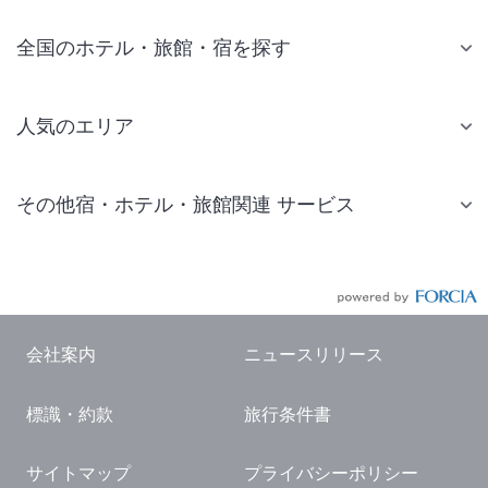
全国のホテル・旅館・宿を探す
人気のエリア
札幌 ホテル
その他宿・ホテル・旅館関連 サービス
仙台 ホテル
国内旅行・国内ツアー
東京ディズニーリゾート(R)周辺 ホテル
JR・新幹線付きツアー
東京 ホテル
航空券付きツアー
東京ドーム ホテル
会社案内
ニュースリリース
現地観光・レジャーチケット
新宿 ホテル
標識・約款
旅行条件書
国内観光ガイド
横浜 ホテル
旅行・観光情報
熱海 ホテル
サイトマップ
プライバシーポリシー