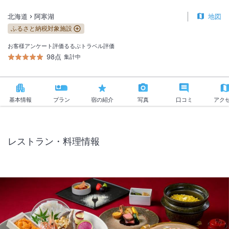
北海道
阿寒湖
地図
ふるさと納税対象施設
お客様アンケート評価
るるぶトラベル評価
98点
集計中
基本情報
プラン
宿の紹介
写真
口コミ
アク
レストラン・料理情報