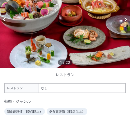
1
/
10
外観
全室に露天風呂をしつらえ、全室が各々違ったたたずまいの部屋で構成
され、ゆったり感とくつろぎ感を体感していただます。
1
/
22
総客室数
25
室
IN
チェックイン
14:00
/ OUT
チェックアウト
11:00
レストラン
大浴場あり
露天風呂あり
レストラン
なし
温泉
駐車場あり
特徴・ジャンル
朝食高評価（
85
点以上）
夕食高評価（
85
点以上）
施設からのお知らせ
■鄙の座は、小学生以下のお子様は宿泊できません。