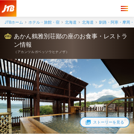
あかん鶴雅別荘鄙の座 お食事・レストラン情報【JTB】＜阿寒湖＞
JTBホーム
ホテル・旅館・宿
北海道
北海道
釧路・阿寒・摩周・
あかん鶴雅別荘鄙の座のお食事・レストラ
ン情報
（
アカンツルガベッソウヒナノザ
）
ストーリーを見る