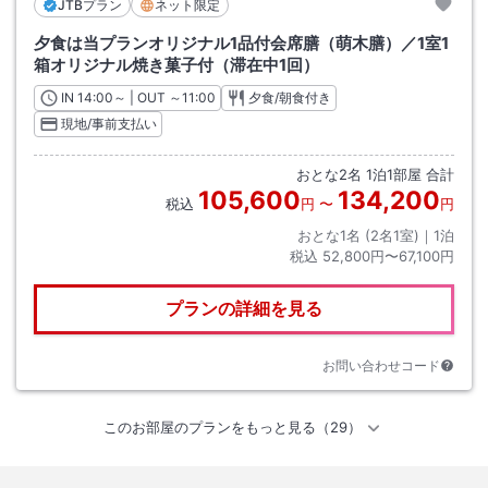
JTBプラン
ネット限定
夕食は当プランオリジナル1品付会席膳（萌木膳）／1室1
箱オリジナル焼き菓子付（滞在中1回）
IN
チェックイン
14:00
～ | OUT
チェックアウト
～
11:00
夕食/朝食付き
現地/事前支払い
おとな
2
名
1
泊
1
部屋 合計
105,600
134,200
税込
円
〜
円
おとな1名 (
2
名1室)｜
1
泊
税込
52,800円〜67,100円
プランの詳細を見る
お問い合わせコード
このお部屋のプランをもっと見る（29）