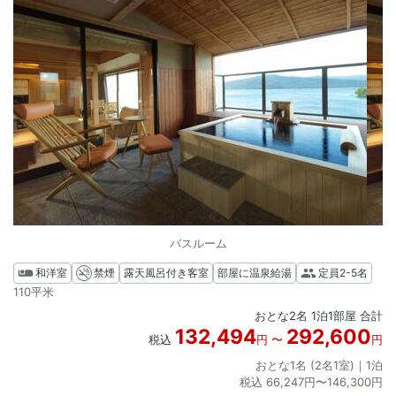
バスルーム
和洋室
禁煙
露天風呂付き客室
部屋に温泉給湯
定員
2-5名
110平米
おとな
2
名
1
泊
1
部屋 合計
132,494
292,600
税込
円
〜
円
おとな1名 (
2
名1室)｜
1
泊
税込
66,247円〜146,300円