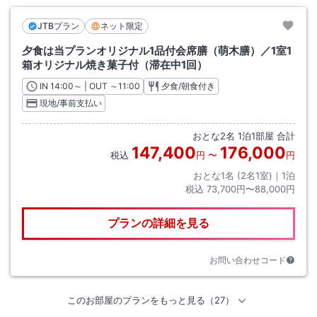
JTBプラン
ネット限定
夕食は当プランオリジナル1品付会席膳（萌木膳）／1室1
箱オリジナル焼き菓子付（滞在中1回）
IN
チェックイン
14:00
～ | OUT
チェックアウト
～
11:00
夕食/朝食付き
現地/事前支払い
おとな
2
名
1
泊
1
部屋 合計
147,400
176,000
税込
円
〜
円
おとな1名 (
2
名1室)｜
1
泊
税込
73,700円〜88,000円
プランの詳細を見る
お問い合わせコード
このお部屋のプランをもっと見る（27）