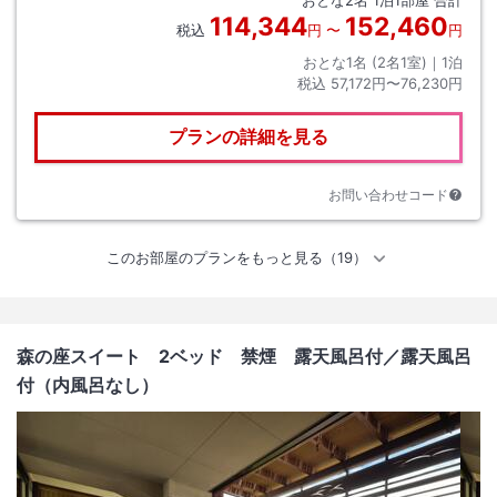
おとな
2
名
1
泊
1
部屋 合計
114,344
152,460
税込
円
〜
円
おとな1名 (
2
名1室)｜
1
泊
税込
57,172円〜76,230円
プランの詳細を見る
お問い合わせコード
このお部屋のプランをもっと見る（19）
森の座スイート 2ベッド 禁煙 露天風呂付
／露天風呂
付（内風呂なし）