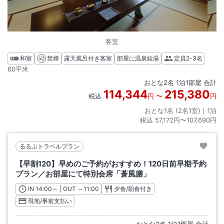
客室
和室
禁煙
露天風呂付き客室
部屋に温泉給湯
定員
2-3名
60平米
おとな
2
名
1
泊
1
部屋 合計
114,344
215,380
税込
円
〜
円
おとな1名 (
2
名1室)｜
1
泊
税込
57,172円〜107,690円
るるぶトラベルプラン
【早割120】早めのご予約がおすすめ！120日前早期予約
プラン／お部屋にて特別会席「蒼風膳」
IN
チェックイン
14:00
～ | OUT
チェックアウト
～
11:00
夕食/朝食付き
現地/事前支払い