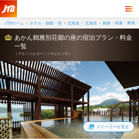
JTBホーム
ホテル・旅館・宿
北海道
北海道
釧路・阿寒・摩周・
あかん鶴雅別荘鄙の座の宿泊プラン・料金
一覧
（
アカンツルガベッソウヒナノザ
）
ストーリーを見る