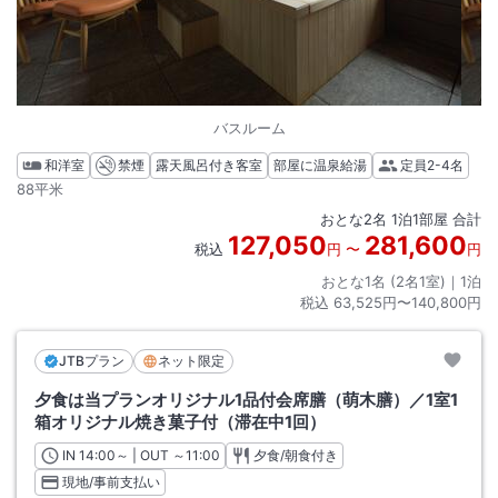
バスルーム
和洋室
禁煙
露天風呂付き客室
部屋に温泉給湯
定員
2-4名
88平米
おとな
2
名
1
泊
1
部屋 合計
127,050
281,600
税込
円
〜
円
おとな1名 (
2
名1室)｜
1
泊
税込
63,525円〜140,800円
JTBプラン
ネット限定
夕食は当プランオリジナル1品付会席膳（萌木膳）／1室1
箱オリジナル焼き菓子付（滞在中1回）
IN
チェックイン
14:00
～ | OUT
チェックアウト
～
11:00
夕食/朝食付き
現地/事前支払い