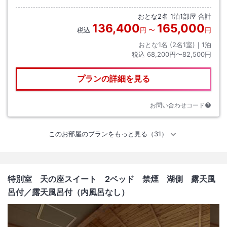
おとな
2
名
1
泊
1
部屋 合計
136,400
165,000
税込
円
〜
円
おとな1名 (
2
名1室)｜
1
泊
税込
68,200円〜82,500円
プランの詳細を見る
お問い合わせコード
このお部屋のプランをもっと見る（31）
特別室 天の座スイート 2ベッド 禁煙 湖側 露天風
呂付
／露天風呂付（内風呂なし）