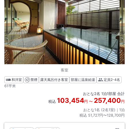
客室
和洋室
禁煙
露天風呂付き客室
部屋に温泉給湯
定員
2-4名
61平米
おとな
2
名
1
泊
1
部屋 合計
103,454
257,400
税込
円
〜
円
おとな1名 (
2
名1室)｜
1
泊
税込
51,727円〜128,700円