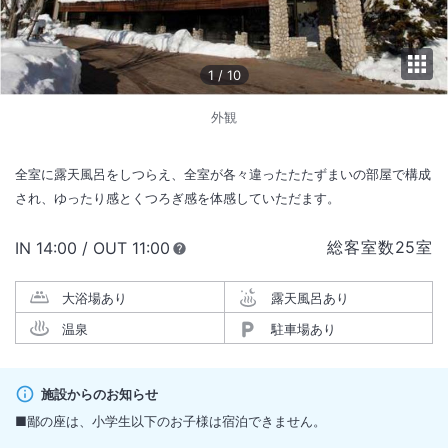
1
/
10
外観
全室に露天風呂をしつらえ、全室が各々違ったたたずまいの部屋で構成
され、ゆったり感とくつろぎ感を体感していただます。
総客室数
25
室
IN
チェックイン
14:00
/ OUT
チェックアウト
11:00
大浴場あり
露天風呂あり
温泉
駐車場あり
施設からのお知らせ
■鄙の座は、小学生以下のお子様は宿泊できません。