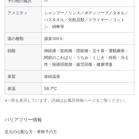
その他の風呂
―
アメニティ
シャンプー／リンス／ボディソープ／タオル／
バスタオル／化粧品類／ドライヤー／コット
ン、綿棒等
湯の種類
源泉100％
効能
神経痛・筋肉痛・関節痛・五十肩・運動麻痺・
関節のこわばり・うちみ・くじき・痔疾・冷え
性・病後回復期・疲労回復・健康増進
泉質
単純温泉
泉温
58.7℃
※一部を表示しています。詳細はお風呂情報ページをご覧ください。
バリアフリー情報
足元の心配な方・車椅子の方