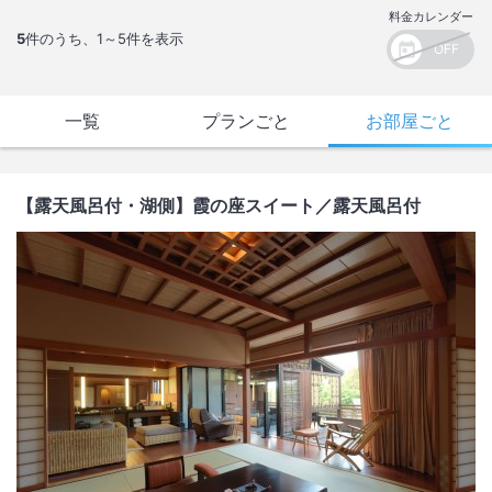
料金カレンダー
5
件のうち、
1～5
件を表示
一覧
プランごと
お部屋ごと
【露天風呂付・湖側】霞の座スイート
／露天風呂付