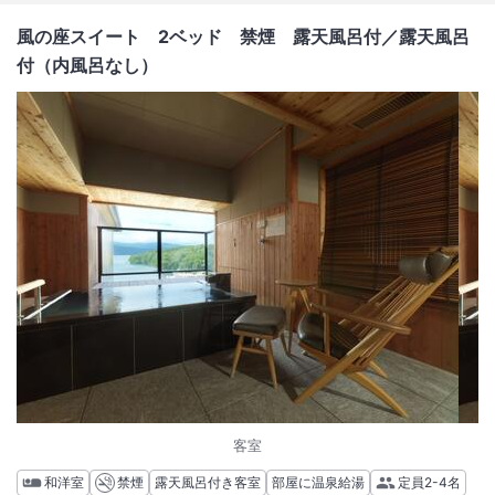
風の座スイート 2ベッド 禁煙 露天風呂付
／露天風呂
付（内風呂なし）
客室
和洋室
禁煙
露天風呂付き客室
部屋に温泉給湯
定員
2-4名