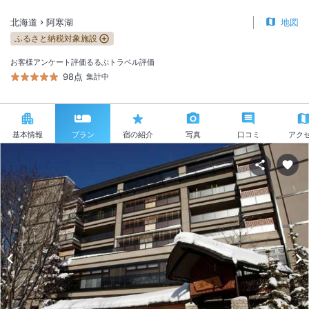
北海道
阿寒湖
地図
ふるさと納税対象施設
お客様アンケート評価
るるぶトラベル評価
98点
集計中
基本情報
プラン
宿の紹介
写真
口コミ
アク