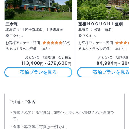
三余庵
望楼ＮＯＧＵＣＨＩ登別
北海道
十勝平野北部・十勝川温泉
北海道
登別・白老
アクセス
アクセス
お客様アンケート評価
98点
お客様アンケート評価
るるぶトラベル評価
集計中
るるぶトラベル評価
集計中
おとな
2
名
｜
1
泊
1
部屋｜合計税込
おとな
2
名
｜
1
泊
1
部屋
113,400
279,600
84,994
20
円 〜
円
円 〜
宿泊プランを見る
宿泊プランを見
ご注意・ご案内
掲載されている写真は、旅館・ホテルから提供された画像で
す。
食事・客室等の写真は一例です。