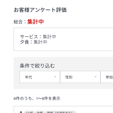
お客様アンケート評価
集計中
総合：
サービス
：
集計中
夕食
：
集計中
条件で絞り込む
年代
性別
参加
8
件のうち、
1
〜
8
件を表示