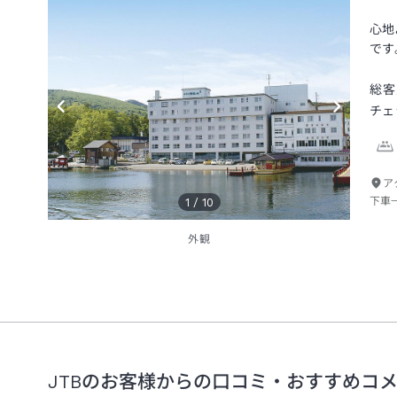
心地
です
総客
チェ
ア
下車
1
/
10
外観
JTBのお客様からの口コミ・おすすめコ