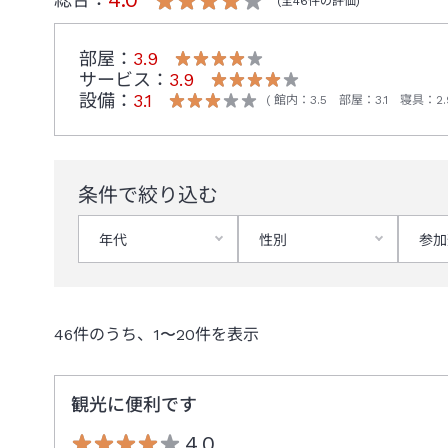
(全
46
件の評価)
部屋：
3.9
サービス：
3.9
設備：
3.1
館内
：
3.5
部屋
：
3.1
寝具
：
2.
条件で絞り込む
年代
性別
参加
46
件のうち、
1
〜
20
件を表示
観光に便利です
4.0