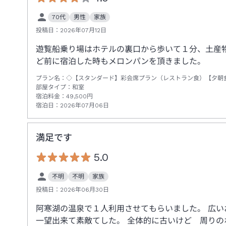
70代
男性
家族
投稿日：
2026年07月12日
遊覧船乗り場はホテルの裏口から歩いて１分、土産
ど前に宿泊した時もメロンパンを頂きました。
プラン名：
◇【スタンダード】彩会席プラン（レストラン食）【夕朝
部屋タイプ：
和室
宿泊料金：
49,500
円
宿泊日：
2026年07月06日
満足です
5.0
不明
不明
家族
投稿日：
2026年06月30日
阿寒湖の温泉で１人利用させてもらいました。 広い
一望出来て素敵てした。 全体的に古いけど 周り