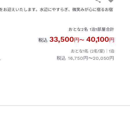
をお迎えいたします。水辺にやすらぎ、微笑みが心に宿るお宿
おとな
2
名
1
泊
1
部屋
合計
33,500
40,100
円
〜
円
税込
おとな1名 (
2
名1室)｜
1
泊
税込
16,750円〜20,050円
ー