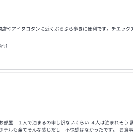
物店やアイヌコタンに近くぶらぶら歩きに便利です。チエック
食付】
お部屋 １人で泊まるの申し訳ないくらい ４人は泊まれそう 
のホテルも全てそんな感じだし 不快感はなかったです。 お食