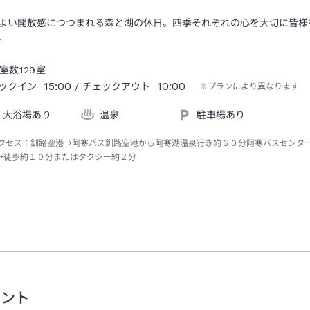
よい開放感につつまれる森と湖の休日。四季それぞれの心を大切に皆様
。
室数
129
室
15:00
10:00
ックイン
/ チェックアウト
※プランにより異なります
大浴場あり
温泉
駐車場あり
クセス：
釧路空港→阿寒バス釧路空港から阿寒湖温泉行き約６０分阿寒バスセンタ
→徒歩約１０分またはタクシー約２分
メント