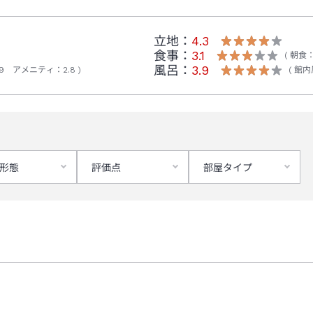
立地：
4.3
食事：
3.1
朝食
風呂：
3.9
9
アメニティ
：
2.8
館内
形態
評価点
部屋タイプ