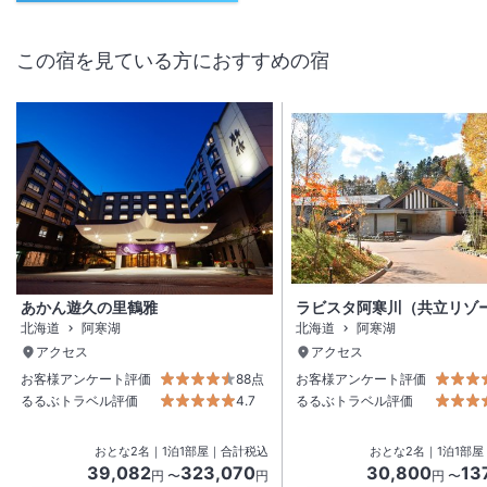
この宿を見ている方におすすめの宿
あかん遊久の里鶴雅
ラビスタ阿寒川（共立リゾ
北海道
阿寒湖
北海道
阿寒湖
アクセス
アクセス
お客様アンケート評価
88点
お客様アンケート評価
るるぶトラベル評価
4.7
るるぶトラベル評価
おとな
2
名
｜
1
泊
1
部屋｜合計税込
おとな
2
名
｜
1
泊
1
部屋
39,082
323,070
30,800
13
円 〜
円
円 〜