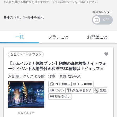
※内容が異なる場合がありますので、プラン詳細ページをご確認ください
料金カレンダー
8
件のうち、
1～8
件を表示
一覧
プランごと
お部屋ごと
るるぶトラベルプラン
【カムイルミナ体験プラン】阿寒の森体験型ナイトウォ
ークイベント入場券付★和洋中80種類以上ビュッフェ
お部屋：
クリスタル館 洋室 禁煙
/
23平米
IN
チェックイン
15:00
～ | OUT
チェックアウト
～
10:00
ツイン
夕食/朝食付き
禁煙
現地支払い
カムイルミナ