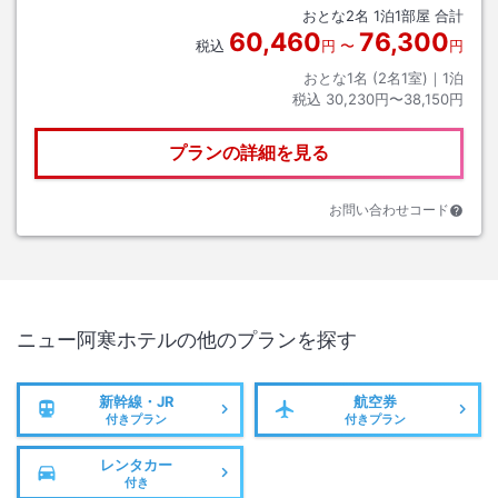
おとな
2
名
1
泊
1
部屋 合計
60,460
76,300
税込
円
〜
円
おとな1名 (
2
名1室)｜
1
泊
税込
30,230円〜38,150円
プランの詳細を見る
お問い合わせコード
ニュー阿寒ホテル
の他のプランを探す
新幹線・JR
航空券
付きプラン
付きプラン
レンタカー
付き