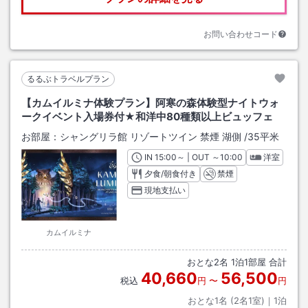
お問い合わせコード
るるぶトラベルプラン
【カムイルミナ体験プラン】阿寒の森体験型ナイトウォ
ークイベント入場券付★和洋中80種類以上ビュッフェ
お部屋：
シャングリラ館 リゾートツイン 禁煙 湖側
/
35平米
IN
チェックイン
15:00
～ | OUT
チェックアウト
～
10:00
洋室
夕食/朝食付き
禁煙
現地支払い
カムイルミナ
おとな
2
名
1
泊
1
部屋 合計
40,660
56,500
税込
円
〜
円
おとな1名 (
2
名1室)｜
1
泊