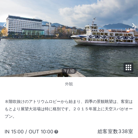
1
/
10
外観
８階吹抜けのアトリウムロビーから始まり、四季の景観眺望は、客室は
もとより展望大浴場は特に格別です。２０１５年屋上に天空スパがオー
プン。
総客室数
338
室
IN
チェックイン
15:00
/ OUT
チェックアウト
10:00