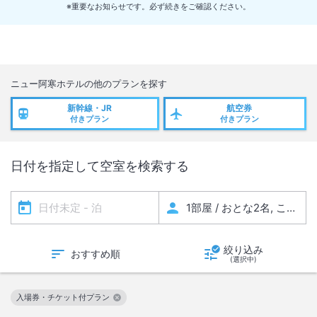
※重要なお知らせです。必ず続きをご確認ください。
この度、来る2026年4月13日（月）～4月15日（水）の3日間と11月12
日（木）～11月15日（日）の4日間
設備更新工事及び館内メンテナンス業務の為、一時休館させて頂く事と
なりました。
通年を通し安心安全な運営をするための肝要な期間でございますので、
ニュー阿寒ホテル
の他のプランを探す
ご協力のほど伏してお願い申し上げます。
新幹線・JR
航空券
付きプラン
付きプラン
【休館期間】2026年4月13日チェックアウト後より4月16日チェックイ
ンまで
日付を指定して空室を検索する
【休館箇所】売店、日帰り入浴を含む館内すべてのサービス
【その他】 日帰り入浴は4月13日～4月16日15時まで休止とさせていた
だきます。
【休館期間】2026年11月12日チェックアウト後より11月16日チェック
インまで
絞り込み
おすすめ順
(選択中)
【休館箇所】売店、日帰り入浴を含む館内すべてのサービス
【その他】 日帰り入浴は11月12日～11月16日15時まで休止させていた
だきます。
入場券・チケット付プラン
この絞り込み条件を解除