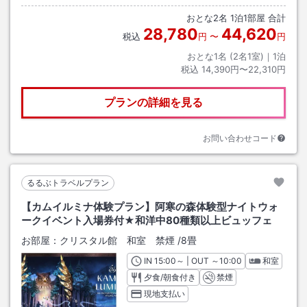
おとな
2
名
1
泊
1
部屋 合計
28,780
44,620
税込
円
〜
円
おとな1名 (
2
名1室)｜
1
泊
税込
14,390円〜22,310円
プランの詳細を見る
お問い合わせコード
るるぶトラベルプラン
【カムイルミナ体験プラン】阿寒の森体験型ナイトウォ
ークイベント入場券付★和洋中80種類以上ビュッフェ
お部屋：
クリスタル館 和室 禁煙
/
8畳
IN
チェックイン
15:00
～ | OUT
チェックアウト
～
10:00
和室
夕食/朝食付き
禁煙
現地支払い