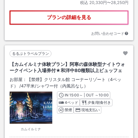
税込
20,330円〜28,250円
プランの詳細を見る
お問い合わせコード
るるぶトラベルプラン
【カムイルミナ体験プラン】阿寒の森体験型ナイトウォ
ークイベント入場券付★和洋中80種類以上ビュッフェ
お部屋：
【禁煙】クリスタル館 コーナーリゾート（4ベッ
ド）
/
47平米
/シャワー付（内風呂なし）
IN
チェックイン
15:00
～ | OUT
チェックアウト
～
10:00
4ベッド
夕食/朝食付き
禁煙
現地支払い
カムイルミナ