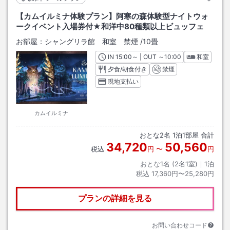
【カムイルミナ体験プラン】阿寒の森体験型ナイトウォ
ークイベント入場券付★和洋中80種類以上ビュッフェ
お部屋：
シャングリラ館 和室 禁煙
/
10畳
IN
チェックイン
15:00
～ | OUT
チェックアウト
～
10:00
和室
夕食/朝食付き
禁煙
現地支払い
カムイルミナ
おとな
2
名
1
泊
1
部屋 合計
34,720
50,560
税込
円
〜
円
おとな1名 (
2
名1室)｜
1
泊
税込
17,360円〜25,280円
プランの詳細を見る
お問い合わせコード