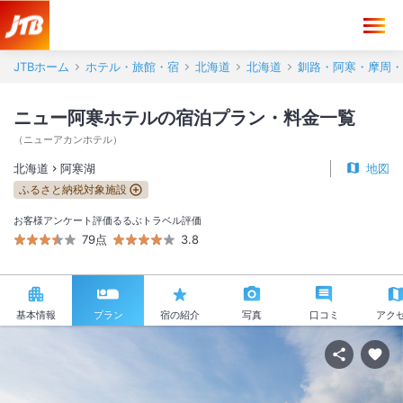
JTBホーム
ホテル・旅館・宿
北海道
北海道
釧路・阿寒・摩周・
ニュー阿寒ホテルの宿泊プラン・料金一覧
（
ニューアカンホテル
）
北海道
阿寒湖
地図
ふるさと納税対象施設
お客様アンケート評価
るるぶトラベル評価
79点
3.8
基本情報
プラン
宿の紹介
写真
口コミ
アク