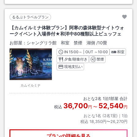
るるぶトラベルプラン
【カムイルミナ体験プラン】阿寒の森体験型ナイトウォ
ークイベント入場券付★和洋中80種類以上ビュッフェ
お部屋：
シャングリラ館 和室 禁煙 湖側
/
10畳
IN
チェックイン
15:00
～ | OUT
チェックアウト
～
10:00
和室
夕食/朝食付き
禁煙
現地支払い
カムイルミナ
おとな
2
名
1
泊
1
部屋 合計
36,700
52,540
税込
円
〜
円
おとな1名 (
2
名1室)｜
1
泊
税込
18,350円〜26,270円
プランの詳細を見る