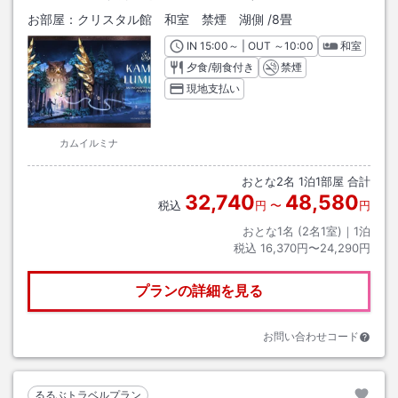
お部屋：
クリスタル館 和室 禁煙 湖側
/
8畳
IN
チェックイン
15:00
～ | OUT
チェックアウト
～
10:00
和室
夕食/朝食付き
禁煙
現地支払い
カムイルミナ
おとな
2
名
1
泊
1
部屋 合計
32,740
48,580
税込
円
〜
円
おとな1名 (
2
名1室)｜
1
泊
税込
16,370円〜24,290円
プランの詳細を見る
お問い合わせコード
るるぶトラベルプラン