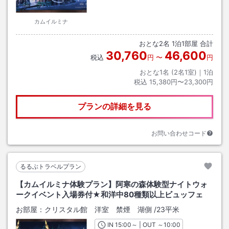
カムイルミナ
おとな
2
名
1
泊
1
部屋 合計
30,760
46,600
税込
円
〜
円
おとな1名 (
2
名1室)｜
1
泊
税込
15,380円〜23,300円
プランの詳細を見る
お問い合わせコード
るるぶトラベルプラン
【カムイルミナ体験プラン】阿寒の森体験型ナイトウォ
ークイベント入場券付★和洋中80種類以上ビュッフェ
お部屋：
クリスタル館 洋室 禁煙 湖側
/
23平米
IN
チェックイン
15:00
～ | OUT
チェックアウト
～
10:00