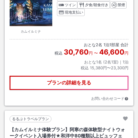
ツイン
夕食/朝食付き
禁煙
現地支払い
カムイルミナ
おとな
2
名
1
泊
1
部屋 合計
30,760
46,600
税込
円
〜
円
おとな1名 (
2
名1室)｜
1
泊
税込
15,380円〜23,300円
プランの詳細を見る
お問い合わせコード
るるぶトラベルプラン
【カムイルミナ体験プラン】阿寒の森体験型ナイトウォ
ークイベント入場券付★和洋中80種類以上ビュッフェ