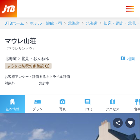
JTBホーム
ホテル・旅館・宿
北海道
北海道
知床・網走・北見・
マウレ山荘
（
マウレサンソウ
）
北海道
北見・おんねゆ
地図
ふるさと納税対象施設
お客様アンケート評価
るるぶトラベル評価
対象外
集計中
基本情報
プラン
写真
口コミ
アクセス
食