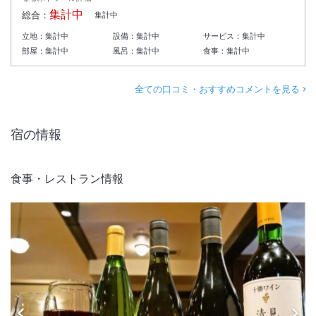
集計中
総合：
集計中
立地：
集計中
設備：
集計中
サービス：
集計中
部屋：
集計中
風呂：
集計中
食事：
集計中
全ての口コミ・おすすめコメントを見る
宿の情報
食事・レストラン情報