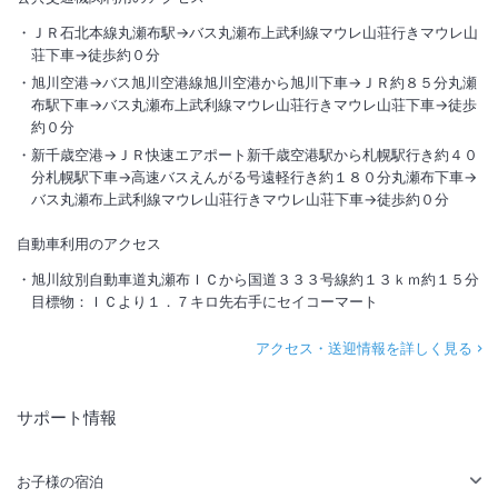
ＪＲ石北本線丸瀬布駅→バス丸瀬布上武利線マウレ山荘行きマウレ山
荘下車→徒歩約０分
旭川空港→バス旭川空港線旭川空港から旭川下車→ＪＲ約８５分丸瀬
布駅下車→バス丸瀬布上武利線マウレ山荘行きマウレ山荘下車→徒歩
約０分
新千歳空港→ＪＲ快速エアポート新千歳空港駅から札幌駅行き約４０
分札幌駅下車→高速バスえんがる号遠軽行き約１８０分丸瀬布下車→
バス丸瀬布上武利線マウレ山荘行きマウレ山荘下車→徒歩約０分
自動車利用のアクセス
旭川紋別自動車道丸瀬布ＩＣから国道３３３号線約１３ｋｍ約１５分
目標物：ＩＣより１．７キロ先右手にセイコーマート
アクセス・送迎情報を詳しく見る
サポート情報
お子様の宿泊