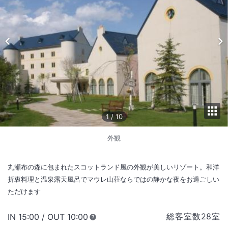
1
/
10
外観
丸瀬布の森に包まれたスコットランド風の外観が美しいリゾート。和洋
折衷料理と温泉露天風呂でマウレ山荘ならではの静かな夜をお過ごしい
ただけます
総客室数
28
室
IN
チェックイン
15:00
/ OUT
チェックアウト
10:00