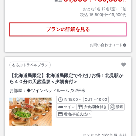
おとな1名 (
2
名1室)｜
1
泊
税込
15,500円〜19,900円
プランの詳細を見る
お問い合わせコード
るるぶトラベルプラン
【北海道民限定】北海道民限定で今だけお得！北見駅か
ら４０分の天然温泉＜夕朝食付＞
お部屋：
◆ツインベッドルーム
/
22平米
IN
チェックイン
15:00
～ | OUT
チェックアウト
～
10:00
ツイン
夕食/朝食付き
禁煙
現地/事前支払い
おとな
2
名
1
泊
1
部屋 合計