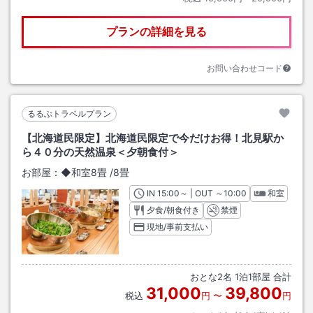
プランの詳細を見る
お問い合わせコード
るるぶトラベルプラン
【北海道民限定】北海道民限定で今だけお得！北見駅か
ら４０分の天然温泉＜夕朝食付＞
お部屋：
◆和室8畳
/
8畳
IN
チェックイン
15:00
～ | OUT
チェックアウト
～
10:00
和室
夕食/朝食付き
禁煙
現地/事前支払い
おとな
2
名
1
泊
1
部屋 合計
31,000
39,800
税込
円
〜
円