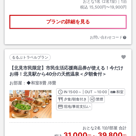
おとな1名 (
2
名1室)｜
1
泊
税込
15,500円〜19,900円
プランの詳細を見る
お問い合わせコード
るるぶトラベルプラン
【北見市民限定】市民生活応援商品券が使える！今だけ
お得！北見駅から40分の天然温泉＜夕朝食付＞
お部屋：
◆和室8畳
/
8畳
IN
チェックイン
15:00
～ | OUT
チェックアウト
～
10:00
和室
夕食/朝食付き
禁煙
現地/事前支払い
おとな
2
名
1
泊
1
部屋 合計
31,000
39,800
税込
円
〜
円