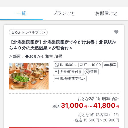
一覧
プランごと
お部屋ごと
るるぶトラベルプラン
【北海道民限定】北海道民限定で今だけお得！北見駅か
ら４０分の天然温泉＜夕朝食付＞
お部屋：
◆おまかせ和室
/
8畳
IN
チェックイン
15:00
～ | OUT
チェックアウト
～
10:00
和室
夕食/朝食付き
禁煙
現地/事前支払い
おとな
2
名
1
泊
1
部屋 合計
31,000
41,800
税込
円
〜
円
おとな1名 (
2
名1室)｜
1
泊
税込
15,500円〜20,900円