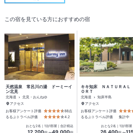
この宿を見ている方におすすめの宿
天然温泉 常呂川の湯 ドーミーイ
キキ知床 ＮＡＴＵＲＡＬ
ン北見
ＯＲＴ
北海道
北見・おんねゆ
北海道
知床半島
アクセス
アクセス
お客様アンケート評価
88点
お客様アンケート評価
るるぶトラベル評価
4.2
るるぶトラベル評価
集計中
おとな
2
名
｜
1
泊
1
部屋｜合計税込
おとな
2
名
｜
1
泊
1
部屋
12,200
49,000
26,400
11
円 〜
円
円 〜