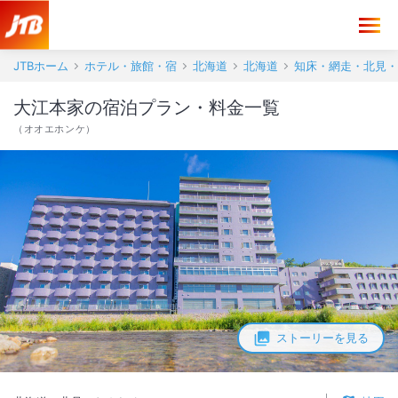
JTBホーム
ホテル・旅館・宿
北海道
北海道
知床・網走・北見・
大江本家の宿泊プラン・料金一覧
（
オオエホンケ
）
ストーリーを見る