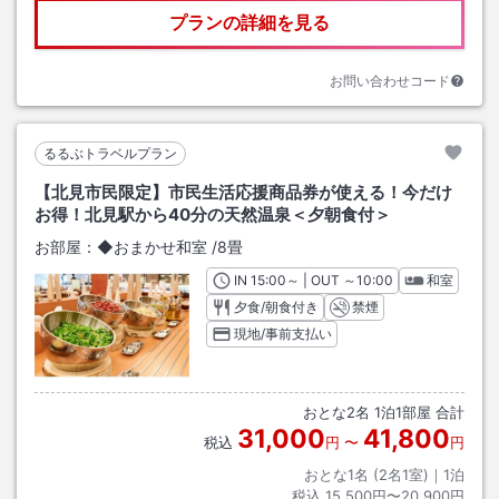
プランの詳細を見る
お問い合わせコード
るるぶトラベルプラン
【北見市民限定】市民生活応援商品券が使える！今だけ
お得！北見駅から40分の天然温泉＜夕朝食付＞
お部屋：
◆おまかせ和室
/
8畳
IN
チェックイン
15:00
～ | OUT
チェックアウト
～
10:00
和室
夕食/朝食付き
禁煙
現地/事前支払い
おとな
2
名
1
泊
1
部屋 合計
31,000
41,800
税込
円
〜
円
おとな1名 (
2
名1室)｜
1
泊
税込
15,500円〜20,900円