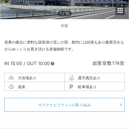
1
/
10
外観
道東の拠点に便利な源泉掛け流しの宿、館内には絵画もあり鑑賞頂きな
がらゆっくりお寛ぎ頂ける老舗旅館です。
総客室数
174
室
IN
チェックイン
15:00
/ OUT
チェックアウト
10:00
大浴場あり
露天風呂あり
温泉
駐車場あり
サステナビリティへの取り組み