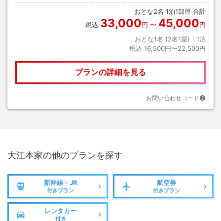
おとな
2
名
1
泊
1
部屋 合計
33,000
45,000
税込
円
〜
円
おとな1名 (
2
名1室)｜
1
泊
税込
16,500円〜22,500円
プランの詳細を見る
お問い合わせコード
大江本家
の他のプランを探す
新幹線・JR
航空券
付きプラン
付きプラン
レンタカー
付き