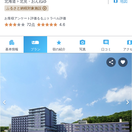
北海道
北見・おんねゆ
地図
ふるさと納税対象施設
お客様アンケート評価
るるぶトラベル評価
72点
4.6
基本情報
プラン
宿の紹介
写真
口コミ
アク