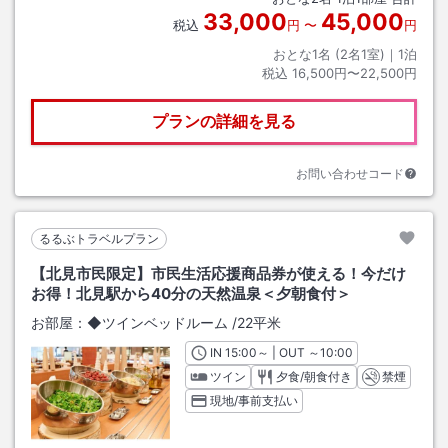
33,000
45,000
税込
円
〜
円
おとな1名 (
2
名1室)｜
1
泊
税込
16,500円〜22,500円
プランの詳細を見る
お問い合わせコード
るるぶトラベルプラン
【北見市民限定】市民生活応援商品券が使える！今だけ
お得！北見駅から40分の天然温泉＜夕朝食付＞
お部屋：
◆ツインベッドルーム
/
22平米
IN
チェックイン
15:00
～ | OUT
チェックアウト
～
10:00
ツイン
夕食/朝食付き
禁煙
現地/事前支払い