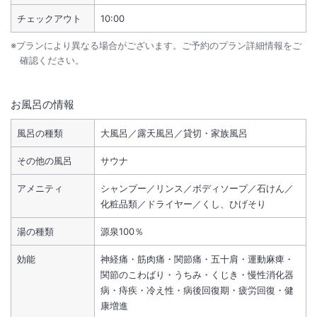
チェックアウト
10:00
※プランにより異なる場合がございます。ご予約のプラン詳細情報をご
確認ください。
お風呂の情報
風呂の種類
大風呂／露天風呂／貸切・家族風呂
その他の風呂
サウナ
アメニティ
シャンプー／リンス／ボディソープ／石けん／
化粧品類／ドライヤー／くし、ひげそり
湯の種類
源泉100％
効能
神経痛・筋肉痛・関節痛・五十肩・運動麻痺・
関節のこわばり・うちみ・くじき・慢性消化器
病・痔疾・冷え性・病後回復期・疲労回復・健
康増進