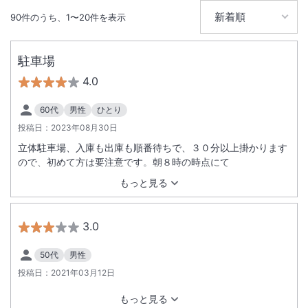
総客室数
143
室
IN
チェックイン
15:00
/ OUT
チェックアウト
10:00
90
件のうち、
1
〜
20
件を表示
無線LAN
駅徒歩5分
駐車場
駐車場あり
4.0
60代
男性
ひとり
投稿日：
2023年08月30日
立体駐車場、入庫も出庫も順番待ちで、３０分以上掛かります
ので、初めて方は要注意です。朝８時の時点にて
もっと見る
3.0
50代
男性
投稿日：
2021年03月12日
もっと見る