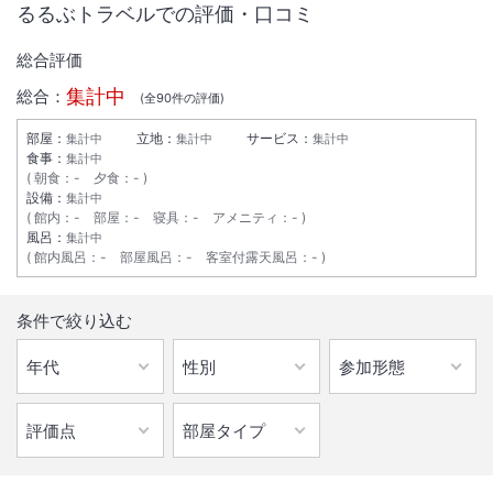
るるぶトラベルでの評価・口コミ
総合評価
集計中
総合：
(全
90
件の評価)
部屋：
立地：
サービス：
集計中
集計中
集計中
食事：
集計中
朝食
：
-
夕食
：
-
設備：
集計中
館内
：
-
部屋
：
-
寝具
：
-
アメニティ
：
-
風呂：
集計中
館内風呂
：
-
部屋風呂
：
-
客室付露天風呂
：
-
1
/
10
条件で絞り込む
ホテル外観
北見駅バスターミナルから一番近いホテル。東横インの朝ごはんの定番
「手作りおにぎりは」北海道で唯一のたまねぎふりかけと山わさびが大
好評☆