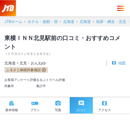
東横ＩＮＮ北見駅前 口コミ・おすすめコメント＜北見・おんねゆ＞
JTBホーム
ホテル・旅館・宿
北海道
北海道
知床・網走・北見・
東横ＩＮＮ北見駅前の口コミ・おすすめコメ
ント
（
トウヨコインキタミエキマエ
）
北海道
北見・おんねゆ
地図
ふるさと納税対象施設
お客様アンケート評価
るるぶトラベル評価
対象外
集計中
基本情報
プラン
写真
口コミ
アクセス