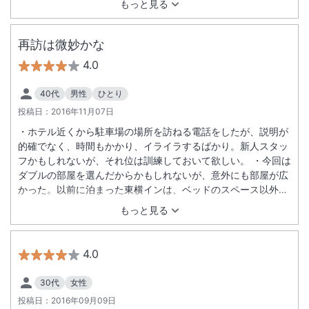
もっと見る
再訪は微妙かな
4.0
40代
男性
ひとり
投稿日：
2016年11月07日
・ホテル近くから駐車場の場所を訪ねる電話をしたが、説明が
的確でなく、時間もかかり、イライラするばかり。新人スタッ
フかもしれないが、それ位は訓練しておいて欲しい。 ・今回は
ダブルの部屋を選んだからかもしれないが、意外にも部屋が広
かった。以前に泊まった東横インは、ベッドのスペース以外は
足の踏み場がなかった印象が強烈だっただけに、好印象。 ・そ
もっと見る
の他にも効率化の工夫が随所に見えていた。それがさりげなく
ではなくありありと見えるだけに、泊まっている者としては、
「どうせ安く泊まってるんだし」と感じられてチョッとさみし
4.0
くなるかな。
30代
女性
投稿日：
2016年09月09日