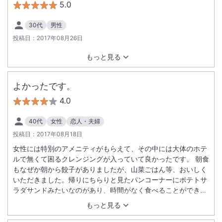
5.0
30代
男性
投稿日：
2017年08月26日
もっと見る
よかったです。
4.0
40代
女性
恋人・夫婦
投稿日：
2017年08月18日
女性には特別のアメニティがもらえて、その中には大体のホテ
ルで無くて困るクレンジングが入っていて良かったです。 朝食
もなぜか朝から餃子がありましたが、山菜ごはん等、おいしく
いただきました。帰りにちらりと見たパンコーナーにポテトサ
ラダサンドみたいなのがあり、時間がなく食べることができな
かったのが残念でした。 朝食の開始時間（７：００）がもうち
もっと見る
ょっと早くなるといいなと思いました。 部屋に、荷物置き場は
欲しかったです。 洗浄便座の機能はとても気に入りました。