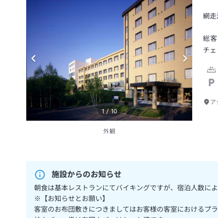
網走
総客
チェ
ア
1
/
10
外観
施設からのお知らせ
朝食は基本レストランにてバイキングですが、宿泊人数によ
※【お知らせとお願い】
客室のお布団敷きにつきましてはお客様の客室におけるプラ