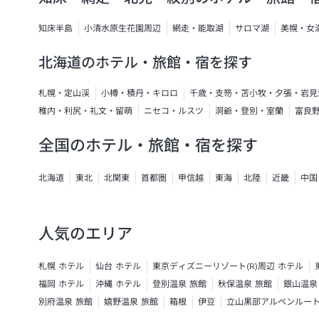
知床半島
小清水原生花園周辺
網走・能取湖
サロマ湖
美幌・女
北海道のホテル・旅館・宿を探す
札幌・定山渓
小樽・積丹・キロロ
千歳・支笏・苫小牧・夕張・岩見
稚内・利尻・礼文・留萌
ニセコ・ルスツ
洞爺・登別・室蘭
富良
全国のホテル・旅館・宿を探す
北海道
東北
北関東
首都圏
甲信越
東海
北陸
近畿
中国
人気のエリア
札幌 ホテル
仙台 ホテル
東京ディズニーリゾート(R)周辺 ホテル
福岡 ホテル
沖縄 ホテル
登別温泉 旅館
秋保温泉 旅館
銀山温泉
別府温泉 旅館
嬉野温泉 旅館
箱根
伊豆
立山黒部アルペンルー