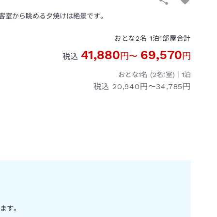
客室から眺める夕焼けは絶景です。
おとな
2
名
1
泊
1
部屋
合計
41,880
69,570
円
〜
円
税込
おとな1名 (
2
名1室)｜
1
泊
税込
20,940円〜34,785円
ます。