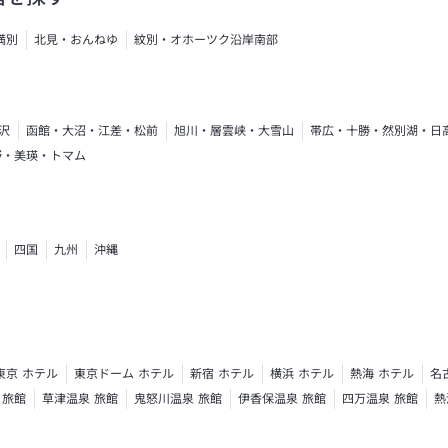
満別
北見・おんねゆ
紋別・オホーツク沿岸南部
沢
函館・大沼・江差・松前
旭川・層雲峡・大雪山
帯広・十勝・然別湖・日
野・美瑛・トマム
四国
九州
沖縄
東京 ホテル
東京ドーム ホテル
新宿 ホテル
横浜 ホテル
熱海 ホテル
名
 旅館
草津温泉 旅館
鬼怒川温泉 旅館
伊香保温泉 旅館
四万温泉 旅館
熱
ト