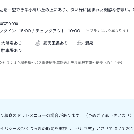
湖を一望できる小高い丘の上にあり、深い緑に囲まれた閑静な佇まい。
室数
90
室
15:00
10:00
ックイン
/ チェックアウト
※プランにより異なります
大浴場あり
露天風呂あり
温泉
駐車場あり
クセス：
ＪＲ網走駅～バス網走駅乗車観光ホテル前駅下車～徒歩（約１０分）
り和食のセットメニューの場合があります。（予めご了承下さいませ）
イバシー及びくつろぎの時間を重視し「セルフ式」とさせて頂いており