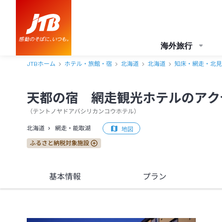
天都の宿 網走観光ホテル アクセス・地図・送迎情報【JTB】＜網走
海外旅行
JTBホーム
ホテル・旅館・宿
北海道
北海道
知床・網走・北見
天都の宿 網走観光ホテルのアク
（
テントノヤドアバシリカンコウホテル
）
北海道
網走・能取湖
地図
ふるさと納税対象施設
基本情報
プラン