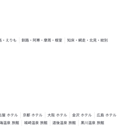
高・えりも
釧路・阿寒・摩周・根室
知床・網走・北見・紋別
古屋 ホテル
京都 ホテル
大阪 ホテル
金沢 ホテル
広島 ホテル
海温泉 旅館
城崎温泉 旅館
道後温泉 旅館
黒川温泉 旅館