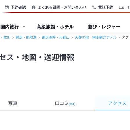
・能取湖＞
予約確認
よくある質問・お問い合わせ
電話予約
リ
国内旅行
高級旅館・ホテル
遊び・レジャー
・紋別
網走・能取湖
網走湖畔・天都山
天都の宿 網走観光ホテル
アク
セス・地図・送迎情報
写真
口コミ
アクセス
(
94
)