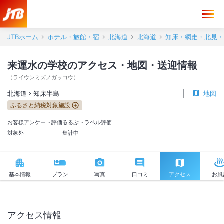
来運水の学校 アクセス・地図・送迎情報【JTB】＜知床半島＞
JTBホーム
ホテル・旅館・宿
北海道
北海道
知床・網走・北見・
来運水の学校のアクセス・地図・送迎情報
（
ライウンミズノガッコウ
）
北海道
知床半島
地図
ふるさと納税対象施設
お客様アンケート評価
るるぶトラベル評価
対象外
集計中
基本情報
プラン
写真
口コミ
アクセス
お風
アクセス情報