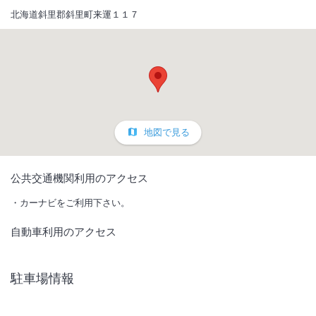
北海道斜里郡斜里町来運１１７
地図で見る
1
/
10
公共交通機関利用のアクセス
外観
カーナビをご利用下さい。
自動車利用のアクセス
当宿は、旧来運小学校内に併設された教員住宅を改装した貸別荘になり
ます。
駐車場情報
IN
チェックイン
15:00
/ OUT
チェック
09:00