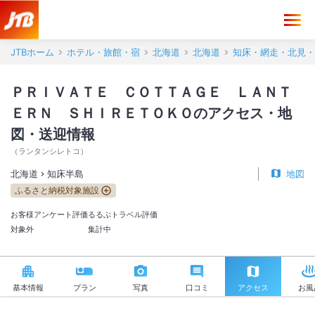
ＰＲＩＶＡＴＥ ＣＯＴＴＡＧＥ ＬＡＮＴＥＲＮ ＳＨＩＲＥＴＯＫＯ
JTBホーム
ホテル・旅館・宿
北海道
北海道
知床・網走・北見・
ＰＲＩＶＡＴＥ ＣＯＴＴＡＧＥ ＬＡＮＴ
ＥＲＮ ＳＨＩＲＥＴＯＫＯのアクセス・地
図・送迎情報
（
ランタンシレトコ
）
北海道
知床半島
地図
ふるさと納税対象施設
お客様アンケート評価
るるぶトラベル評価
対象外
集計中
基本情報
プラン
写真
口コミ
アクセス
お風