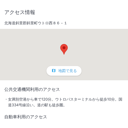
アクセス情報
北海道斜里郡斜里町ウトロ西８６－１
地図で見る
1
/
10
公共交通機関利用のアクセス
外観
女満別空港から車で120分。ウトロバスターミナルから徒歩10分。国
道334号線沿い。道の駅も徒歩圏。
オーシャンビューが広がる一棟貸しのプライベートコテージ。
自動車利用のアクセス
IN
チェックイン
15:00
/ OUT
チェック
11:00