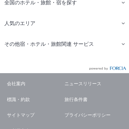
全国のホテル・旅館・宿を探す
人気のエリア
札幌 ホテル
その他宿・ホテル・旅館関連 サービス
仙台 ホテル
国内旅行・国内ツアー
東京ディズニーリゾート(R)周辺 ホテル
JR・新幹線付きツアー
東京 ホテル
航空券付きツアー
東京ドーム ホテル
会社案内
ニュースリリース
現地観光・レジャーチケット
新宿 ホテル
標識・約款
旅行条件書
国内観光ガイド
横浜 ホテル
旅行・観光情報
熱海 ホテル
サイトマップ
プライバシーポリシー
名古屋 ホテル