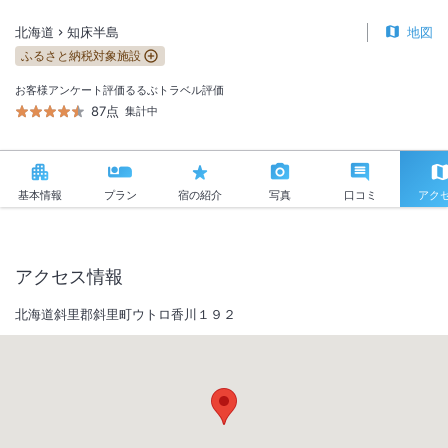
北海道
知床半島
地図
ふるさと納税対象施設
お客様アンケート評価
るるぶトラベル評価
87点
集計中
基本情報
プラン
宿の紹介
写真
口コミ
アク
アクセス情報
北海道斜里郡斜里町ウトロ香川１９２