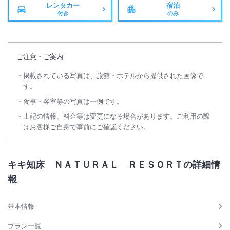
出しください。
レンタカー
宿泊
付き
のみ
＜
メンテナンス休館について
＞
下記日程につきましては、メンテナンス工事のため急遽休館が追加とな
りましたのでお知らせいたします。
ご注意・ご案内
休館期間：
掲載されている写真は、旅館・ホテルから提供された画像で
2027年3月22日（月）宿泊～2027年3月25日（木）宿泊
す。
2027年3月29日（月）宿泊～2027年4月22日（木）宿泊
食事・客室等の写真は一例です。
＜
26年度メンテナンス休館について
＞
上記の情報、料金等は変更になる場合があります。ご利用の際
メンテナンス工事のため急遽休館が追加となりましたのでお知らせいた
はお客様ご自身で事前にご確認ください。
します。
休館期間 ：
2026 年 11 月 16 日（月）宿泊 ～ 2026 年 11 月 19 日（木） 宿泊
キキ知床 ＮＡＴＵＲＡＬ ＲＥＳＯＲＴの詳細情
2026 年 11 月 23 日（月）宿泊 ～ 2026 年 12 月 10 日（木） 宿泊
報
2026 年 12 月 14 日（月）宿泊 ～ 2026 年 12 月 17 日（木） 宿泊
2026 年 12 月 21 日（月）宿泊 ～ 2026 年 12 月 24 日（木） 宿泊
基本情報
2027 年 1 月 11 日（月）宿泊 ～ 2027 年 1 月 14 日（木） 宿泊
2027 年 1 月 20 日（水）宿泊 ～ 2027 年 1 月 21 日（木） 宿泊
プラン一覧