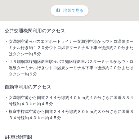
地図で見る
1
/
10
公共交通機関利用のアクセス
外観
女満別空港→バスエアポートライナー女満別空港からウトロ温泉ター
ミナル行き約１２０分ウトロ温泉ターミナル下車→徒歩約２０分また
はタクシー約５分
知床の森のなかで動物や子供達が楽しく過ごせる様、新たな知床滞在を
御提案いたします。
ＪＲ釧網本線知床斜里駅→バス知床線斜里バスターミナルからウトロ
温泉ターミナル行きウトロ温泉ターミナル下車→徒歩約２０分または
タクシー約５分
【グループホテル一覧】
北こぶし知床HOTEL＆RESORT
自動車利用のアクセス
知床夕陽のあたる家ONSEN HOSTEL
女満別空港から国道２４４号線約４０ｋｍ約４５分さらに国道３３４
総客室数
150
室
IN
チェックイン
15:00
/ OUT
チェックアウト
10:00
号線約４０ｋｍ約４５分
根室中標津空港から国道２４４号線約８０ｋｍ約８０分さらに国道３
３４号線約４０ｋｍ約４５分
大浴場あり
露天風呂あり
温泉
駐車場あり
駐車場情報