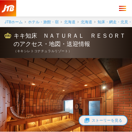
キキ知床 ＮＡＴＵＲＡＬ ＲＥＳＯＲＴ アクセス・地図・送迎情報【
JTBホーム
ホテル・旅館・宿
北海道
北海道
知床・網走・北見・
キキ知床 ＮＡＴＵＲＡＬ ＲＥＳＯＲＴ
のアクセス・地図・送迎情報
（
キキシレトコナチュラルリゾート
）
ストーリーを見る