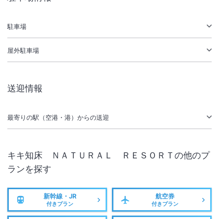
施設からのお知らせ
駐車場
全室禁煙となります。１階ロビーに喫煙所がございます。
国道３３４号線、知床峠は冬季通行止め規制がございます。
屋外駐車場
【幼児料金改訂のお知らせ】
2024年4月1日より、幼児(0歳～5歳)施設使用料は1人4,000円別へ改訂
送迎情報
致します。
※上記の金額内に食事代・備品使用代も含みます。(食事不要の場合でも
最寄りの駅（空港・港）からの送迎
同額になります。)
【連泊清掃対応変更のお知らせ】
変更開始日 ２０２３年６月１日宿泊分より
キキ知床 ＮＡＴＵＲＡＬ ＲＥＳＯＲＴ
の他のプ
・ご滞在中の清掃は「３泊目」と「５泊目」に行います。（以降も奇数
ランを探す
泊日に清掃）
※重要なお知らせです。必ず続きをご確認ください。
・清掃の無い日は、お部屋への入室を控えさせていただきます。
新幹線・JR
航空券
・客室ドア前に新しいタオル類を１２：００頃までにご用意致します。
付きプラン
付きプラン
・ゴミ回収が必要な場合は、ゴミ箱をお部屋の外に１１：００までにお