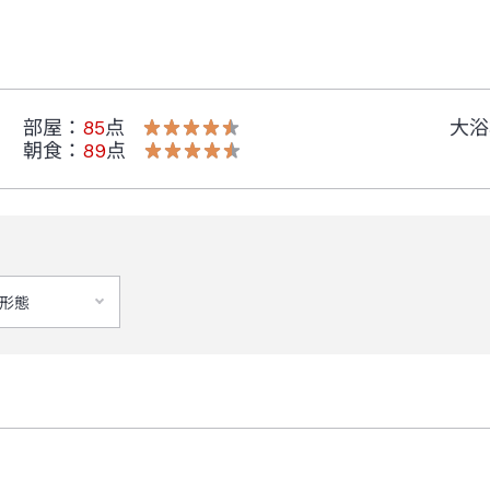
部屋
：
85
点
大浴
朝食
：
89
点
形態