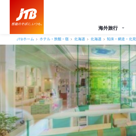
知床第一ホテル 口コミ・おすすめコメント＜知床半島＞
海外旅行
JTBホーム
ホテル・旅館・宿
北海道
北海道
知床・網走・北見