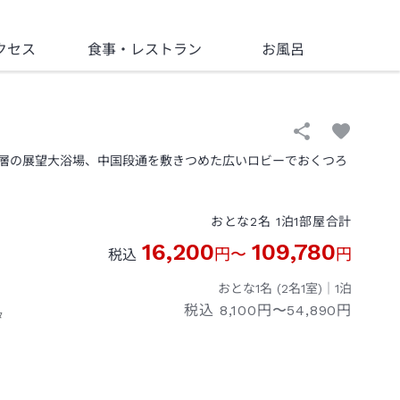
クセス
食事
・レストラン
お風呂
層の展望大浴場、中国段通を敷きつめた広いロビーでおくつろ
おとな
2
名
1
泊
1
部屋
合計
16,200
109,780
円
〜
円
税込
おとな1名 (
2
名1室)｜
1
泊
税込
8,100円〜54,890円
タ