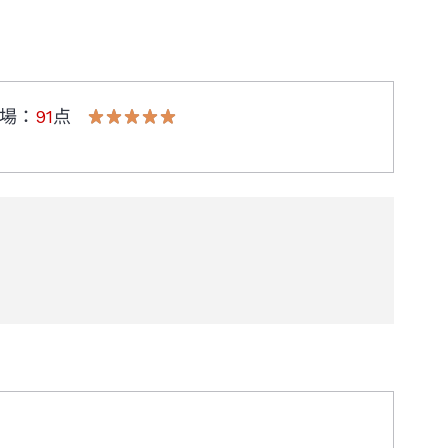
場
：
91
点