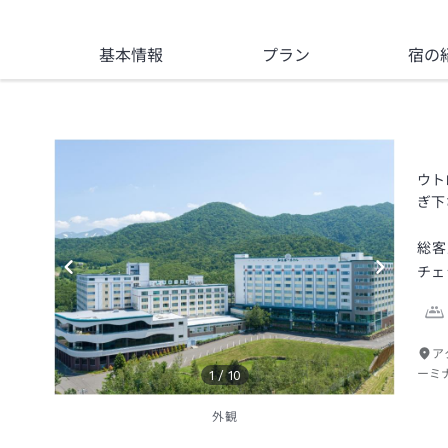
基本情報
プラン
宿の
ウト
ぎ下
総客
チェ
ア
ーミ
1
/
10
外観