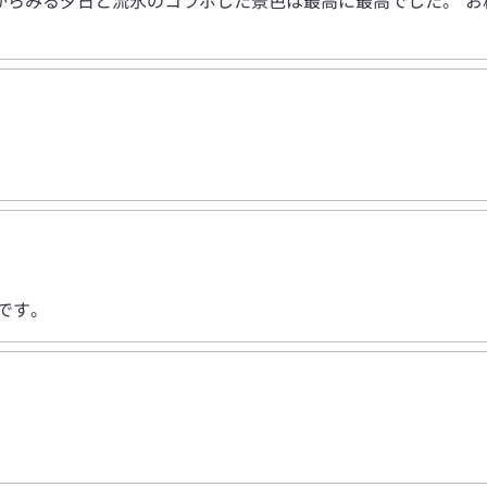
からみる夕日と流氷のコラボした景色は最高に最高でした。 お
です。