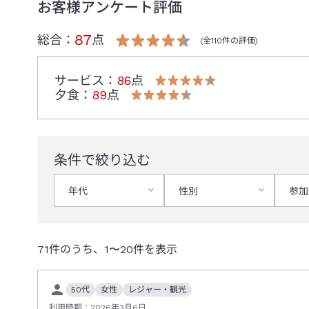
お客様アンケート評価
87
総合：
点
(全
110
件の評価)
サービス
：
86
点
夕食
：
89
点
条件で絞り込む
年代
性別
参加
71
件のうち、
1
〜
20
件を表示
50代
女性
レジャー・観光
利用時期：
2026年3月6日