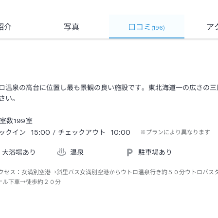
紹介
写真
口コミ
ア
(
196
)
ロ温泉の高台に位置し最も景観の良い施設です。東北海道一の広さの三
さい。
室数
199
室
15:00
10:00
ックイン
/ チェックアウト
※プランにより異なります
大浴場あり
温泉
駐車場あり
クセス：
女満別空港→斜里バス女満別空港からウトロ温泉行き約５０分ウトロバス
ナル下車→徒歩約２０分